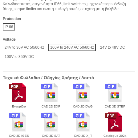
Καλωδιοστυπτές, στεγανότητα IP66, limit switches, μηχανικά stops, ένδειξη
θέσης, torque limiter και σωστή επιλογή ροπής σε σχέση με τη βαλβίδα.
Protection
IP 66
Voltage
24V to 30V AC 50/60Hz
100V to 240V AC 50/60Hz
24V to 48V DC
100V to 350V DC
Τεχνικά Φυλλάδια / Οδηγίες Χρήσης / Λοιπά
Εγχειρίδιο
CAD 2D DXF
CAD 2D DWG
CAD 3D STEP
CAD 3D IGES
CAD 3D SAT
CAD 3D X_T
Catalogue 2024