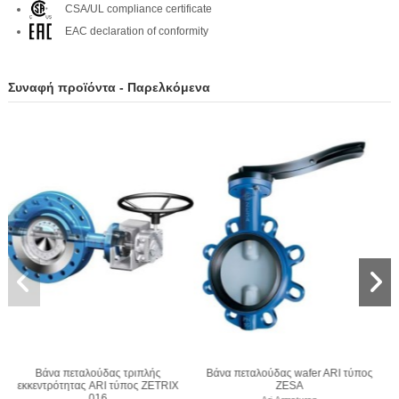
CSA/UL compliance certificate
EAC declaration of conformity
Συναφή προϊόντα - Παρελκόμενα
I τύπος
Βάνα πεταλούδας wafer ARI τύπος
Βάνα πεταλούδας lug ARI τύ
ZIVA Z
GESA