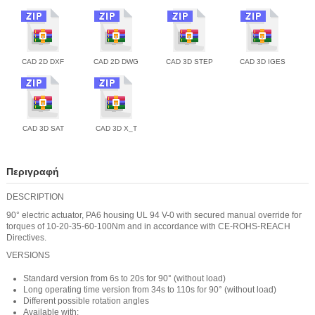
CAD 2D DXF
CAD 2D DWG
CAD 3D STEP
CAD 3D IGES
CAD 3D SAT
CAD 3D X_T
Περιγραφή
DESCRIPTION
90° electric actuator, PA6 housing UL 94 V-0 with secured manual override for
torques of 10-20-35-60-100Nm and in accordance with CE-ROHS-REACH
Directives.
VERSIONS
Standard version from 6s to 20s for 90° (without load)
Long operating time version from 34s to 110s for 90° (without load)
Different possible rotation angles
Available with: