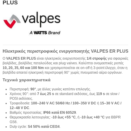
PLUS
Ηλεκτρικός περιστροφικός ενεργοποιητής VALPES ER PLUS
Ο
VALPES ER PLUS
είναι ηλεκτρικός ενεργοποιητής
1/4 στροφής
για σφαιρικές
βαλβίδες, βαλβίδες πεταλούδας και plug valves. Καλύπτει ονομαστικές ροπές
10, 20, 35, 60 και 100 Nm
και χρησιμοποιείται σε on-off ή 3-point έλεγχο, όταν η
βαλβίδα απαιτεί ηλεκτρική περιστροφή 90° χωρίς πνευματικό αέρα οργάνων.
Τεχνικά χαρακτηριστικά
Περιστροφή:
90°
, με άλλες γωνίες κατόπιν επιλογής.
Χρόνος 90°: από
7 έως 25 s
σε standard εκδόσεις, έως
119 s
σε slow /
POSI εκδόσεις.
Τροφοδοσία:
100–240 V AC 50/60 Hz / 100–350 V DC
ή
15–30 V AC /
12–48 V DC
.
Βαθμός προστασίας:
IP66 κατά EN 60529
.
Θερμοκρασία λειτουργίας:
-10 έως +55 °C
, ή
-10 έως +40 °C
για BBPR
GS6.
Duty cycle:
S4 50% κατά CEI34
.