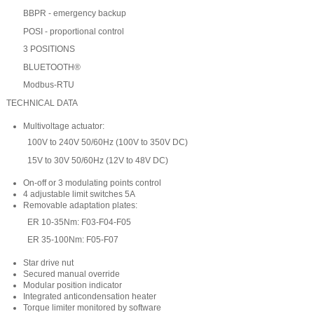
BBPR - emergency backup
POSI - proportional control
3 POSITIONS
BLUETOOTH®
Modbus-RTU
TECHNICAL DATA
Multivoltage actuator:
100V to 240V 50/60Hz (100V to 350V DC)
15V to 30V 50/60Hz (12V to 48V DC)
On-off or 3 modulating points control
4 adjustable limit switches 5A
Removable adaptation plates:
ER 10-35Nm: F03-F04-F05
ER 35-100Nm: F05-F07
Star drive nut
Secured manual override
Modular position indicator
Integrated anticondensation heater
Torque limiter monitored by software