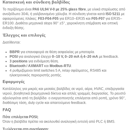
Κατασκευή και σύνδεση βαλβίδας
Το περίβλημα είναι
PA6 UL94 V-0 με 25% glass fibre
, με υλικά στερέωσης από
ανοξείδωτο 304L ή γαλβανισμένο χάλυβα. Η σύνδεση γίνεται κατά
ISO 5211
με
αφαιρούμενες πλάκες:
F03-F04-F05
για ER10–ER35 και
F05-F07
για ER35–
ER100. Διαθέτει μηχανικά stops 90° ±5°, χειροκίνητη επέμβαση και οπτική
ένδειξη θέσης.
Έλεγχος και επιλογές
Διατίθενται:
BBPR
για επαναφορά σε θέση ασφαλείας με μπαταρία.
POSI
για αναλογικό έλεγχο
0–10 V, 0–20 mA ή 4–20 mA
με feedback.
3 positions
για ενδιάμεση θέση.
Bluetooth / AXMART
και
Modbus-RTU
.
4 ρυθμιζόμενοι limit switches 5 A, relay σφάλματος, RS485 και
ηλεκτρονικός περιοριστής ροπής.
Εφαρμογές
Κατάλληλος για μικρές και μεσαίες βαλβίδες σε νερό, αέρα, HVAC, επεξεργασία
νερού, βοηθητικά βιομηχανικά δίκτυα και απλές γραμμές διεργασίας. Το ρευστό
αξιολογείται από τη βαλβίδα· ο ενεργοποιητής επιλέγεται από ροπή, χρόνο 90°,
διαθέσιμη τάση, duty cycle και απαιτούμενο feedback.
FAQ
Πότε επιλέγεται POSI;
Όταν η βαλβίδα πρέπει να ακολουθεί αναλογική εντολή από PLC ή BMS.
Τι ελέγχεται στη συντήρηση;