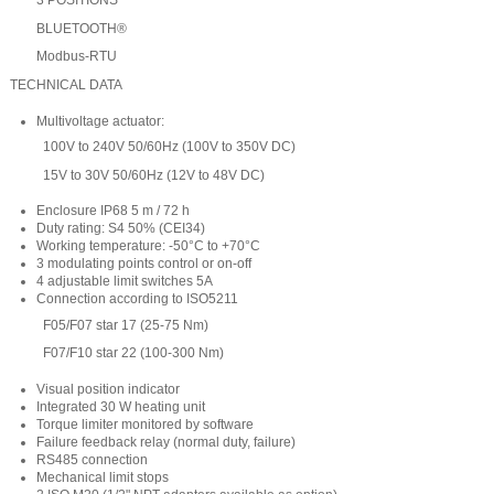
3 POSITIONS
BLUETOOTH®
Modbus-RTU
TECHNICAL DATA
Multivoltage actuator:
100V to 240V 50/60Hz (100V to 350V DC)
15V to 30V 50/60Hz (12V to 48V DC)
Enclosure IP68 5 m / 72 h
Duty rating: S4 50% (CEI34)
Working temperature: -50°C to +70°C
3 modulating points control or on-off
4 adjustable limit switches 5A
Connection according to ISO5211
F05/F07 star 17 (25-75 Nm)
F07/F10 star 22 (100-300 Nm)
Visual position indicator
Integrated 30 W heating unit
Torque limiter monitored by software
Failure feedback relay (normal duty, failure)
RS485 connection
Mechanical limit stops