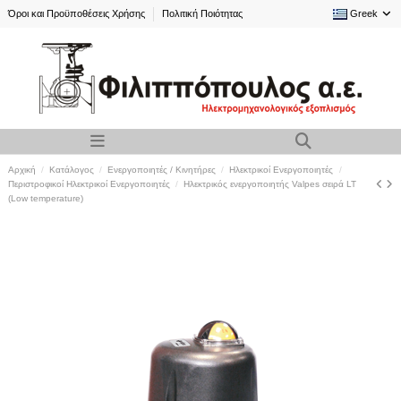
Όροι και Προϋποθέσεις Χρήσης
Πολιτική Ποιότητας
Greek
Αρχική
Κατάλογος
Ενεργοποιητές / Κινητήρες
Ηλεκτρικοί Ενεργοποιητές
Περιστροφικοί Ηλεκτρικοί Ενεργοποιητές
Ηλεκτρικός ενεργοποιητής Valpes σειρά LT
(Low temperature)