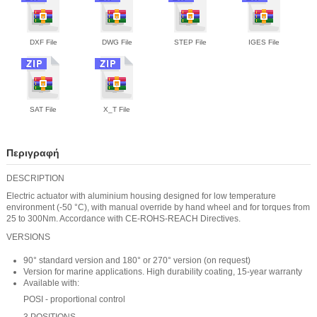
DXF File
DWG File
STEP File
IGES File
SAT File
X_T File
Περιγραφή
DESCRIPTION
Electric actuator with aluminium housing designed for low temperature
environment (-50 °C), with manual override by hand wheel and for torques from
25 to 300Nm. Accordance with CE-ROHS-REACH Directives.
VERSIONS
90° standard version and 180° or 270° version (on request)
Version for marine applications. High durability coating, 15-year warranty
Available with:
POSI - proportional control