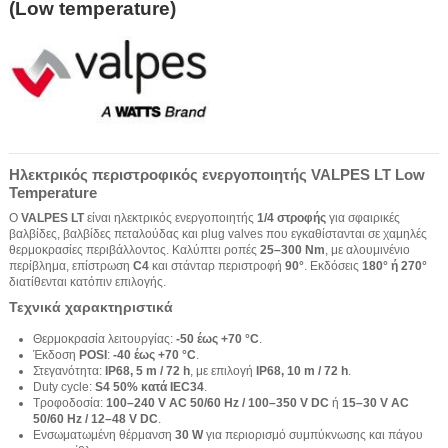
(Low temperature)
Ηλεκτρικός περιστροφικός ενεργοποιητής VALPES LT Low
Temperature
Ο
VALPES LT
είναι ηλεκτρικός ενεργοποιητής
1/4 στροφής
για σφαιρικές
βαλβίδες, βαλβίδες πεταλούδας και plug valves που εγκαθίστανται σε χαμηλές
θερμοκρασίες περιβάλλοντος. Καλύπτει ροπές
25–300 Nm
, με αλουμινένιο
περίβλημα, επίστρωση
C4
και στάνταρ περιστροφή
90°
. Εκδόσεις
180° ή 270°
διατίθενται κατόπιν επιλογής.
Τεχνικά χαρακτηριστικά
Θερμοκρασία λειτουργίας:
-50 έως +70 °C
.
Έκδοση
POSI
:
-40 έως +70 °C
.
Στεγανότητα:
IP68, 5 m / 72 h
, με επιλογή
IP68, 10 m / 72 h
.
Duty cycle:
S4 50% κατά IEC34
.
Τροφοδοσία:
100–240 V AC 50/60 Hz / 100–350 V DC
ή
15–30 V AC
50/60 Hz / 12–48 V DC
.
Ενσωματωμένη θέρμανση
30 W
για περιορισμό συμπύκνωσης και πάγου