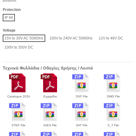
βαλβίδα.
Protection
IP 68
Voltage
15V to 30V AC 50/60Hz
100V to 240V AC 50/60Hz
12V to 48V DC
100V to 350V DC
Τεχνικά Φυλλάδια / Οδηγίες Χρήσης / Λοιπά
Catalogue 2024
Εγχειρίδιο
DXF File
DWG File
STEP File
IGES File
SAT File
X_T File