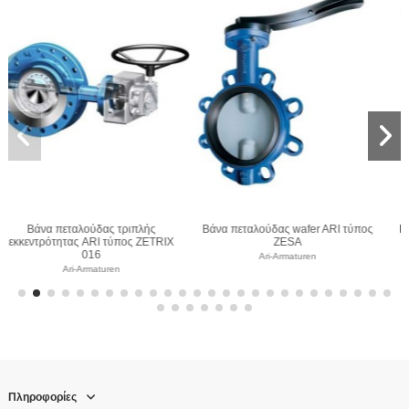
ARI τύπος
Βάνα πεταλούδας wafer ARI τύπος
Βάνα πεταλούδας lug ARI 
ZIVA Z
GESA
Ari-Armaturen
Ari-Armaturen
Πληροφορίες