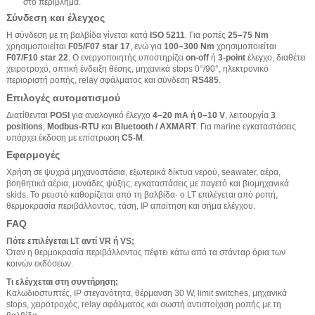
στο περίβλημα.
Σύνδεση και έλεγχος
Η σύνδεση με τη βαλβίδα γίνεται κατά
ISO 5211
. Για ροπές
25–75 Nm
χρησιμοποιείται
F05/F07 star 17
, ενώ για
100–300 Nm
χρησιμοποιείται
F07/F10 star 22
. Ο ενεργοποιητής υποστηρίζει
on-off
ή
3-point
έλεγχο, διαθέτει
χειροτροχό, οπτική ένδειξη θέσης, μηχανικά stops 0°/90°, ηλεκτρονικό
περιοριστή ροπής, relay σφάλματος και σύνδεση
RS485
.
Επιλογές αυτοματισμού
Διατίθενται
POSI
για αναλογικό έλεγχο
4–20 mA ή 0–10 V
, λειτουργία
3
positions
,
Modbus-RTU
και
Bluetooth / AXMART
. Για marine εγκαταστάσεις
υπάρχει έκδοση με επίστρωση
C5-M
.
Εφαρμογές
Χρήση σε ψυχρά μηχανοστάσια, εξωτερικά δίκτυα νερού, seawater, αέρα,
βοηθητικά αέρια, μονάδες ψύξης, εγκαταστάσεις με παγετό και βιομηχανικά
skids. Το ρευστό καθορίζεται από τη βαλβίδα· ο LT επιλέγεται από ροπή,
θερμοκρασία περιβάλλοντος, τάση, IP απαίτηση και σήμα ελέγχου.
FAQ
Πότε επιλέγεται LT αντί VR ή VS;
Όταν η θερμοκρασία περιβάλλοντος πέφτει κάτω από τα στάνταρ όρια των
κοινών εκδόσεων.
Τι ελέγχεται στη συντήρηση;
Καλωδιοστυπτές, IP στεγανότητα, θέρμανση 30 W, limit switches, μηχανικά
stops, χειροτροχός, relay σφάλματος και σωστή αντιστοίχιση ροπής με τη