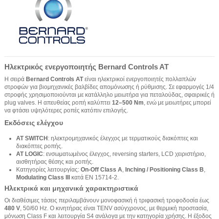
Ηλεκτρικός ενεργοποιητής Bernard Controls AT
Η σειρά
Bernard Controls AT
είναι ηλεκτρικοί ενεργοποιητές πολλαπλών
στροφών για βιομηχανικές βαλβίδες απομόνωσης ή ρύθμισης. Σε εφαρμογές 1/4
στροφής χρησιμοποιούνται με κατάλληλο μειωτήρα για πεταλούδας, σφαιρικές ή
plug valves. Η απευθείας ροπή καλύπτει
12–500 Nm
, ενώ με μειωτήρες μπορεί
να φτάσει υψηλότερες ροπές κατόπιν επιλογής.
Εκδόσεις ελέγχου
AT SWITCH
: ηλεκτρομηχανικός έλεγχος με τερματικούς διακόπτες και
διακόπτες ροπής.
AT LOGIC
: ενσωματωμένος έλεγχος, reversing starters, LCD χειριστήριο,
αισθητήρας θέσης και ροπής.
Κατηγορίες λειτουργίας:
On-Off Class A
,
Inching / Positioning Class B
,
Modulating Class III
κατά EN 15714-2.
Ηλεκτρικά και μηχανικά χαρακτηριστικά
Οι διαθέσιμες τάσεις περιλαμβάνουν μονοφασική ή τριφασική τροφοδοσία έως
480 V
, 50/60 Hz. Ο κινητήρας είναι TENV ασύγχρονος, με θερμική προστασία,
μόνωση Class F και λειτουργία S4 ανάλογα με την κατηγορία χρήσης. Η έξοδος