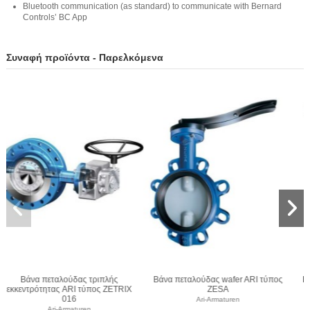
Bluetooth communication (as standard) to communicate with Bernard
Controls’ BC App
Συναφή προϊόντα - Παρελκόμενα
ARI τύπος
Βάνα πεταλούδας wafer ARI τύπος
Βάνα πεταλούδας lug ARI 
ZIVA Z
GESA
Ari-Armaturen
Ari-Armaturen