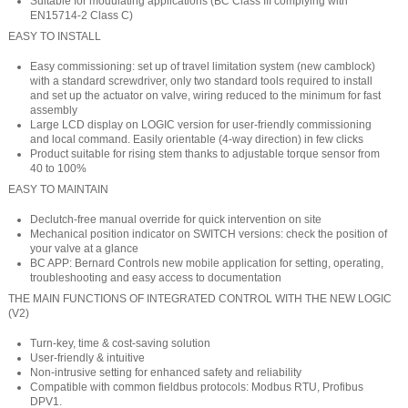
Suitable for modulating applications (BC Class III complying with
EN15714-2 Class C)
EASY TO INSTALL
Easy commissioning: set up of travel limitation system (new camblock)
with a standard screwdriver, only two standard tools required to install
and set up the actuator on valve, wiring reduced to the minimum for fast
assembly
Large LCD display on LOGIC version for user-friendly commissioning
and local command. Easily orientable (4-way direction) in few clicks
Product suitable for rising stem thanks to adjustable torque sensor from
40 to 100%
EASY TO MAINTAIN
Declutch-free manual override for quick intervention on site
Mechanical position indicator on SWITCH versions: check the position of
your valve at a glance
BC APP: Bernard Controls new mobile application for setting, operating,
troubleshooting and easy access to documentation
THE MAIN FUNCTIONS OF INTEGRATED CONTROL WITH THE NEW LOGIC
(V2)
Turn-key, time & cost-saving solution
User-friendly & intuitive
Non-intrusive setting for enhanced safety and reliability
Compatible with common fieldbus protocols: Modbus RTU, Profibus
DPV1.