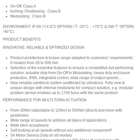
On-Off: Class A
Inching / Positioning : Class B
Modulating : Class III
ENVIRONMENT: IP 68 / C4 (C5 OPTION) / T: -20°C ...+70°C (LOW T° OPTION
-40°C)
PRODUCT BENEFITS
INNOVATIVE, RELIABLE & OPTIMIZED DESIGN
Product architecture & torque range adapted to customers’ requirements:
6 models from 30 to 500 Nm
Selection of the essential features to ensure a competitive but performing
solution: actuator duty from On-Off to Modulating, heavy duty enclosure
protection, IP68, integrated control, wide range of output speeds…
New reliable camblock system unaffected by vibrations. Fully new &
unique design with internal modularity for compact solution, e.g. modular
position sensor enables up to 1700 turns with the same product
PERFORMANCE FOR MULTI-TURN ACTUATION
From 30Nm (adjustable to 12Nm) to 500Nm (direct) and more with
gearboxes
Wide range of speeds to address all types of applications
Wide stem acceptance
Self-locking at all speeds without any additional component*
S4 Motor Service Duty on all models