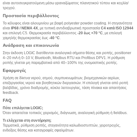
είναι αυτοσυγκρατούμενη μέσω γραναζώματος πλανητικού τύπου και κοχλία/
τροχού.
Προστασία περιβάλλοντος
Το κέλυφος είναι αλουμινίου με βαφή polyester powder coating. Η στεγανότητα
είναι
IP68 / NEMA 4X
, με τυπική αντιδιαβρωτική προστασία
C4 κατά ISO 12944
και επιλογή C5. Θερμοκρασία περιβάλλοντος
-20 έως +70 °C
, με επιλογή
χαμηλής θερμοκρασίας έως
-40 °C
.
Ανάδραση και επικοινωνία
Στην έκδοση LOGIC διατίθενται αναλογικά σήματα θέσης και ροπής, positioner
4–20 mA ή 0–10 V, Bluetooth, Modbus RTU και Profibus DPV1. Η ρύθμιση
ροπής γίνεται μη παρεμβατικά από 40–100% της ονομαστικής ροπής.
Εφαρμογές
Χρήση σε δίκτυα νερού, ατμού, συμπυκνωμάτων, βιομηχανικών αερίων,
επεξεργασίας νερού και βοηθητικών διεργασιών. Η επιλογή γίνεται από ροπή
βαλβίδας, χρόνο διαδρομής, κύκλο λειτουργίας, τάση πίνακα και απαιτήσεις
feedback.
FAQ
Πότε επιλέγεται LOGIC;
Όταν απαιτείται τοπικός χειρισμός, διάγνωση, αναλογική ρύθμιση ή fieldbus.
Τι ελέγχεται στη συντήρηση;
Τερματικά, ρύθμιση ροπής, στεγανότητα καλωδιοστυπτών, χειροτροχός,
ενδείξεις θέσης και καταγραφές σφαλμάτων.