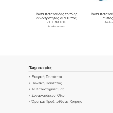
να πεταλούδας lug ARI
Βάνα πεταλούδας lug ARI
Βά
τύπος GESA
τύπος ZIVA G
εκ
Ari-Armaturen
Ari-Armaturen
Πληροφορίες
Εταιρική Ταυτότητα
Πολιτική Ποιότητας
Τα Καταστήματά μας
Συνεργαζόμενοι Οίκοι
Όροι και Προϋποθέσεις Χρήσης