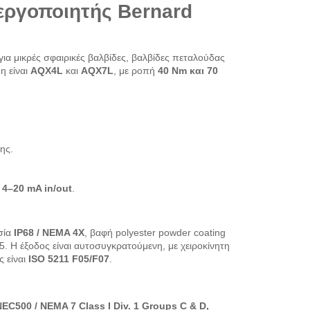
νεργοποιητής Bernard
για μικρές σφαιρικές βαλβίδες, βαλβίδες πεταλούδας
η είναι
AQX4L
και
AQX7L
, με ροπή
40 Nm και 70
ης.
 4–20 mA in/out
.
σία
IP68 / NEMA 4X
, βαφή polyester powder coating
C5. Η έξοδος είναι αυτοσυγκρατούμενη, με χειροκίνητη
ς είναι
ISO 5211 F05/F07
.
EC500 / NEMA 7 Class I Div. 1 Groups C & D,