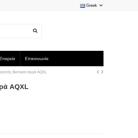
Greek
Εταιρεία
Επικοινωνία
ποιητής Bernard σειρά AQXL
ιρά AQXL