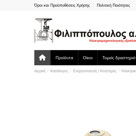
Όροι και Προϋποθέσεις Χρήσης
Πολιτική Ποιότητας
Προϊόντα
Οίκοι
Τομείς δραστηριό
Αρχική
Κατάλογος
Ενεργοποιητές / Κινητήρες
Ηλεκτρικ