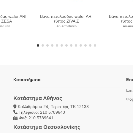
να πεταλούδας τριπλής
Βάνα πεταλούδας τριπλής
Βά
κεντρότητας ARI τύπος
εκκεντρότητας ARI τύπος
εκ
ZETRIX 018
ZETRIX 019
Z
Ari-Armaturen
Ari-Armaturen
Καταστήματα
Επι
Ema
Κατάστημα Αθήνας
Φόρ
Καλλιδρόμου 24, Περιστέρι, ΤΚ 12133
Τηλέφωνο: 210 5789640
Φαξ: 210 5789641
Κατάστημα Θεσσαλονίκης