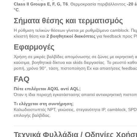
Class II Groups E, F, G, T6
. Θερμοκρασία περιβάλλοντος
-20 
°C
.
Σήματα θέσης και τερματισμός
Η ρύθμιση τελικών θέσεων γίνεται με ρυθμιζόμενο camblock. Π
κλειστή θέση και
2 βοηθητικοί διακόπτες
για feedback προς P
Εφαρμογές
Χρήση σε μικρές βαλβίδες απομόνωσης σε ζώνες με εκρηκτική ατ
καύσιμα, βοηθητικά δίκτυα και skids διεργασίας. Το ρευστό καθ
ροπή, χρόνο 90°, τάση, πιστοποίηση Ex και απαιτήσεις feedbac
FAQ
Πότε επιλέγεται AQXL αντί AQL;
Όταν η ίδια περιοχή εγκατάστασης απαιτεί αντιεκρηκτική πιστοπ
Τι ελέγχεται στη συντήρηση;
Καλωδιοστυπτές NPT, γειώσεις, στεγανότητα IP, camblock, SPD
επιλογής βαλβίδας.
Τεχνικά Φυλλάδια / Οδηγίες Χρήσ