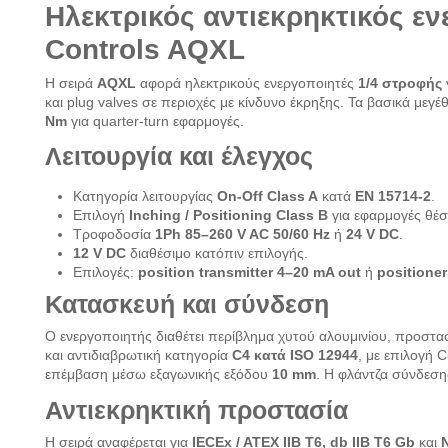
Ηλεκτρικός αντιεκρηκτικός ε
Controls AQXL
Η σειρά
AQXL
αφορά ηλεκτρικούς ενεργοποιητές
1/4 στροφής
και plug valves σε περιοχές με κίνδυνο έκρηξης. Τα βασικά μεγέθ
Nm
για quarter-turn εφαρμογές.
Λειτουργία και έλεγχος
Κατηγορία λειτουργίας
On-Off Class A
κατά
EN 15714-2
.
Επιλογή
Inching / Positioning Class B
για εφαρμογές θέσ
Τροφοδοσία
1Ph 85–260 V AC 50/60 Hz
ή
24 V DC
.
12 V DC
διαθέσιμο κατόπιν επιλογής.
Επιλογές:
position transmitter 4–20 mA out
ή
positioner
Κατασκευή και σύνδεση
Ο ενεργοποιητής διαθέτει περίβλημα χυτού αλουμινίου, προστα
και αντιδιαβρωτική κατηγορία
C4 κατά ISO 12944
, με επιλογή 
επέμβαση μέσω εξαγωνικής εξόδου
10 mm
. Η φλάντζα σύνδεση
Αντιεκρηκτική προστασία
Η σειρά αναφέρεται για
IECEx / ATEX IIB T6, db IIB T6 Gb
και
N