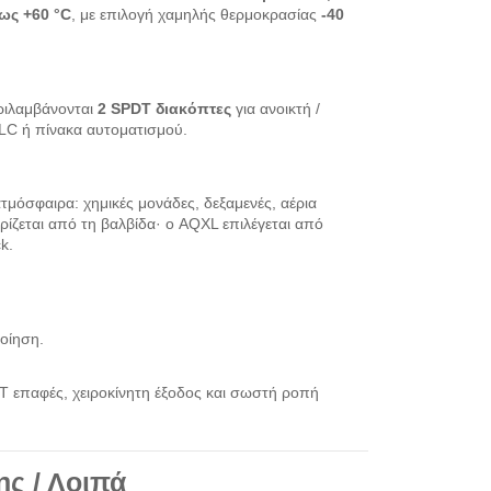
έως +60 °C
, με επιλογή χαμηλής θερμοκρασίας
-40
εριλαμβάνονται
2 SPDT διακόπτες
για ανοικτή /
LC ή πίνακα αυτοματισμού.
μόσφαιρα: χημικές μονάδες, δεξαμενές, αέρια
ορίζεται από τη βαλβίδα· ο AQXL επιλέγεται από
k.
οίηση.
T επαφές, χειροκίνητη έξοδος και σωστή ροπή
ης / Λοιπά