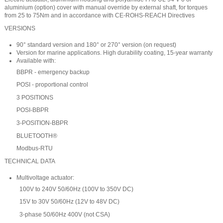
aluminium (option) cover with manual override by external shaft, for torques
from 25 to 75Nm and in accordance with CE-ROHS-REACH Directives
VERSIONS
90° standard version and 180° or 270° version (on request)
Version for marine applications. High durability coating, 15-year warranty
Available with:
BBPR - emergency backup
POSI - proportional control
3 POSITIONS
POSI-BBPR
3-POSITION-BBPR
BLUETOOTH®
Modbus-RTU
TECHNICAL DATA
Multivoltage actuator:
100V to 240V 50/60Hz (100V to 350V DC)
15V to 30V 50/60Hz (12V to 48V DC)
3-phase 50/60Hz 400V (not CSA)