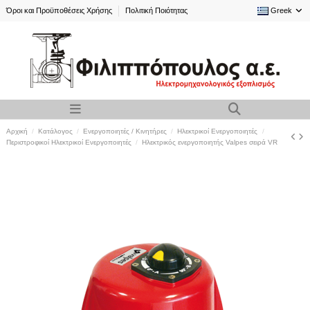
Όροι και Προϋποθέσεις Χρήσης
Πολιτική Ποιότητας
Greek
Αρχική
Κατάλογος
Ενεργοποιητές / Κινητήρες
Ηλεκτρικοί Ενεργοποιητές
Περιστροφικοί Ηλεκτρικοί Ενεργοποιητές
Ηλεκτρικός ενεργοποιητής Valpes σειρά VR