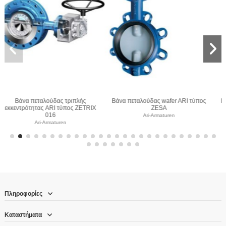
I τύπος
Βάνα πεταλούδας wafer ARI τύπος
Βάνα πεταλούδας lug ARI τύ
ZIVA Z
GESA
Ari-Armaturen
Ari-Armaturen
Πληροφορίες
Καταστήματα