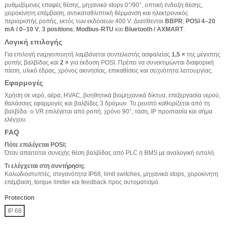
ρυθμιζόμενες επαφές θέσης, μηχανικά stops 0°/90°, οπτική ένδειξη θέσης,
χειροκίνητη επέμβαση, αντικαταθλιπτική θέρμανση και ηλεκτρονικός
περιοριστής ροπής, εκτός των εκδόσεων 400 V. Διατίθενται
BBPR
,
POSI 4–20
mA / 0–10 V
,
3 positions
,
Modbus-RTU
και
Bluetooth / AXMART
.
Λογική επιλογής
Για επιλογή ενεργοποιητή λαμβάνεται συντελεστής ασφαλείας
1,5 ×
της μέγιστης
ροπής βαλβίδας και
2 ×
για έκδοση POSI. Πρέπει να συνεκτιμώνται διαφορική
πίεση, υλικό έδρας, χρόνος ακινησίας, επικαθίσεις και συχνότητα λειτουργίας.
Εφαρμογές
Χρήση σε νερό, αέρα, HVAC, βοηθητικά βιομηχανικά δίκτυα, επεξεργασία νερού,
θαλάσσιες εφαρμογές και βαλβίδες 3 δρόμων. Το ρευστό καθορίζεται από τη
βαλβίδα· ο VR επιλέγεται από ροπή, χρόνο 90°, τάση, IP προστασία και σήμα
ελέγχου.
FAQ
Πότε επιλέγεται POSI;
Όταν απαιτείται συνεχής θέση βαλβίδας από PLC ή BMS με αναλογική εντολή.
Τι ελέγχεται στη συντήρηση;
Καλωδιοστυπτές, στεγανότητα IP68, limit switches, μηχανικά stops, χειροκίνητη
επέμβαση, torque limiter και feedback προς αυτοματισμό.
Protection
IP 68