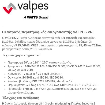
Ηλεκτρικός περιστροφικός ενεργοποιητής VALPES VR
Ο
VALPES VR
είναι ηλεκτρικός ενεργοποιητής
1/4 στροφής
για σφαιρικές
βαλβίδες, βαλβίδες πεταλούδας, plug valves και βαλβίδες 3 δρόμων. Οι
εκδόσεις
VR25, VR45, VR75
αντιστοιχούν σε μέγιστες ροπές
25, 45 και 75 Nm
,
με ονομαστικές ροπές 20, 35 και 60 Nm.
Τεχνικά χαρακτηριστικά
Περιστροφή
90°
, με 180° ή 270° κατόπιν επιλογής.
Τροφοδοσία:
100–240 V AC / 100–350 V DC
,
15–30 V AC / 12–48 V DC
,
καθώς και
400 V 3φ
.
Χρόνος 90°:
7 s, 15 s ή 20 s
ανά μέγεθος.
Duty cycle:
S4 50% κατά IEC34 / IEC60034
.
Σύνδεση βαλβίδας:
ISO 5211 F05/F07
, star drive 17.
Θερμοκρασία:
-20 έως +70 °C
, ή
-10 έως +40 °C
για BBPR / GPS / GFS.
Προστασία:
IP68
, με 2 m / 72 h για πλαστικό κάλυμμα και 5 m / 72 h για
αλουμινένιο κάλυμμα.
Έλεγχος και ανάδραση
Η βασική λειτουργία είναι
on-off
ή
3-point modulating
. Περιλαμβάνονται 2