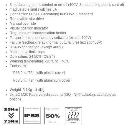
3 modulating points control or on-off (400V: 3 modulating points control)
4 adjustable limit switches 5A
Connection F05/F07 according to ISO5211 standard
Removable star drive
Manual override
Visual position indicator
Regulated anticondensation heater
Torque limiter monitored by software (except 400V)
Failure feedback relay (normal duty, failure) (except 400V)
RS485 connection (except 400V)
Mechanical limit stops
Duty rating: S4 50% (CEI34)
Working temperature: -20°C to +70°C
Enclosure:
IP68 2m / 72h (with plastic cover)
IP68 5m / 72h (with aluminium cover)
Weight: 3.1Kg - 4.4Kg
2x ISO M20 Kabelverschraubung (ISO - NPT adapters available as
option)