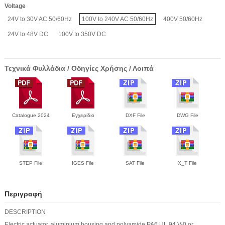
Voltage
24V to 30V AC 50/60Hz
100V to 240V AC 50/60Hz
400V 50/60Hz
24V to 48V DC
100V to 350V DC
Τεχνικά Φυλλάδια / Οδηγίες Χρήσης / Λοιπά
Catalogue 2024
Εγχειρίδιο
DXF File
DWG File
STEP File
IGES File
SAT File
X_T File
Περιγραφή
DESCRIPTION
Electric actuator, aluminium housing and polyamide PA6 UL 94 V-0 or