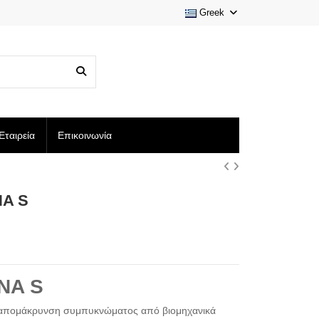
Greek
Εταιρεία
Επικοινωνία
NA S
NA S
ή απομάκρυνση συμπυκνώματος από βιομηχανικά