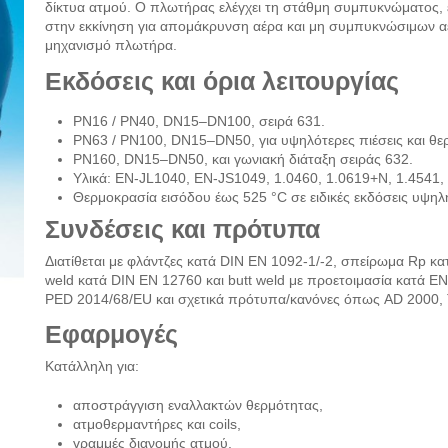
δίκτυα ατμού. Ο πλωτήρας ελέγχει τη στάθμη συμπυκνώματος, ε
στην εκκίνηση για απομάκρυνση αέρα και μη συμπυκνώσιμων αερ
μηχανισμό πλωτήρα.
Εκδόσεις και όρια λειτουργίας
PN16 / PN40, DN15–DN100, σειρά 631.
PN63 / PN100, DN15–DN50, για υψηλότερες πιέσεις και θε
PN160, DN15–DN50, και γωνιακή διάταξη σειράς 632.
Υλικά: EN-JL1040, EN-JS1049, 1.0460, 1.0619+N, 1.4541, 
Θερμοκρασία εισόδου έως 525 °C σε ειδικές εκδόσεις υψηλ
Συνδέσεις και πρότυπα
Διατίθεται με φλάντζες κατά DIN EN 1092-1/-2, σπείρωμα Rp κ
weld κατά DIN EN 12760 και butt weld με προετοιμασία κατά 
PED 2014/68/EU και σχετικά πρότυπα/κανόνες όπως AD 2000, 
Εφαρμογές
Κατάλληλη για:
αποστράγγιση εναλλακτών θερμότητας,
ατμοθερμαντήρες και coils,
γραμμές διανομής ατμού,