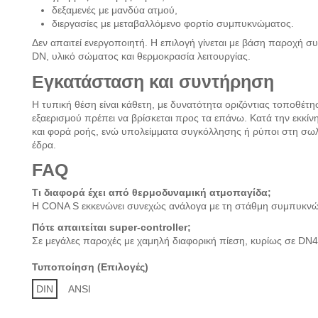
δεξαμενές με μανδύα ατμού,
διεργασίες με μεταβαλλόμενο φορτίο συμπυκνώματος.
Δεν απαιτεί ενεργοποιητή. Η επιλογή γίνεται με βάση παροχή σ
DN, υλικό σώματος και θερμοκρασία λειτουργίας.
Εγκατάσταση και συντήρηση
Η τυπική θέση είναι κάθετη, με δυνατότητα οριζόντιας τοποθέτ
εξαερισμού πρέπει να βρίσκεται προς τα επάνω. Κατά την εκκίνη
και φορά ροής, ενώ υπολείμματα συγκόλλησης ή ρύποι στη σ
έδρα.
FAQ
Τι διαφορά έχει από θερμοδυναμική ατμοπαγίδα;
Η CONA S εκκενώνει συνεχώς ανάλογα με τη στάθμη συμπυκνώμα
Πότε απαιτείται super-controller;
Σε μεγάλες παροχές με χαμηλή διαφορική πίεση, κυρίως σε D
Τυποποίηση (Επιλογές)
DIN
ANSI