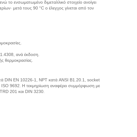
νώ το ενσωματωμένο διμεταλλικό στοιχείο ανοίγει
ίων· μετά τους 90 °C ο έλεγχος γίνεται από τον
ρμοκρασίες.
1.4308, ανά έκδοση.
ής θερμοκρασίας.
ατά DIN EN 10226-1, NPT κατά ANSI B1.20.1, socket
EN ISO 9692. Η τεκμηρίωση αναφέρει συμμόρφωση με
TRD 201 και DIN 3230.