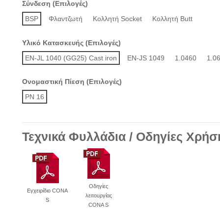
Σύνδεση (Επιλογές)
BSP
Φλαντζωτή
Κολλητή Socket
Κολλητή Butt
Υλικό Κατασκευής (Επιλογές)
EN-JL 1040 (GG25) Cast iron
EN-JS 1049
1.0460
1.0
Ονομαστική Πίεση (Επιλογές)
PN 16
Τεχνικά Φυλλάδια / Οδηγίες Χρήσ
Οδηγίες
Εγχειρίδιο CONA
λειτουργίας
S
CONA S