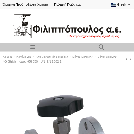
Όροι και Προϋποθέσεις Χρήσης
Πολιτική Ποιότητας
Greek
Αρχική
Κατάλογος
Απομονωτικές βαλβίδες
Βάνες Βελόνης
Βάνα βελόνης
4G Ghidini τύπος 658050 - UNI EN 1092-1