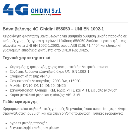
Βάνα βελόνης 4G Ghidini 658050 – UNI EN 1092-1
Χειροκίνητη φλαντζωτή βάνα βελόνης για βαθμιαία ρύθμιση μικρής παροχής σε
καθαρές γραμμές υγρών ή αερίων. Η έκδοση 658050 διαθέτει περιστρεφόμενες
φλάντζες κατά UNI EN 1092-1:2003, σώμα AISI 316L / 1.4404 και εξωτερική
γυαλισμένη επιφάνεια. Διατίθεται από DN10 έως DN25.
Τεχνικά χαρακτηριστικά
Χειρισμός: χειροτροχός, χωρίς πνευματικό ή ηλεκτρικό actuator
Σύνδεση: λυόμενα φλαντζωτά άκρα UNI EN 1092-1
Ονομαστική πίεση: PN 40
Θερμοκρασία λειτουργίας: -20°C έως +160°C
Μεγέθη: DN10, DN15, DN20, DN25
Στεγανοποίηση: O-rings FKM, έδρες PTFE και PTFE με υαλοενίσχυση
Κύρια μεταλλικά μέρη και φλάντζες: AISI 316L
Πεδίο εφαρμογής
Χρησιμοποιείται σε βοηθητικές γραμμές διεργασίας όπου απαιτείται χειροκίνητη
στραγγαλιστική ρύθμιση και όχι απλή on/off απομόνωση. Τυπικές εφαρμογές:
bypass μικρής παροχής
δειγματοληψία καθαρών μέσων