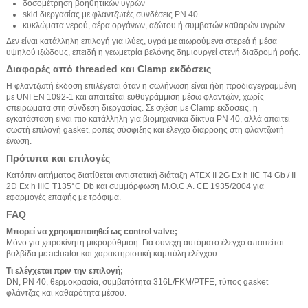
δοσομέτρηση βοηθητικών υγρών
skid διεργασίας με φλαντζωτές συνδέσεις PN 40
κυκλώματα νερού, αέρα οργάνων, αζώτου ή συμβατών καθαρών υγρών
Δεν είναι κατάλληλη επιλογή για ιλύες, υγρά με αιωρούμενα στερεά ή μέσα
υψηλού ιξώδους, επειδή η γεωμετρία βελόνης δημιουργεί στενή διαδρομή ροής.
Διαφορές από threaded και Clamp εκδόσεις
Η φλαντζωτή έκδοση επιλέγεται όταν η σωλήνωση είναι ήδη προδιαγεγραμμένη
με UNI EN 1092-1 και απαιτείται ευθυγράμμιση μέσω φλαντζών, χωρίς
σπειρώματα στη σύνδεση διεργασίας. Σε σχέση με Clamp εκδόσεις, η
εγκατάσταση είναι πιο κατάλληλη για βιομηχανικά δίκτυα PN 40, αλλά απαιτεί
σωστή επιλογή gasket, ροπές σύσφιξης και έλεγχο διαρροής στη φλαντζωτή
ένωση.
Πρότυπα και επιλογές
Κατόπιν αιτήματος διατίθεται αντιστατική διάταξη ATEX II 2G Ex h IIC T4 Gb / II
2D Ex h IIIC T135°C Db και συμμόρφωση M.O.C.A. CE 1935/2004 για
εφαρμογές επαφής με τρόφιμα.
FAQ
Μπορεί να χρησιμοποιηθεί ως control valve;
Μόνο για χειροκίνητη μικρορύθμιση. Για συνεχή αυτόματο έλεγχο απαιτείται
βαλβίδα με actuator και χαρακτηριστική καμπύλη ελέγχου.
Τι ελέγχεται πριν την επιλογή;
DN, PN 40, θερμοκρασία, συμβατότητα 316L/FKM/PTFE, τύπος gasket
φλάντζας και καθαρότητα μέσου.