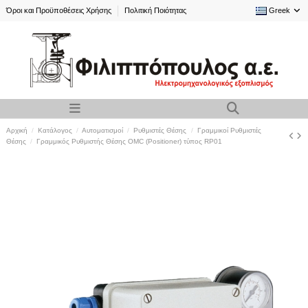
Όροι και Προϋποθέσεις Χρήσης
Πολιτική Ποιότητας
Greek
Αρχική
Κατάλογος
Αυτοματισμοί
Ρυθμιστές Θέσης
Γραμμικοί Ρυθμιστές
Θέσης
Γραμμικός Ρυθμιστής Θέσης OMC (Positioner) τύπος RP01