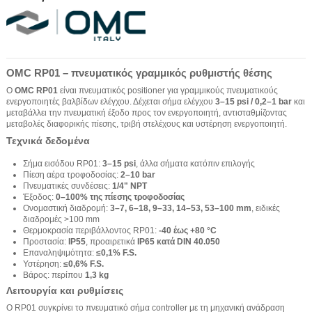
OMC RP01 – πνευματικός γραμμικός ρυθμιστής θέσης
Ο
OMC RP01
είναι πνευματικός positioner για γραμμικούς πνευματικούς
ενεργοποιητές βαλβίδων ελέγχου. Δέχεται σήμα ελέγχου
3–15 psi / 0,2–1 bar
και
μεταβάλλει την πνευματική έξοδο προς τον ενεργοποιητή, αντισταθμίζοντας
μεταβολές διαφορικής πίεσης, τριβή στελέχους και υστέρηση ενεργοποιητή.
Τεχνικά δεδομένα
Σήμα εισόδου RP01:
3–15 psi
, άλλα σήματα κατόπιν επιλογής
Πίεση αέρα τροφοδοσίας:
2–10 bar
Πνευματικές συνδέσεις:
1/4" NPT
Έξοδος:
0–100% της πίεσης τροφοδοσίας
Ονομαστική διαδρομή:
3–7, 6–18, 9–33, 14–53, 53–100 mm
, ειδικές
διαδρομές >100 mm
Θερμοκρασία περιβάλλοντος RP01:
-40 έως +80 °C
Προστασία:
IP55
, προαιρετικά
IP65 κατά DIN 40.050
Επαναληψιμότητα:
≤0,1% F.S.
Υστέρηση:
≤0,6% F.S.
Βάρος: περίπου
1,3 kg
Λειτουργία και ρυθμίσεις
Ο RP01 συγκρίνει το πνευματικό σήμα controller με τη μηχανική ανάδραση