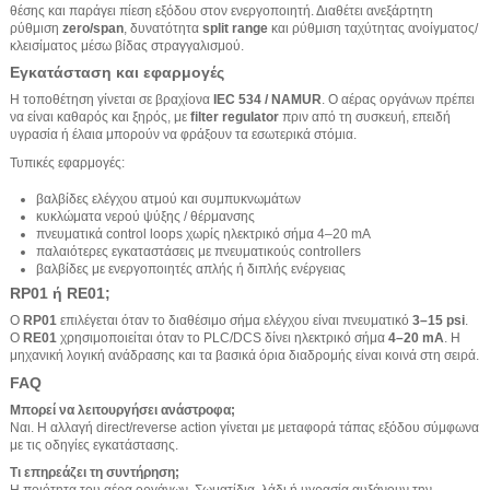
θέσης και παράγει πίεση εξόδου στον ενεργοποιητή. Διαθέτει ανεξάρτητη
ρύθμιση
zero/span
, δυνατότητα
split range
και ρύθμιση ταχύτητας ανοίγματος/
κλεισίματος μέσω βίδας στραγγαλισμού.
Εγκατάσταση και εφαρμογές
Η τοποθέτηση γίνεται σε βραχίονα
IEC 534 / NAMUR
. Ο αέρας οργάνων πρέπει
να είναι καθαρός και ξηρός, με
filter regulator
πριν από τη συσκευή, επειδή
υγρασία ή έλαια μπορούν να φράξουν τα εσωτερικά στόμια.
Τυπικές εφαρμογές:
βαλβίδες ελέγχου ατμού και συμπυκνωμάτων
κυκλώματα νερού ψύξης / θέρμανσης
πνευματικά control loops χωρίς ηλεκτρικό σήμα 4–20 mA
παλαιότερες εγκαταστάσεις με πνευματικούς controllers
βαλβίδες με ενεργοποιητές απλής ή διπλής ενέργειας
RP01 ή RE01;
Ο
RP01
επιλέγεται όταν το διαθέσιμο σήμα ελέγχου είναι πνευματικό
3–15 psi
.
Ο
RE01
χρησιμοποιείται όταν το PLC/DCS δίνει ηλεκτρικό σήμα
4–20 mA
. Η
μηχανική λογική ανάδρασης και τα βασικά όρια διαδρομής είναι κοινά στη σειρά.
FAQ
Μπορεί να λειτουργήσει ανάστροφα;
Ναι. Η αλλαγή direct/reverse action γίνεται με μεταφορά τάπας εξόδου σύμφωνα
με τις οδηγίες εγκατάστασης.
Τι επηρεάζει τη συντήρηση;