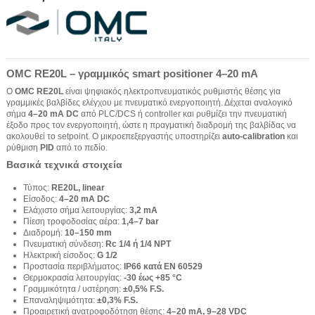
OMC RE20L – γραμμικός smart positioner 4–20 mA
Ο
OMC RE20L
είναι ψηφιακός ηλεκτροπνευματικός ρυθμιστής θέσης για
γραμμικές βαλβίδες ελέγχου με πνευματικό ενεργοποιητή. Δέχεται αναλογικό
σήμα
4–20 mA DC
από PLC/DCS ή controller και ρυθμίζει την πνευματική
έξοδο προς τον ενεργοποιητή, ώστε η πραγματική διαδρομή της βαλβίδας να
ακολουθεί το setpoint. Ο μικροεπεξεργαστής υποστηρίζει
auto-calibration
και
ρύθμιση
PID
από το πεδίο.
Βασικά τεχνικά στοιχεία
Τύπος:
RE20L, linear
Είσοδος:
4–20 mA DC
Ελάχιστο σήμα λειτουργίας:
3,2 mA
Πίεση τροφοδοσίας αέρα:
1,4–7 bar
Διαδρομή:
10–150 mm
Πνευματική σύνδεση:
Rc 1/4 ή 1/4 NPT
Ηλεκτρική είσοδος:
G 1/2
Προστασία περιβλήματος:
IP66 κατά EN 60529
Θερμοκρασία λειτουργίας:
-30 έως +85 °C
Γραμμικότητα / υστέρηση:
±0,5% F.S.
Επαναληψιμότητα:
±0,3% F.S.
Προαιρετική ανατροφοδότηση θέσης:
4–20 mA, 9–28 VDC