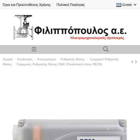
Όροι και Προϋποθέσεις Χρήσης
Πολιτική Ποιότητας
Greek
Αρχική
Κατάλογος
Αυτοματισμοί
Ρυθμιστές Θέσης
Γραμμικοί Ρυθμιστές
Θέσης
Γραμμικός Ρυθμιστής Θέσης OMC (Positioner) τύπος RE20L