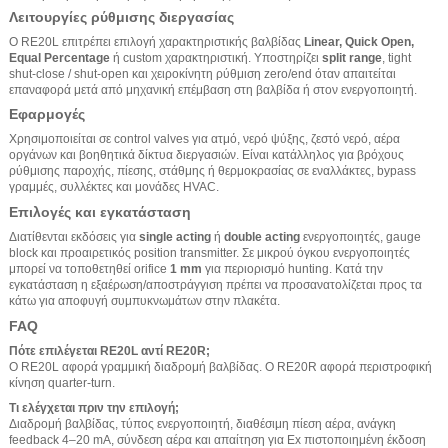
Λειτουργίες ρύθμισης διεργασίας
Ο RE20L επιτρέπει επιλογή χαρακτηριστικής βαλβίδας
Linear, Quick Open,
Equal Percentage
ή custom χαρακτηριστική. Υποστηρίζει
split range
, tight
shut-close / shut-open και χειροκίνητη ρύθμιση zero/end όταν απαιτείται
επαναφορά μετά από μηχανική επέμβαση στη βαλβίδα ή στον ενεργοποιητή.
Εφαρμογές
Χρησιμοποιείται σε control valves για ατμό, νερό ψύξης, ζεστό νερό, αέρα
οργάνων και βοηθητικά δίκτυα διεργασιών. Είναι κατάλληλος για βρόχους
ρύθμισης παροχής, πίεσης, στάθμης ή θερμοκρασίας σε εναλλάκτες, bypass
γραμμές, συλλέκτες και μονάδες HVAC.
Επιλογές και εγκατάσταση
Διατίθενται εκδόσεις για
single acting
ή
double acting
ενεργοποιητές, gauge
block και προαιρετικός position transmitter. Σε μικρού όγκου ενεργοποιητές
μπορεί να τοποθετηθεί orifice
1 mm
για περιορισμό hunting. Κατά την
εγκατάσταση η εξαέρωση/αποστράγγιση πρέπει να προσανατολίζεται προς τα
κάτω για αποφυγή συμπυκνωμάτων στην πλακέτα.
FAQ
Πότε επιλέγεται RE20L αντί RE20R;
Ο RE20L αφορά γραμμική διαδρομή βαλβίδας. Ο RE20R αφορά περιστροφική
κίνηση quarter-turn.
Τι ελέγχεται πριν την επιλογή;
Διαδρομή βαλβίδας, τύπος ενεργοποιητή, διαθέσιμη πίεση αέρα, ανάγκη
feedback 4–20 mA, σύνδεση αέρα και απαίτηση για Ex πιστοποιημένη έκδοση