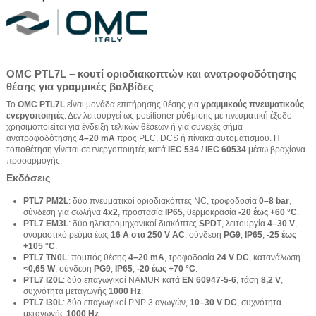
OMC PTL7L – κουτί οριοδιακοπτών και ανατροφοδότησης
θέσης για γραμμικές βαλβίδες
Το
OMC PTL7L
είναι μονάδα επιτήρησης θέσης για
γραμμικούς πνευματικούς
ενεργοποιητές
. Δεν λειτουργεί ως positioner ρύθμισης με πνευματική έξοδο·
χρησιμοποιείται για ένδειξη τελικών θέσεων ή για συνεχές σήμα
ανατροφοδότησης
4–20 mA
προς PLC, DCS ή πίνακα αυτοματισμού. Η
τοποθέτηση γίνεται σε ενεργοποιητές κατά
IEC 534 / IEC 60534
μέσω βραχίονα
προσαρμογής.
Εκδόσεις
PTL7 PM2L
: δύο πνευματικοί οριοδιακόπτες NC, τροφοδοσία
0–8 bar
,
σύνδεση για σωλήνα
4x2
, προστασία
IP65
, θερμοκρασία
-20 έως +60 °C
.
PTL7 EM3L
: δύο ηλεκτρομηχανικοί διακόπτες
SPDT
, λειτουργία
4–30 V
,
ονομαστικό ρεύμα έως
16 A στα 250 V AC
, σύνδεση
PG9
,
IP65
,
-25 έως
+105 °C
.
PTL7 TN0L
: πομπός θέσης
4–20 mA
, τροφοδοσία
24 V DC
, κατανάλωση
<0,65 W
, σύνδεση
PG9
,
IP65
,
-20 έως +70 °C
.
PTL7 I20L
: δύο επαγωγικοί NAMUR κατά
EN 60947-5-6
, τάση
8,2 V
,
συχνότητα μεταγωγής
1000 Hz
.
PTL7 I30L
: δύο επαγωγικοί PNP 3 αγωγών,
10–30 V DC
, συχνότητα
μεταγωγής
1000 Hz
.