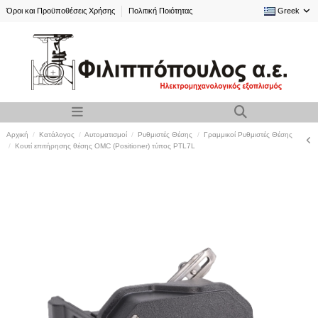
Όροι και Προϋποθέσεις Χρήσης
Πολιτική Ποιότητας
Greek
Αρχική
Κατάλογος
Αυτοματισμοί
Ρυθμιστές Θέσης
Γραμμικοί Ρυθμιστές Θέσης
Κουτί επιτήρησης θέσης OMC (Positioner) τύπος PTL7L