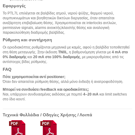
Εφαρμογές
Το PTL7L επιλέγεται σε βαλβίδες ατμού, νερού ψύξης, θερμού νερού,
συμπυκνωμάτων και βοηθητικών δικτύων διεργασίας, όταν απαιτείται
ανεξάρτητη επιβεβαίωση θέσης. Χρησιμοποιείται σε interlocks αντλιών,
permissive signals, alarms ανοικτής/κλειστής θέσης και αναλογική
παρακολούθηση διαδρομής βαλβίδας.
Ρύθμιση και συντήρηση
Οι οριοδιακόπτες ρυθμίζονται μηχανικά με καμές, αφού η βαλβίδα τοποθετηθεί
στη θέση μεταγωγής. Στην έκδοση
TN0L
, η βαθμονόμηση γίνεται με
4 mA στο
0% διαδρομής
και
20 mA στο 100% διαδρομής
, με μικρορυθμίσεις από τις
αντίστοιχες βίδες ρύθμισης.
FAQ
Πότε χρησιμοποιείται αντί positioner;
Όταν δεν απαιτείται ρύθμιση θέσης, αλλά μόνο ένδειξη ή ανατροφοδότηση.
Μπορεί να συνδυάσει feedback και οριοδιακόπτες;
Ναι, υπάρχουν συνδυασμένες εκδόσεις με πομπό
4–20 mA
και limit switches
στο ίδιο κουτί.
Τεχνικά Φυλλάδια / Οδηγίες Χρήσης / Λοιπά