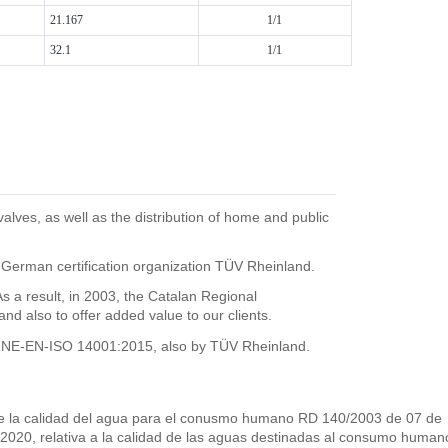
21.167
1/1
32.1
1/1
ves, as well as the distribution of home and public
 German certification organization TÜV Rheinland.
 result, in 2003, the Catalan Regional
 also to offer added value to our clients.
he UNE-EN-ISO 14001:2015, also by TÜV Rheinland.
s de la calidad del agua para el conusmo humano RD 140/2003 de 07 de
 2020, relativa a la calidad de las aguas destinadas al consumo human