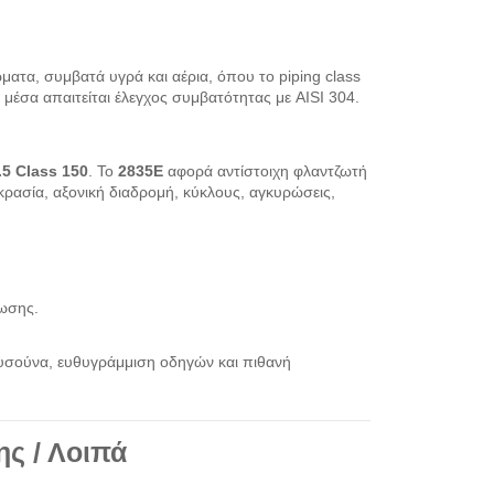
ατα, συμβατά υγρά και αέρια, όπου το piping class
μέσα απαιτείται έλεγχος συμβατότητας με AISI 304.
5 Class 150
. Το
2835E
αφορά αντίστοιχη φλαντζωτή
οκρασία, αξονική διαδρομή, κύκλους, αγκυρώσεις,
νωσης.
υσούνα, ευθυγράμμιση οδηγών και πιθανή
ης / Λοιπά