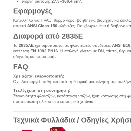
ενεργή διατομή:
27,3–366,4 cm²
.
Εφαρμογές
Κατάλληλο για HVAC, θερμό νερό, βοηθητικά βιομηχανικά κυκλώμ
απαιτεί
ANSI Class 150
φλάντζες. Για χλωριωμένα ή διαβρωτικά 
Διαφορά από 2835E
Το
2835AE
χρησιμοποιείται σε φλαντζωτές συνδέσεις
ANSI B16.
εκτέλεση
EN 1092 PN16
. Η επιλογή γίνεται με DN, πίεση, θερμ
οδηγούς και φορά ροής.
FAQ
Χρειάζεται ενεργοποιητή;
Όχι. Λειτουργεί παθητικά από τη θερμική μετακίνηση της σωλή
Τι ελέγχεται στη συντήρηση;
Στεγανότητα φλαντζών, κατάσταση ντιζών, ίχνη κόπωσης στη φ
συσσώρευση υλικού στο εσωτερικό χιτώνιο.
Τεχνικά Φυλλάδια / Οδηγίες Χρήσ