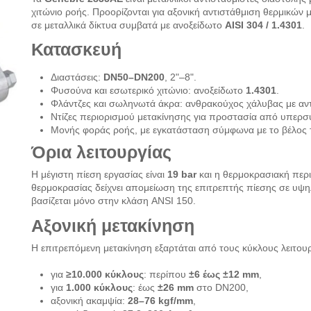
χιτώνιο ροής. Προορίζονται για αξονική αντιστάθμιση θερμικώ
σε μεταλλικά δίκτυα συμβατά με ανοξείδωτο
AISI 304 / 1.4301
.
Κατασκευή
Διαστάσεις:
DN50–DN200
, 2"–8".
Φυσούνα και εσωτερικό χιτώνιο: ανοξείδωτο
1.4301
.
Φλάντζες και σωληνωτά άκρα: ανθρακούχος χάλυβας με αντ
Ντίζες περιορισμού μετακίνησης για προστασία από υπερσ
Μονής φοράς ροής, με εγκατάσταση σύμφωνα με το βέλος 
Όρια λειτουργίας
Η μέγιστη πίεση εργασίας είναι
19 bar
και η θερμοκρασιακή περ
θερμοκρασίας δείχνει απομείωση της επιτρεπτής πίεσης σε υψη
βασίζεται μόνο στην κλάση ANSI 150.
Αξονική μετακίνηση
Η επιτρεπόμενη μετακίνηση εξαρτάται από τους κύκλους λειτουρ
για
≥10.000 κύκλους
: περίπου
±6 έως ±12 mm
,
για
1.000 κύκλους
: έως
±26 mm
στο DN200,
αξονική ακαμψία:
28–76 kgf/mm
,