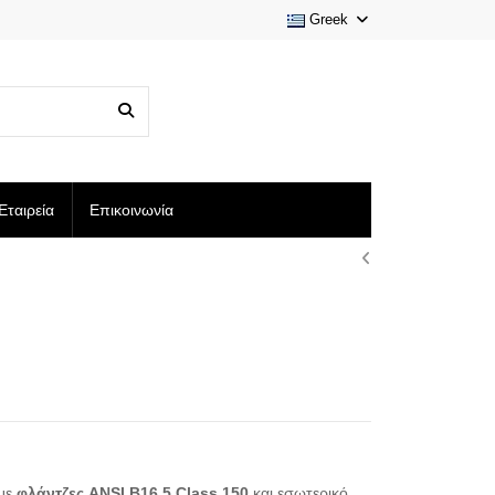
Greek
Εταιρεία
Επικοινωνία
 με
φλάντζες ANSI B16.5 Class 150
και εσωτερικό