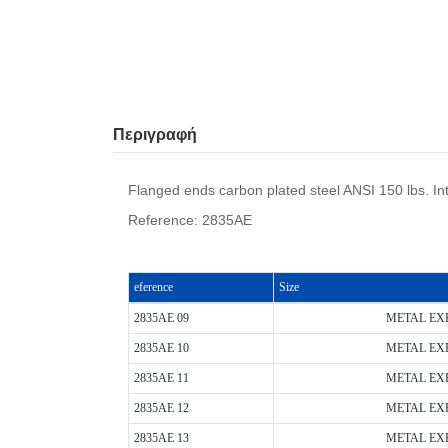
Περιγραφή
Flanged ends carbon plated steel ANSI 150 lbs. Int
Reference: 2835AE
eference
Size
2835AE 09
METAL EXP
2835AE 10
METAL EXP
2835AE 11
METAL EXP
2835AE 12
METAL EXP
2835AE 13
METAL EXP