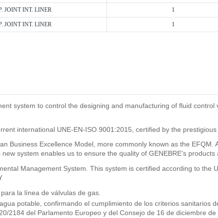
. JOINT INT. LINER
1
. JOINT INT. LINER
1
system to control the designing and manufacturing of fluid control val
rrent international UNE-EN-ISO 9001:2015, certified by the prestigious
n Business Excellence Model, more commonly known as the EFQM. As a
new system enables us to ensure the quality of GENEBRE's products and
ronmental Management System. This system is certified according to t
Y
ra la línea de válvulas de gas.
 agua potable, confirmando el cumplimiento de los criterios sanitario
2020/2184 del Parlamento Europeo y del Consejo de 16 de diciembre de