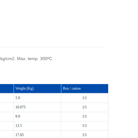
19 kg/cm2. Max. temp. 300ºC.
Weight (Kg)
Box / carton
5.9
1/1
10.075
1/1
9.9
1/1
13.5
1/1
17.05
1/1