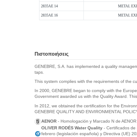
2835AE 14
METAL EXP
2835AE 16
METAL EXP
Πιστοποιήσεις
GENEBRE, S.A. has implemented a quality management 
taps.
This system complies with the requirements of the cu
In 2000, GENEBRE began to comply with the Europea
Government awarded us with the Quality Award. This 
In 2012, we obtained the certification for the Envi
GENEBRE QUALITY AND ENVIRONMENTAL POLIC
AENOR
- Homologación y Marcado N de AENOR pa
OLIVER RODÉS Water Quality
- Certificados de
febrero (legislación española) y Directiva (UE) 