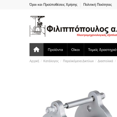
Όροι και Προϋποθέσεις Χρήσης
Πολιτική Ποιότητας
Προϊόντα
Οίκοι
Τομείς δραστηριό
Αρχική
Κατάλογος
Παρελκόμενα Δικτύων
Διαστολικά