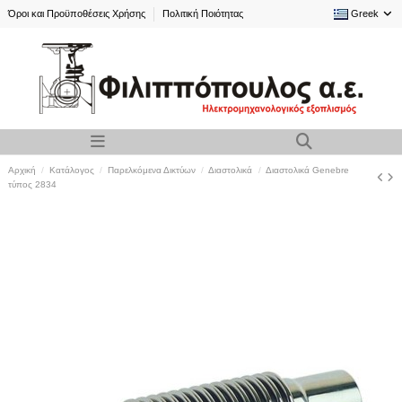
Όροι και Προϋποθέσεις Χρήσης
Πολιτική Ποιότητας
Greek
Αρχική
Κατάλογος
Παρελκόμενα Δικτύων
Διαστολικά
Διαστολικά Genebre
τύπος 2834