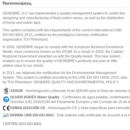
Πιστοποιήσεις
GENEBRE, S.A. has implemented a quality management system to control the
designing and manufacturing of fluid control valves, as well as the distribution
of home and public taps.
This system complies with the requirements of the current international UNE-
EN-ISO 9001:2015, certified by the prestigious German certification
organization TÜV Rheinland.
In 2000, GENEBRE began to comply with the European Business Excellence
Model, more commonly known as the EFQM. As a result, in 2003, the Catalan
Regional Government awarded us with the Quality Award. This new system
enables us to ensure the quality of GENEBRE's products and also to offer
added value to our clients.
In 2012, we obtained the certification for the Environmental Management
System. This system is certified according to the UNE-EN-ISO 14001:2015, also
by TÜV Rheinland. GENEBRE QUALITY AND ENVIRONMENTAL POLICY
AENOR
- Homologación y Marcado N de AENOR para la línea de válvulas d
OLIVER RODÉS Water Quality
- Certificados de agua potable, confirmando
Directiva (UE) 2020/2184 del Parlamento Europeo y del Consejo de 16 de di
HOMOLOGACIÓN CE
- Homologación CE y otras específicas para mercados 
NORMA UNE-EN-ISO 9001
- Este sistema está certificado de acuerdo a l
CERTIFICADO ISO 9001