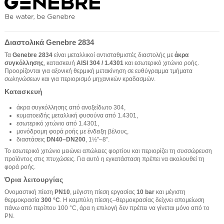
Διαστολικά Genebre 2834
Τα
Genebre 2834
είναι μεταλλικοί αντισταθμιστές διαστολής με
άκρα
συγκόλλησης
, κατασκευή
AISI 304 / 1.4301
και εσωτερικό χιτώνιο ροής.
Προορίζονται για αξονική θερμική μετακίνηση σε ευθύγραμμα τμήματα
σωληνώσεων και για περιορισμό μηχανικών κραδασμών.
Κατασκευή
άκρα συγκόλλησης από ανοξείδωτο 304,
κυματοειδής μεταλλική φυσούνα από 1.4301,
εσωτερικό χιτώνιο από 1.4301,
μονόδρομη φορά ροής με ένδειξη βέλους,
διαστάσεις
DN40–DN200
, 1½”–8”.
Το εσωτερικό χιτώνιο μειώνει απώλειες φορτίου και περιορίζει τη συσσώρευση
προϊόντος στις πτυχώσεις. Για αυτό η εγκατάσταση πρέπει να ακολουθεί τη
φορά ροής.
Όρια λειτουργίας
Ονομαστική πίεση
PN10
, μέγιστη πίεση εργασίας
10 bar
και μέγιστη
θερμοκρασία
300 °C
. Η καμπύλη πίεσης–θερμοκρασίας δείχνει απομείωση
πάνω από περίπου 100 °C, άρα η επιλογή δεν πρέπει να γίνεται μόνο από το
PN.