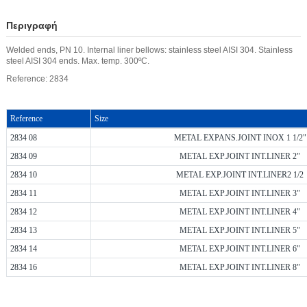
Περιγραφή
Welded ends, PN 10. Internal liner bellows: stainless steel AISI 304. Stainless
steel AISI 304 ends. Max. temp. 300ºC.
Reference: 2834
Reference
Size
2834 08
METAL EXPANS.JOINT INOX 1 1/2"
2834 09
METAL EXP.JOINT INT.LINER 2"
2834 10
METAL EXP.JOINT INT.LINER2 1/2
2834 11
METAL EXP.JOINT INT.LINER 3"
2834 12
METAL EXP.JOINT INT.LINER 4"
2834 13
METAL EXP.JOINT INT.LINER 5"
2834 14
METAL EXP.JOINT INT.LINER 6"
2834 16
METAL EXP.JOINT INT.LINER 8"