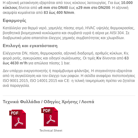
Η αξονική μετακίνηση εξαρτάται από τους κύκλους λειτουργίας. Για έως
10.000
κύκλους
δίνεται από
±6 mm στο DN40
έως
±29 mm στο DN200
. Η αξονική
ακαμψία κυμαίνεται από
83 έως 400 N/mm
.
Εφαρμογές
Κατάλληλο για θερμό νερό, χαμηλής πίεσης ατμό, HVAC υψηλής θερμοκρασίας,
βοηθητικά βιομηχανικά κυκλώματα και συμβατά υγρά ή αέρια με AISI 304. Σε
διαβρωτικά μέσα απαιτείται έλεγχος χημικής συμβατότητας και χλωριδίων.
Επιλογή και εγκατάσταση
Ελέγχονται DN, πίεση, θερμοκρασία, αξονική διαδρομή, αριθμός κύκλων, Kv,
φορά ροής, αγκυρώσεις και οδηγοί σωλήνωσης. Οι τιμές
Kv
δίνονται από
63
έως 4630 m³/h
για απώλεια πίεσης 1 bar.
Δεν υπάρχει ενεργοποιητής ή παρέμβυσμα φλάντζας. Η στεγανότητα εξαρτάται
από τη συγκόλληση και τον έλεγχο των ραφών. Η σελίδα αναφέρει πιστοποιήσεις
ISO 9001:2015, ISO 14001:2015 και CE· η τελική τεκμηρίωση πρέπει να ζητείται
ανά παραγγελία.
Τεχνικά Φυλλάδια / Οδηγίες Χρήσης / Λοιπά
Technical Sheet