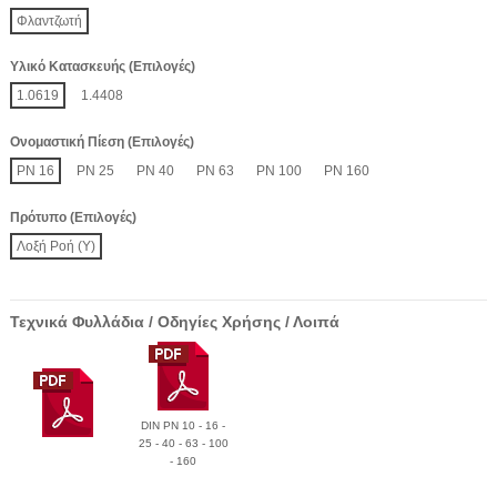
Φλαντζωτή
Υλικό Κατασκευής (Επιλογές)
1.0619
1.4408
Ονομαστική Πίεση (Επιλογές)
PN 16
PN 25
PN 40
PN 63
PN 100
PN 160
Πρότυπο (Επιλογές)
Λοξή Ροή (Y)
Τεχνικά Φυλλάδια / Οδηγίες Χρήσης / Λοιπά
DIN PN 10 - 16 -
25 - 40 - 63 - 100
- 160