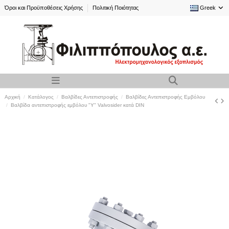
Όροι και Προϋποθέσεις Χρήσης
Πολιτική Ποιότητας
Greek
Αρχική
Κατάλογος
Βαλβίδες Αντεπιστροφής
Βαλβίδες Αντεπιστροφής Εμβόλου
Βαλβίδα αντεπιστροφής εμβόλου "Y" Valvosider κατά DIN