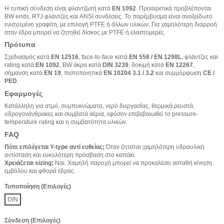
Η τυπική σύνδεση είναι φλαντζωτή κατά
EN 1092
. Προαιρετικά προβλέπονται
BW ends, RTJ φλάντζες και ANSI συνδέσεις. Το παρέμβυσμα είναι ανοξείδωτο
ενισχυμένο γραφίτη, με επιλογή PTFE ή άλλων υλικών. Για χαμηλότερη διαρροή
στην έδρα μπορεί να ζητηθεί δίσκος με PTFE ή ελαστομερές.
Πρότυπα
Σχεδιασμός κατά
EN 12516
, face-to-face κατά
EN 558 / EN 1298L
, φλάντζες και
rating κατά
EN 1092
, BW άκρα κατά
DIN 3239
, δοκιμή κατά
EN 12267
,
σήμανση κατά
EN 19
, πιστοποιητικά
EN 10204 3.1 / 3.2
και συμμόρφωση
CE /
PED
.
Εφαρμογές
Κατάλληλη για ατμό, συμπυκνώματα, νερό διεργασίας, θερμικά ρευστά,
υδρογονάνθρακες και συμβατά αέρια, εφόσον επιβεβαιωθεί το pressure-
temperature rating και η συμβατότητα υλικών.
FAQ
Πότε επιλέγεται Y-type αντί ευθείας;
Όταν ζητείται χαμηλότερη υδραυλική
αντίσταση και ευκολότερη πρόσβαση στο καπάκι.
Χρειάζεται sizing;
Ναι. Χαμηλή παροχή μπορεί να προκαλέσει ασταθή κίνηση
εμβόλου και φθορά έδρας.
Τυποποίηση (Επιλογές)
DIN
Σύνδεση (Επιλογές)