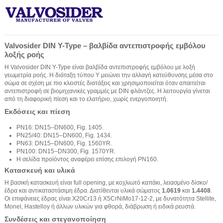
Valvosider DIN Y-Type – βαλβίδα αντεπιστροφής εμβόλου
λοξής ροής
Η Valvosider DIN Y-Type είναι βαλβίδα αντεπιστροφής εμβόλου με λοξή
γεωμετρία ροής. Η διάταξη τύπου Y μειώνει την αλλαγή κατεύθυνσης μέσα στο
σώμα σε σχέση με πιο κλειστές διατάξεις και χρησιμοποιείται όταν απαιτείται
αντεπιστροφή σε βιομηχανικές γραμμές με DIN φλάντζες. Η λειτουργία γίνεται
από τη διαφορική πίεση και το ελατήριο, χωρίς ενεργοποιητή.
Εκδόσεις και πίεση
PN16: DN15–DN600, Fig. 1405.
PN25/40: DN15–DN600, Fig. 1434.
PN63: DN15–DN600, Fig. 1560YR.
PN100: DN15–DN300, Fig. 1570YR.
Η σελίδα προϊόντος αναφέρει επίσης επιλογή PN160.
Κατασκευή και υλικά
Η βασική κατασκευή είναι full opening, με κοχλιωτό καπάκι, λειασμένο δίσκο/
έδρα και αντικαταστάσιμη έδρα. Διατίθενται υλικά σώματος
1.0619
και
1.4408
.
Οι επιφάνειες έδρας είναι X20Cr13 ή X5CrNiMo17-12-2, με δυνατότητα Stellite,
Monel, Hastelloy ή άλλων υλικών για φθορά, διάβρωση ή ειδικά ρευστά.
Συνδέσεις και στεγανοποίηση