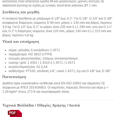
κατάλληλη όταν απαιτείται ομάδα IIA και μεγαλύτερος χρόνος αντοχής σε
stabilized burning σε σχέση με τυπικές short-time εκδόσεις BT 1 min.
Συνδέσεις και μεγέθη
Η συσκευή διατίθεται με σπείρωμα G 1/8" έως G 2". Για G 1/8", G 1/4" και G 3/8"
αναφέρεται διάμετρος σώματος D 90 mm, μήκος L 130 mm και βάρος περίπου
3,0 kg. Για G 1/2" έως G 1" το μήκος είναι 235 mm ή L1 290 mm, ενώ για G 1¼"
έως G 2" η διάμετρος σώματος είναι 120 mm, μήκος 140 mm ή L1 315 mm και
βάρος περίπου 4,8 kg.
Υλικά και επιτήρηση
σώμα: χάλυβας ή ανοξείδωτο 1.4571
παρέμβυσμα: HD 3822 ή PTFE
στοιχείο φλογοπαγίδας: πλήρως αντικαταστάσιμο
casing / grid: 1.4301 / 1.4310 ή 1.4571 / 1.4571
κοχλίες/περικόχλια: A2 ή A4
αισθητήριο: PT100, σύνδεση 1/4", υλικό 1.4571, όχι για G 1/8" έως G 3/8"
Πιστοποίηση
Διαθέτει type examination certificate κατά EN ISO 16852 και σήμανση CE
σύμφωνα με ATEX 2014/34/EU. Οι καμπύλες παροχής δίνονται για αέρα ρ =
1,29 kg/m³ στους 273 K και ατμοσφαιρική πίεση.
Τεχνικά Φυλλάδια / Οδηγίες Χρήσης / Λοιπά