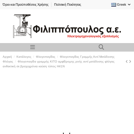
Όροι και Προϋποθέσεις Χρήσης
Πολιτική Ποιότητας
Greek
Αρχική
Κατάλογος
Φλογοπαγίδες
Φλογοπαγίδες Γραμμής Αντί Μετάδοσης
Φλόγας
Φλογοπαγίδα γραμμής KITO αμφίδρομης ροής αντί μετάδοσης φλόγας
ανθεκτική σε βραχυχρόνια καύση τύπος H41N