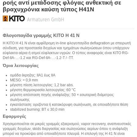
ροής αντί μετάδοσης φλόγας ανθεκτική σε
βραχυχρόνια καύση τύπος H41N
Φλογοπαγίδα γραμμής KITO H 41 N
Η KITO H 41 N είναι αμφίδρομη in-line φλογοπαγίδα deflagration με σπειρωτή
σύνδεση, για προστασία δοχείων και τμημάτων σωληνώσεων όπου υπάρχουν
εύφλεκτα αέρια ή ατμοί εύφλεκτων υγρών. Ο τύπος αναφοράς είναι KITO RG-
Def-IIA-…-1.2 και RG-Def-IIA-…-1.2-T / -TT.
Όρια λειτουργίας
ομάδα έκρηξης: IIA1 έως IIA
MESG: > 0,9 mm
μέγιστη πίεση λειτουργίας: 1,2 bar abs.
μέγιστη θερμοκρασία λειτουργίας: 60 °C
μέγιστη απόσταση πηγής ανάφλεξης: 50 × εσωτερική διάμετρος
σωλήνωσης
εγκατάσταση: οριζόντια ή κατακόρυφη σωλήνωση, σε οποιαδήποτε θέση
stabilized burning: BT ≤ 30,0 min
Εφαρμογές
Χρησιμοποιείται σε μικρές γραμμές εξαερισμού, vapor recovery, αναπνευστικές
γραμμές δοχείων, skids διεργασίας και σωληνώσεις αερίων όπου η ανάφλεξη
μπορεί να προκύψει από οποιαδήποτε πλευρά. Η επιλογή της H 41 N είναι