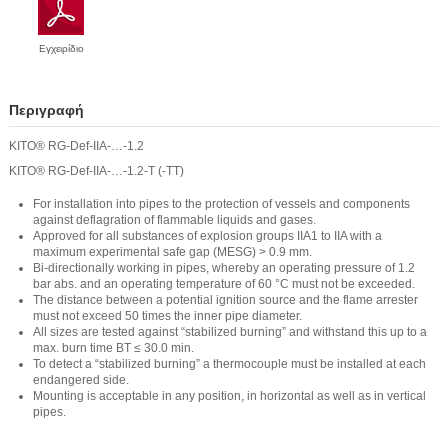
Εγχειρίδιο
Περιγραφή
KITO® RG-Def-IIA-…-1.2
KITO® RG-Def-IIA-…-1.2-T (-TT)
For installation into pipes to the protection of vessels and components
against deflagration of flammable liquids and gases.
Approved for all substances of explosion groups IIA1 to IIA with a
maximum experimental safe gap (MESG) > 0.9 mm.
Bi-directionally working in pipes, whereby an operating pressure of 1.2
bar abs. and an operating temperature of 60 °C must not be exceeded.
The distance between a potential ignition source and the flame arrester
must not exceed 50 times the inner pipe diameter.
All sizes are tested against “stabilized burning” and withstand this up to a
max. burn time BT ≤ 30.0 min.
To detect a “stabilized burning” a thermocouple must be installed at each
endangered side.
Mounting is acceptable in any position, in horizontal as well as in vertical
pipes.