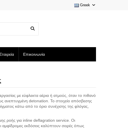
Greek
Εταιρεία
Επικοινωνία
ς
εργασίας με εύφλεκτα αέρια ή ατμούς, όταν το πιθανό
ως ανεπτυγμένη detonation. Το στοιχείο απόσβεσης
ίγματος κάτω από το όριο συνέχισης της φλόγας,
ροής για inline deflagration service. Οι
ι αμφίδρομες εκδόσεις καλύπτουν σειρές όπως