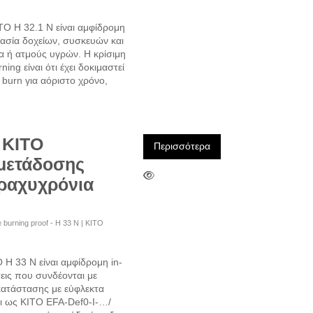
O H 32.1 N είναι αμφίδρομη
τασία δοχείων, συσκευών και
 ή ατμούς υγρών. Η κρίσιμη
ing είναι ότι έχει δοκιμαστεί
e burn για αόριστο χρόνο,
 KITO
Περισσότερα
 μετάδοσης
βραχυχρόνια
ime burning proof - H 33 N | KITO
H 33 N είναι αμφίδρομη in-
εις που συνδέονται με
γκατάστασης με εύφλεκτα
αι ως KITO EFA-Def0-I-…/