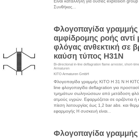
Είναι κατάλληλη για ουσίες explosion grou
Συνθήκες...
Φλογοπαγίδα γραμμής
αμφίδρομης ροής αντί
φλόγας ανθεκτική σε 
καύση τύπος H31N
Bi-directional in-line deflagration flame arrester, short-t
Armaturen
KITO Armaturen GmbH
Φλογοπαγίδα γραμμής KITO H 31 N Η KITO 
line φλογοπαγίδα deflagration για προστασ
τμημάτων σωληνώσεων από μετάδοση φλόγα
ατμούς υγρών. Εφαρμόζεται σε οριζόντια 
πίεση λειτουργίας έως 1,2 bar abs. και θερ
εφαρμογής Η συσκευή είναι...
Φλογοπαγίδα γραμμής