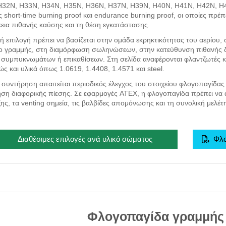
H32N, H33N, H34N, H35N, H36N, H37N, H39N, H40N, H41N, H42N, H4
ς short-time burning proof και endurance burning proof, οι οποίες πρέ
κεια πιθανής καύσης και τη θέση εγκατάστασης.
κή επιλογή πρέπει να βασίζεται στην ομάδα εκρηκτικότητας του αερίου, 
ο γραμμής, στη διαμόρφωση σωληνώσεων, στην κατεύθυνση πιθανής δ
συμπυκνωμάτων ή επικαθίσεων. Στη σελίδα αναφέρονται φλαντζωτές κα
ώς και υλικά όπως 1.0619, 1.4408, 1.4571 και steel.
 συντήρηση απαιτείται περιοδικός έλεγχος του στοιχείου φλογοπαγίδ
ηση διαφορικής πίεσης. Σε εφαρμογές ATEX, η φλογοπαγίδα πρέπει να α
ης, τα venting σημεία, τις βαλβίδες απομόνωσης και τη συνολική μελέ
Διαθέσιμες επιλογές ανά υλικό σώματος
Φλο
Φλογοπαγίδα γραμμής