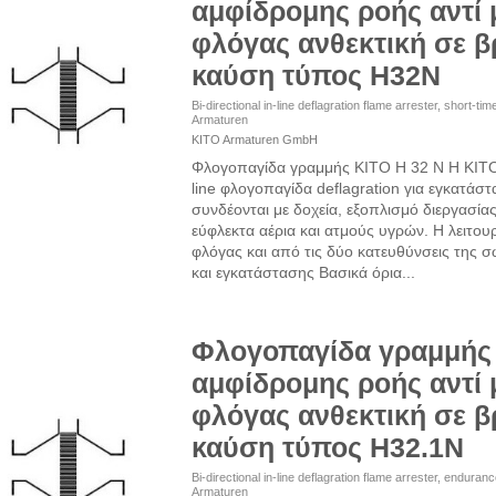
αμφίδρομης ροής αντί
φλόγας ανθεκτική σε 
καύση τύπος H32N
Bi-directional in-line deflagration flame arrester, short-t
Armaturen
KITO Armaturen GmbH
Φλογοπαγίδα γραμμής KITO H 32 N Η KITO 
line φλογοπαγίδα deflagration για εγκατά
συνδέονται με δοχεία, εξοπλισμό διεργασία
εύφλεκτα αέρια και ατμούς υγρών. Η λειτου
φλόγας και από τις δύο κατευθύνσεις της 
και εγκατάστασης Βασικά όρια...
Φλογοπαγίδα γραμμής
αμφίδρομης ροής αντί
φλόγας ανθεκτική σε 
καύση τύπος H32.1N
Bi-directional in-line deflagration flame arrester, endura
Armaturen