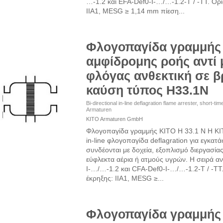
…-1.2 και EFA-Def0-I-…/…-1.2-T / -TT. Όρ
IIA1, MESG ≥ 1,14 mm πίεση...
Φλογοπαγίδα γραμμής
αμφίδρομης ροής αντί
φλόγας ανθεκτική σε 
καύση τύπος H33.1N
Bi-directional in-line deflagration flame arrester, short-t
Armaturen
KITO Armaturen GmbH
Φλογοπαγίδα γραμμής KITO H 33.1 N Η KIT
in-line φλογοπαγίδα deflagration για εγκα
συνδέονται με δοχεία, εξοπλισμό διεργασίας
εύφλεκτα αέρια ή ατμούς υγρών. Η σειρά α
I-…/…-1.2 και CFA-Def0-I-…/…-1.2-T / -TT.
έκρηξης: IIA1, MESG ≥...
Φλογοπαγίδα γραμμής