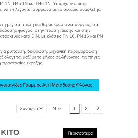
4.1N, H45.1N και H46.1N. Υπάρχουν επίσης
πει να επιλέγονται σύμφωνα με το σενάριο ανάφλεξης,
στη μέγιστη πίεση και θερμοκρασία λειτουργίας, στη
ιάδοσης φλόγας, στην πτώση πίεσης και στην
τασκευές κατά DIN, με κλάσεις PN 10, PN 16 και PN
ας για ρύπανση, διάβρωση, μηχανική παραμόρφωση
ξιολογείται μαζί με το μήκος σωλήνωσης, τις πηγές
τη προστασίας έκρηξης.
γοπαγίδες Γραμμής Αντί Μετάδοσης Φλόγας
Συνάφεια
24
1
2
 KITO
Περισσότερα