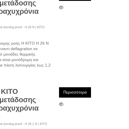
 μετάδοσης
βραχυχρόνια
time burning proof - H 26 N | KITO
ρομης ροής Η KITO H 26 N
αντι deflagration σε
ό μονάδες θερμικής
 είναι μονόδρομη και
με πίεση λειτουργίας έως 1,2
 KITO
Περισσότερα
 μετάδοσης
βραχυχρόνια
time burning proof - H 26.1 N | KITO