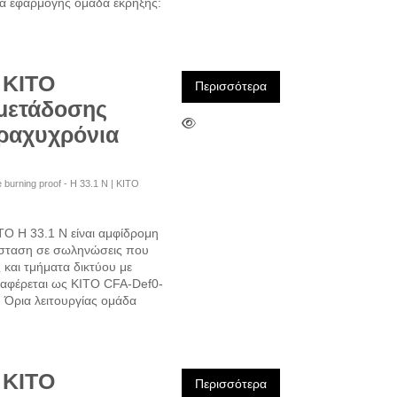
ια εφαρμογής ομάδα έκρηξης:
 KITO
Περισσότερα
 μετάδοσης
βραχυχρόνια
ime burning proof - H 33.1 N | KITO
O H 33.1 N είναι αμφίδρομη
τάσταση σε σωληνώσεις που
 και τμήματα δικτύου με
ναφέρεται ως KITO CFA-Def0-
 Όρια λειτουργίας ομάδα
 KITO
Περισσότερα