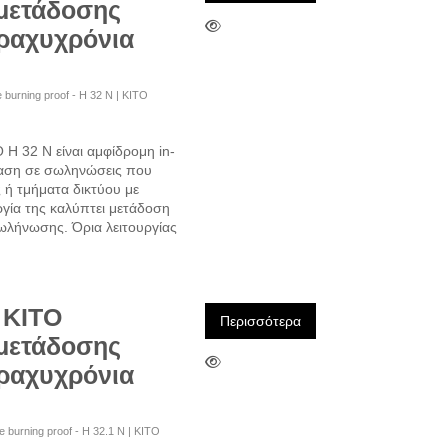
 μετάδοσης
βραχυχρόνια
ime burning proof - H 32 N | KITO
H 32 N είναι αμφίδρομη in-
σταση σε σωληνώσεις που
ς ή τμήματα δικτύου με
ργία της καλύπτει μετάδοση
σωλήνωσης. Όρια λειτουργίας
 ΚΙΤΟ
Περισσότερα
 μετάδοσης
βραχυχρόνια
nce burning proof - H 32.1 N | KITO