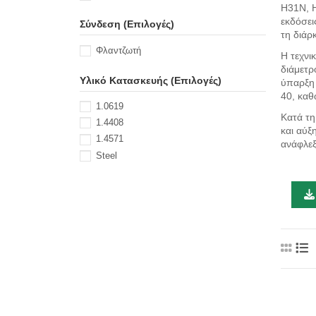
H31N, 
εκδόσει
Σύνδεση (Επιλογές)
τη διάρ
Φλαντζωτή
Η τεχνι
διάμετρ
Υλικό Κατασκευής (Επιλογές)
ύπαρξη 
40, καθ
1.0619
Κατά τη
1.4408
και αύξ
1.4571
ανάφλεξ
Steel