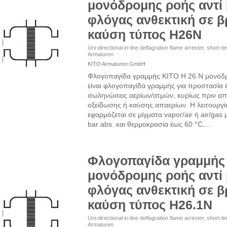
μονόδρομης ροής αντί
φλόγας ανθεκτική σε 
καύση τύπος H26N
Uni-directional in-line deflagration flame arrester, short-
Armaturen
KITO Armaturen GmbH
Φλογοπαγίδα γραμμής KITO H 26 N μονόδ
είναι φλογοπαγίδα γραμμής για προστασία έν
σωληνώσεις αερίων/ατμών, κυρίως πριν απ
οξείδωσης ή καύσης απαερίων. Η λειτουργία
εφαρμόζεται σε μίγματα vapor/air ή air/gas 
bar abs. και θερμοκρασία έως 60 °C....
Φλογοπαγίδα γραμμής
μονόδρομης ροής αντί
φλόγας ανθεκτική σε 
καύση τύπος H26.1N
Uni-directional in-line deflagration flame arrester, short-
Armaturen