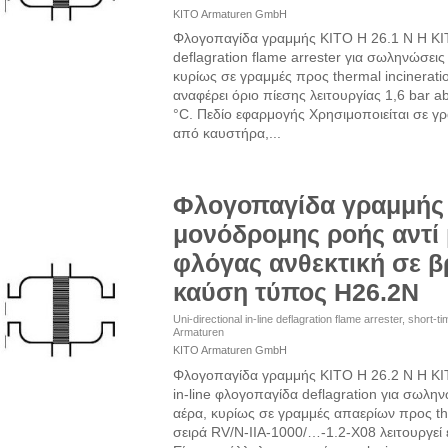
KITO Armaturen GmbH
Φλογοπαγίδα γραμμής KITO H 26.1 N Η KITO
deflagration flame arrester για σωληνώσεις
κυρίως σε γραμμές προς thermal incineratio
αναφέρει όριο πίεσης λειτουργίας 1,6 bar a
°C. Πεδίο εφαρμογής Χρησιμοποιείται σε γ
από καυστήρα,...
Φλογοπαγίδα γραμμής
μονόδρομης ροής αντί
φλόγας ανθεκτική σε 
καύση τύπος H26.2N
Uni-directional in-line deflagration flame arrester, short-
Armaturen
KITO Armaturen GmbH
Φλογοπαγίδα γραμμής KITO H 26.2 N Η KIT
in-line φλογοπαγίδα deflagration για σωλη
αέρα, κυρίως σε γραμμές απαερίων προς the
σειρά RV/N-IIA-1000/…-1.2-X08 λειτουργεί έ