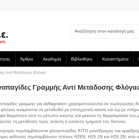
τητας
Άρθρα
Ακαδημία
Βιβλιοθήκη
Καταστήματα
ής Αντί Μετάδοσης Φλόγας
οπαγίδες Γραμμής Αντί Μετάδοσης Φλόγα
οπαγίδες γραμμής για deflagration χρησιμοποιούνται σε σωληνώσεις δι
φλόγας αναμένεται να μεταδοθεί με υποηχητική καύση και όχι με πλήρ
ά θερμότητα από το μέτωπο καύσης και μειώνει τη θερμοκρασία του μ
ζοντας τη μετάδοση προς ανάντη ή κατάντη τμήματα του δικτύου.
τηγορία περιλαμβάνονται φλογοπαγίδες KITO μονόδρομης και αμφίδρομης 
μες εκδόσεις περιλαμβάνουν τύπους H26N, H26.1N και H26.2N, ενώ ο