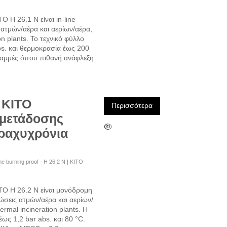
 H 26.1 N είναι in-line
 ατμών/αέρα και αερίων/αέρα,
n plants. Το τεχνικό φύλλο
bs. και θερμοκρασία έως 200
ραμμές όπου πιθανή ανάφλεξη
 KITO
Περισσότερα
 μετάδοσης
βραχυχρόνια
time burning proof - H 26.2 N | KITO
O H 26.2 N είναι μονόδρομη
νώσεις ατμών/αέρα και αερίων/
rmal incineration plants. Η
ως 1,2 bar abs. και 80 °C.