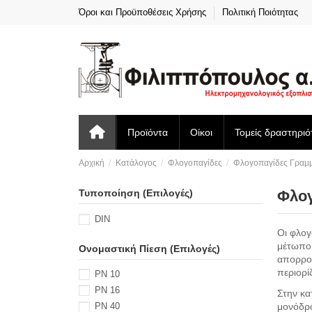
Όροι και Προϋποθέσεις Χρήσης
Πολιτική Ποιότητας
Προϊόντα
Οίκοι
Τομείς δραστηριό
Αρχική
Κατάλογος
Φλογοπαγίδες
Φλογοπαγίδες Γραμμ
Τυποποίηση (Επιλογές)
Φλογ
DIN
Οι φλογ
μέτωπο 
Ονομαστική Πίεση (Επιλογές)
απορροφ
περιορί
PN 10
PN 16
Στην κα
μονόδρο
PN 40