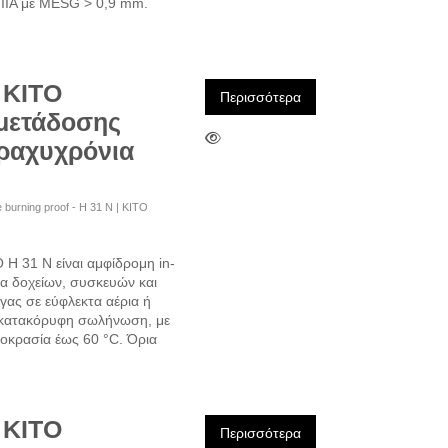
p IIA με MESG > 0,9 mm.
 KITO
Περισσότερα
 μετάδοσης
βραχυχρόνια
ime burning proof - H 31 N | KITO
H 31 N είναι αμφίδρομη in-
ία δοχείων, συσκευών και
ς σε εύφλεκτα αέρια ή
ή κατακόρυφη σωλήνωση, με
μοκρασία έως 60 °C. Όρια
 KITO
Περισσότερα