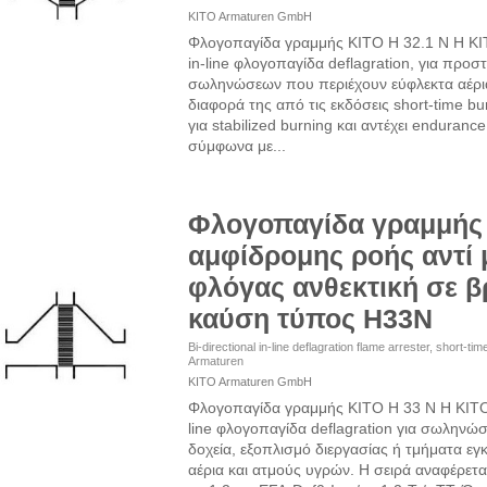
KITO Armaturen GmbH
Φλογοπαγίδα γραμμής KITO H 32.1 N Η KIT
in-line φλογοπαγίδα deflagration, για προσ
σωληνώσεων που περιέχουν εύφλεκτα αέρια
διαφορά της από τις εκδόσεις short-time burn
για stabilized burning και αντέχει enduranc
σύμφωνα με...
Φλογοπαγίδα γραμμής
αμφίδρομης ροής αντί
φλόγας ανθεκτική σε 
καύση τύπος H33N
Bi-directional in-line deflagration flame arrester, short-t
Armaturen
KITO Armaturen GmbH
Φλογοπαγίδα γραμμής KITO H 33 N Η KITO 
line φλογοπαγίδα deflagration για σωληνώσ
δοχεία, εξοπλισμό διεργασίας ή τμήματα ε
αέρια και ατμούς υγρών. Η σειρά αναφέρετ