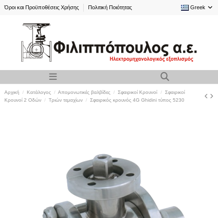
Όροι και Προϋποθέσεις Χρήσης
Πολιτική Ποιότητας
Greek
Αρχική
Κατάλογος
Απομονωτικές βαλβίδες
Σφαιρικοί Kρουνοί
Σφαιρικοί
Κρουνοί 2 Οδών
Τριών τεμαχίων
Σφαιρικός κρουνός 4G Ghidini τύπος 5230