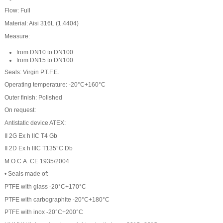
Flow: Full
Material: Aisi 316L (1.4404)
Measure:
from DN10 to DN100
from DN15 to DN100
Seals: Virgin P.T.F.E.
Operating temperature: -20°C+160°C
Outer finish: Polished
On request:
Antistatic device ATEX:
II 2G Ex h IIC T4 Gb
II 2D Ex h IIIC T135°C Db
M.O.C.A. CE 1935/2004
• Seals made of:
PTFE with glass -20°C+170°C
PTFE with carbographite -20°C+180°C
PTFE with inox -20°C+200°C