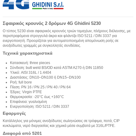
Σφαιρικός κρουνός 2 δρόμων 4G Ghidini 5230
Ο τύπος 5230 είναι σφαιρικός κρουνός τριών τεμαχίων, πλήρους διέλευσης, με
περιστρεφόμενα στρογγυλά άκρα και φλάντζα ISO 5211 / DIN 3337 για
ενεργοποιητή. Προορίζεται για αυτοματοποιημένη απομόνωση ροής σε
ανοξείδωτες γραμμές με συγκολλητές συνδέσεις.
Τεχνικά χαρακτηριστικά
Κατασκευή: three pieces
Σύνδεση: butt weld BS/OD κατά ASTM A270 ή DIN 11850
Υλικό: AISI 316L / 1.4404
Διαστάσεις: DN10–DN100 ή DN15–DN100
Ροή: full bore
Πίεση: PN 16 / PN 25 / PN 40 / PN 64
Έδρες: Virgin PTFE
Θερμοκρασία: -20°C έως +160°C
Επιφάνεια: γυαλισμένη
Ενεργοποίηση: ISO 5211 / DIN 3337
Εφαρμογές
Κατάλληλος για μόνιμες ανοξείδωτες σωληνώσεις σε τρόφιμα, ποτά, CIP
κυκλώματα, νερό διεργασίας και χημικά μέσα συμβατά με 316L/PTFE.
Διαφορά από 5201