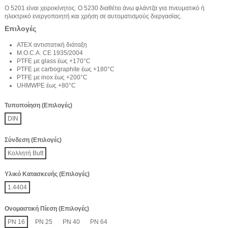
Ο 5201 είναι χειροκίνητος. Ο 5230 διαθέτει άνω φλάντζα για πνευματικό ή
ηλεκτρικό ενεργοποιητή και χρήση σε αυτοματισμούς διεργασίας.
Επιλογές
ATEX αντιστατική διάταξη
M.O.C.A. CE 1935/2004
PTFE με glass έως +170°C
PTFE με carbographite έως +180°C
PTFE με inox έως +200°C
UHMWPE έως +80°C
Τυποποίηση (Επιλογές)
DIN
Σύνδεση (Επιλογές)
Κολλητή Butt
Υλικό Κατασκευής (Επιλογές)
1.4404
Ονομαστική Πίεση (Επιλογές)
PN 16
PN 25
PN 40
PN 64