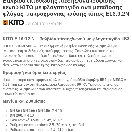
Βαλβίδα εκτόνωσης πίεσης/ανακούφισης
κενού KITO με φλογοπαγίδα αντί μετάδοσης
φλόγας, μακροχρόνιας καύσης τύπος E16.9.2N
KITO E 16.9.2 N – βαλβίδα πίεσης/κενού με φλογοπαγίδα IIB3
Η
KITO VD/MC-IIB3-…
είναι τερματική βαλβίδα αναπνοής δεξαμενών για
εγκατάσταση σε δεξαμενές σταθερής οροφής. Εκτονώνει υπερπίεση και
ανακουφίζει υποπίεση μέσω διατάξεων με βάρη ή/και ελατήρια, ενώ τα
ενσωματωμένα στοιχεία φλογοπαγίδας περιορίζουν τη μετάδοση φλόγας και
είναι κατάλληλα για συνθήκες μακροχρόνιας καύσης.
Εφαρμογή και όρια λειτουργίας
Η σειρά αφορά συγκεκριμένα εύφλεκτα υγρά
ομάδας έκρηξης IIB3
, με
MESG ≥
0,65 mm
και μέγιστη θερμοκρασία λειτουργίας
60 °C
. Χρησιμοποιείται σε
αναπνοές δεξαμενών όπου απαιτείται έλεγχος πίεσης/κενού και περιορισμός
απωλειών αερίων όγκου.
Μεγέθη και ρυθμίσεις
DN 80 / DN 100 / DN 150
: PN 16
DN 200
: PN 10
Εναλλακτικά
ASME 3", 4", 6", 8"
Ρύθμιση κενού: περίπου
2,5–70 mbar
, ανά DN
Ρύθμιση πίεσης: περίπου
1,7–110 mbar