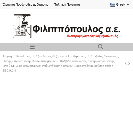
Όροι και Προϋποθέσεις Χρήσης
Πολιτική Ποιότητας
Greek
Αρχική
Κατάλογος
Εξοπλισμός Δεξαμενών Αποθήκευσης
Βαλβίδες Εκτόνωσης
Πίεσης / Ανακούφισης Κενού Δεξαμενών
Βαλβίδα εκτόνωσης πίεσης/ανακούφισης
κενού KITO με φλογοπαγίδα αντί μετάδοσης φλόγας, μακροχρόνιας καύσης τύπος
E16.9.2N