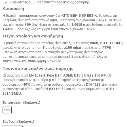
Υψηλότερες ρυθμίσεις κατόπιν τεχνικής αξιολόγησης
Κατασκευή
Η διάταξη χρησιμοποιεί φλογοπαγίδες
KITO BEH-6-80-IIB3-K
. Το σώμα της
βαλβίδας είναι στάνταρ από χάλυβα, με επιλογή ανοξείδωτου
1.4571
. Το σώμα
των στοιχείων BEH διατίθεται σε χυτοχάλυβα
1.0619
ή ανοξείδωτο χυτοχάλυβα
1.4408
. Έδρα, άξονας και βάρη είναι από ανοξείδωτο
1.4571
.
Στεγανοποίηση και συντήρηση
Η βασική στεγανοποίηση παλέτας είναι
NBR
, με επιλογές
Viton, PTFE, EPDM
ή
μεταλλική στεγανοποίηση. Για ρυθμίσεις
≥100 mbar
προβλέπεται
PTFE
ή
μεταλλική στεγανοποίηση. Το στοιχείο φλογοπαγίδας είναι πλήρως
αντικαταστάσιμο, ώστε να μπορεί να αφαιρεθεί για καθαρισμό, έλεγχο
επικαθίσεων και επιθεώρηση διακένων.
Πρότυπα και υπολογισμός παροχής
Οι φλάντζες είναι
EN 1092-1 Type B1
ή
ASME B16.5 Class 150 RF
. Οι
παροχές αναφέρονται σε αέρα ρ = 1,29 kg/m³ και επιτυγχάνονται με
συσσώρευση
40%
πάνω από τη ρύθμιση, σύμφωνα με
DIN 4119
. Διατίθεται
πιστοποιητικό τύπου κατά
EN ISO 16852
και σήμανση σύμφωνα με
ATEX
2014/34/EU
.
Τυποποίηση (Επιλογές)
DIN
Σύνδεση (Επιλογές)