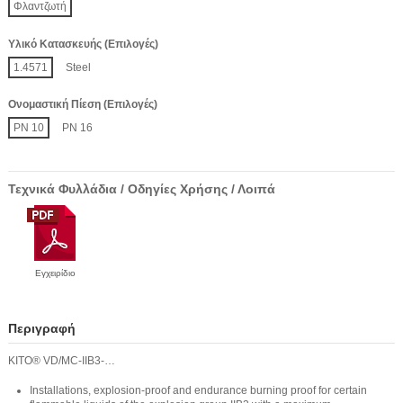
Φλαντζωτή
Υλικό Κατασκευής (Επιλογές)
1.4571
Steel
Ονομαστική Πίεση (Επιλογές)
PN 10
PN 16
Τεχνικά Φυλλάδια / Οδηγίες Χρήσης / Λοιπά
Εγχειρίδιο
Περιγραφή
KITO® VD/MC-IIB3-…
Installations, explosion-proof and endurance burning proof for certain