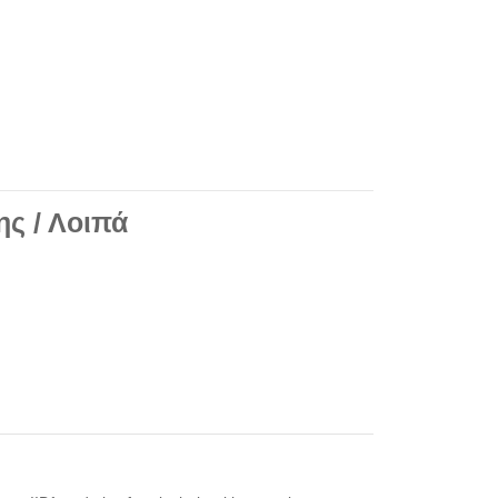
ης / Λοιπά