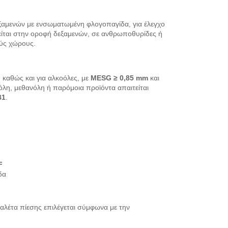
εξαμενών με ενσωματωμένη φλογοπαγίδα, για έλεγχο
είται στην οροφή δεξαμενών, σε ανθρωποθυρίδες ή
ούς χώρους.
, καθώς και για αλκοόλες, με
MESG ≥ 0,85 mm
και
νόλη, μεθανόλη ή παρόμοια προϊόντα απαιτείται
B1
.
F
δα
παλέτα πίεσης επιλέγεται σύμφωνα με την