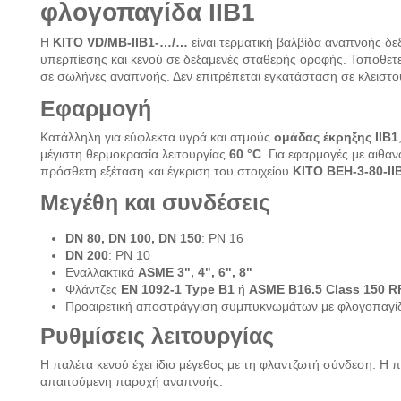
φλογοπαγίδα IIB1
Η
KITO VD/MB-IIB1-…/…
είναι τερματική βαλβίδα αναπνοής δ
υπερπίεσης και κενού σε δεξαμενές σταθερής οροφής. Τοποθετ
σε σωλήνες αναπνοής. Δεν επιτρέπεται εγκατάσταση σε κλειστ
Εφαρμογή
Κατάλληλη για εύφλεκτα υγρά και ατμούς
ομάδας έκρηξης IIB1
μέγιστη θερμοκρασία λειτουργίας
60 °C
. Για εφαρμογές με αιθα
πρόσθετη εξέταση και έγκριση του στοιχείου
KITO BEH-3-80-II
Μεγέθη και συνδέσεις
DN 80, DN 100, DN 150
: PN 16
DN 200
: PN 10
Εναλλακτικά
ASME 3", 4", 6", 8"
Φλάντζες
EN 1092-1 Type B1
ή
ASME B16.5 Class 150 R
Προαιρετική αποστράγγιση συμπυκνωμάτων με φλογοπαγί
Ρυθμίσεις λειτουργίας
Η παλέτα κενού έχει ίδιο μέγεθος με τη φλαντζωτή σύνδεση. Η 
απαιτούμενη παροχή αναπνοής.