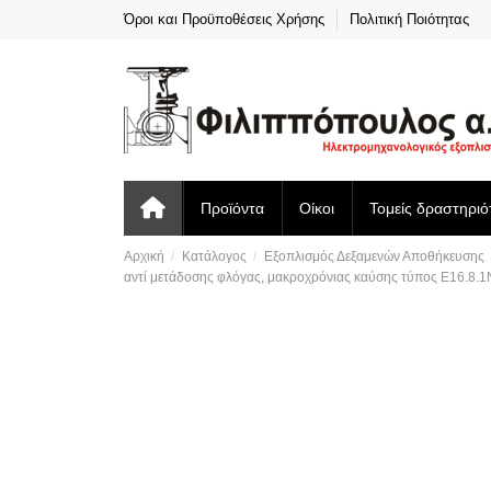
Όροι και Προϋποθέσεις Χρήσης
Πολιτική Ποιότητας
Προϊόντα
Οίκοι
Τομείς δραστηριό
Αρχική
Κατάλογος
Εξοπλισμός Δεξαμενών Αποθήκευσης
αντί μετάδοσης φλόγας, μακροχρόνιας καύσης τύπος E16.8.1