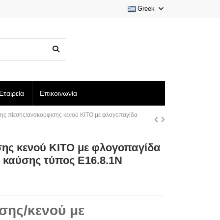
Greek
Εταιρεία
Επικοινωνία
ης πίεσης/ανακούφισης κενού KITO με φλογοπαγίδα
ης κενού KITO με φλογοπαγίδα
 καύσης τύπος E16.8.1N
εσης/κενού με