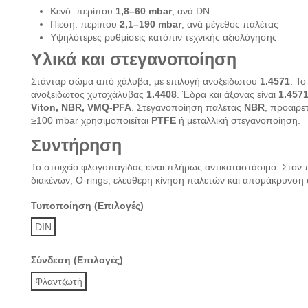
Κενό: περίπου
1,8–60 mbar
, ανά DN
Πίεση: περίπου
2,1–190 mbar
, ανά μέγεθος παλέτας
Υψηλότερες ρυθμίσεις κατόπιν τεχνικής αξιολόγησης
Υλικά και στεγανοποίηση
Στάνταρ σώμα από χάλυβα, με επιλογή ανοξείδωτου
1.4571
. Τ
ανοξείδωτος χυτοχάλυβας
1.4408
. Έδρα και άξονας είναι
1.457
Viton, NBR, VMQ-PFA
. Στεγανοποίηση παλέτας
NBR
, προαιρε
≥100 mbar χρησιμοποιείται
PTFE
ή μεταλλική στεγανοποίηση.
Συντήρηση
Το στοιχείο φλογοπαγίδας είναι πλήρως αντικαταστάσιμο. Στον π
διακένων, O-rings, ελεύθερη κίνηση παλετών και απομάκρυνσ
Τυποποίηση (Επιλογές)
DIN
Σύνδεση (Επιλογές)
Φλαντζωτή