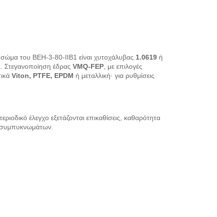
ο σώμα του BEH-3-80-IIB1 είναι χυτοχάλυβας
1.0619
ή
1
. Στεγανοποίηση έδρας
VMQ-FEP
, με επιλογές
τικά
Viton, PTFE, EPDM
ή μεταλλική· για ρυθμίσεις
εριοδικό έλεγχο εξετάζονται επικαθίσεις, καθαρότητα
η συμπυκνωμάτων.