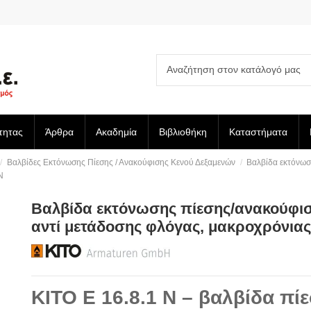
τητας
Άρθρα
Ακαδημία
Βιβλιοθήκη
Καταστήματα
Βαλβίδες Εκτόνωσης Πίεσης / Ανακούφισης Κενού Δεξαμενών
Βαλβίδα εκτόνωσ
N
Βαλβίδα εκτόνωσης πίεσης/ανακούφισ
αντί μετάδοσης φλόγας, μακροχρόνιας
KITO E 16.8.1 N – βαλβίδα πί