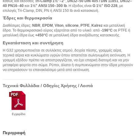
καθώς και εκδόσεις
Tri-Clamp 1½"–2"
,
DN32–50 DIN 405 / DIN 11851
,
DN32–
40 PN16–40
και
1½" ANSI 150–300 lb
. Η έξοδος είναι
G 1½" ISO 228
, με
επιλογές Tri-Clamp, DIN, PN ή ANSI 150 lb ανά κατασκευή.
Έδρες και θερμοκρασία
Διαθέσιμες έδρες:
NBR
,
EPDM
,
Viton
,
silicone
,
PTFE
,
Kalrez
και μεταλλική
έδρα. Το θερμοκρασιακό εύρος εξαρτάται από το υλικό: από
-196°C
σε PTFE ή
μεταλλική έδρα έως
+450°C
σε μεταλλική έδρα ανοξείδωτης κατασκευής.
Εγκατάσταση και συντήρηση
Η G32 χρησιμοποιείται σε συλλέκτες ατμού, δοχεία πίεσης, γραμμές αέρα,
τεχνικά αέρια και κυκλώματα υγρών όπου απαιτείται σωληνωμένη εκτόνωση. Η
γραμμή εξόδου πρέπει να αποστραγγίζεται, να έχει επαρκή διατομή και να μην
μεταφέρει φορτία στο σώμα. Ρύποι, άλατα ή συμπυκνώματα στην έδρα μπορούν
να επηρεάσουν το επανακλείσιμο μετά από εκτόνωση.
Τεχνικά Φυλλάδια / Οδηγίες Χρήσης / Λοιπά
Εγχειρίδιο
Περιγραφή