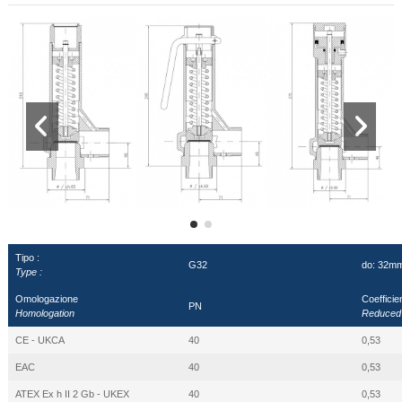
Tipo :
G32
do: 32m
Type :
Omologazione
Coefficien
PN
Homologation
Reduced f
CE - UKCA
40
0,53
EAC
40
0,53
ATEX Ex h II 2 Gb - UKEX
40
0,53