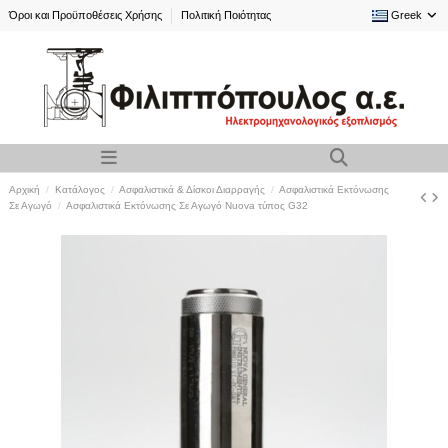
Όροι και Προϋποθέσεις Χρήσης
Πολιτική Ποιότητας
Greek
Αρχική
Κατάλογος
Ασφαλιστικά & Δίσκοι Διαρραγής
Ασφαλιστικά Εκτόνωσης
Σε Αγωγό
Ασφαλιστικά Εκτόνωσης Σε Αγωγό Nuova τύπος G32