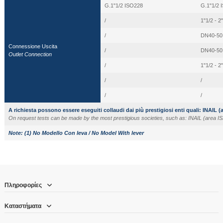
G.1"1/2 ISO228
G.1"1/2 
/
1"1/2 - 2
/
DN40-50
Connessione Uscita
/
DN40-50
Outlet Connection
/
1"1/2 - 2"
/
/
/
/
A richiesta possono essere eseguiti collaudi dai più prestigiosi enti quali: INAIL 
On request tests can be made by the most prestigious societies, such as: INAIL (area I
Note:
(1) No Modello Con leva / No Model With lever
Πληροφορίες
Καταστήματα