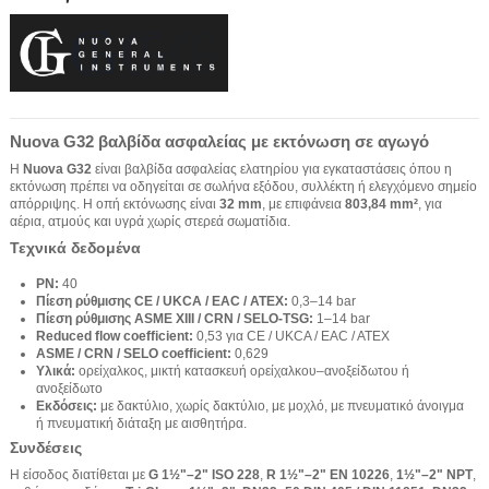
Nuova G32 βαλβίδα ασφαλείας με εκτόνωση σε αγωγό
Η
Nuova G32
είναι βαλβίδα ασφαλείας ελατηρίου για εγκαταστάσεις όπου η
εκτόνωση πρέπει να οδηγείται σε σωλήνα εξόδου, συλλέκτη ή ελεγχόμενο σημείο
απόρριψης. Η οπή εκτόνωσης είναι
32 mm
, με επιφάνεια
803,84 mm²
, για
αέρια, ατμούς και υγρά χωρίς στερεά σωματίδια.
Τεχνικά δεδομένα
PN:
40
Πίεση ρύθμισης CE / UKCA / EAC / ATEX:
0,3–14 bar
Πίεση ρύθμισης ASME XIII / CRN / SELO-TSG:
1–14 bar
Reduced flow coefficient:
0,53 για CE / UKCA / EAC / ATEX
ASME / CRN / SELO coefficient:
0,629
Υλικά:
ορείχαλκος, μικτή κατασκευή ορείχαλκου–ανοξείδωτου ή
ανοξείδωτο
Εκδόσεις:
με δακτύλιο, χωρίς δακτύλιο, με μοχλό, με πνευματικό άνοιγμα
ή πνευματική διάταξη με αισθητήρα.
Συνδέσεις
Η είσοδος διατίθεται με
G 1½"–2" ISO 228
,
R 1½"–2" EN 10226
,
1½"–2" NPT
,