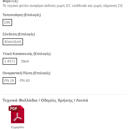
Φέρει CE;
Το τεχνικό φύλλο αναφέρει έκδοση χωρίς EC certificate και χωρίς σήμανση CE.
Τυποποίηση (Επιλογές)
DIN
Σύνδεση (Επιλογές)
Φλαντζωτή
Υλικό Κατασκευής (Επιλογές)
1.4571
Steel
Ονομαστική Πίεση (Επιλογές)
PN 16
PN 40
Τεχνικά Φυλλάδια / Οδηγίες Χρήσης / Λοιπά
Εγχειρίδιο