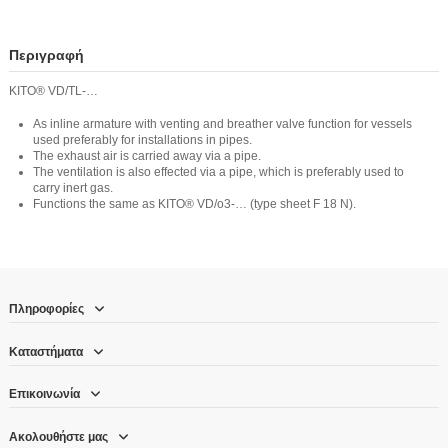
Περιγραφή
KITO® VD/TL-…
As inline armature with venting and breather valve function for vessels
used preferably for installations in pipes.
The exhaust air is carried away via a pipe.
The ventilation is also effected via a pipe, which is preferably used to
carry inert gas.
Functions the same as KITO® VD/o3-… (type sheet F 18 N).
Πληροφορίες
Καταστήματα
Επικοινωνία
Ακολουθήστε μας