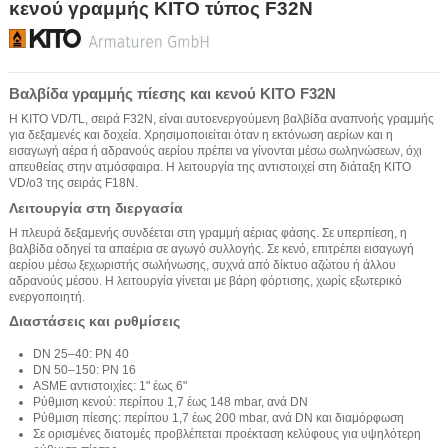
κενού γραμμής KITO τύπος F32N
Βαλβίδα γραμμής πίεσης και κενού KITO F32N
Η KITO VD/TL, σειρά F32N, είναι αυτοενεργούμενη βαλβίδα αναπνοής γραμμής
για δεξαμενές και δοχεία. Χρησιμοποιείται όταν η εκτόνωση αερίων και η
εισαγωγή αέρα ή αδρανούς αερίου πρέπει να γίνονται μέσω σωληνώσεων, όχι
απευθείας στην ατμόσφαιρα. Η λειτουργία της αντιστοιχεί στη διάταξη KITO
VD/o3 της σειράς F18N.
Λειτουργία στη διεργασία
Η πλευρά δεξαμενής συνδέεται στη γραμμή αέριας φάσης. Σε υπερπίεση, η
βαλβίδα οδηγεί τα απαέρια σε αγωγό συλλογής. Σε κενό, επιτρέπει εισαγωγή
αερίου μέσω ξεχωριστής σωλήνωσης, συχνά από δίκτυο αζώτου ή άλλου
αδρανούς μέσου. Η λειτουργία γίνεται με βάρη φόρτισης, χωρίς εξωτερικό
ενεργοποιητή.
Διαστάσεις και ρυθμίσεις
DN 25–40: PN 40
DN 50–150: PN 16
ASME αντιστοιχίες: 1" έως 6"
Ρύθμιση κενού: περίπου 1,7 έως 148 mbar, ανά DN
Ρύθμιση πίεσης: περίπου 1,7 έως 200 mbar, ανά DN και διαμόρφωση
Σε ορισμένες διατομές προβλέπεται προέκταση κελύφους για υψηλότερη