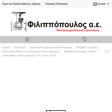
Όροι και Προϋποθέσεις Χρήσης
Πολιτική Ποιότητας
Greek
Αρχική
Κατάλογος
Εξοπλισμός Δεξαμενών Αποθήκευσης
Βαλβίδες Γραμμής
Εκτόνωσης Πίεσης / Ανακούφισης Κενού Δεξαμενών
Βαλβίδα εκτόνωσης πίεσης/
ανακούφισης κενού γραμμής KITO τύπος F32N