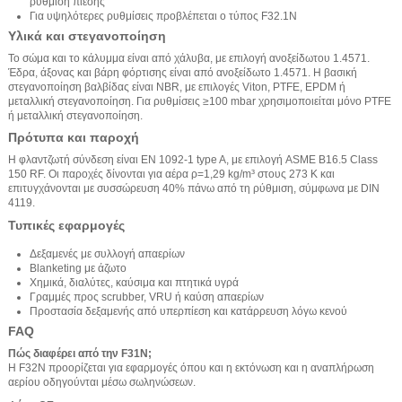
ρύθμιση πίεσης
Για υψηλότερες ρυθμίσεις προβλέπεται ο τύπος F32.1N
Υλικά και στεγανοποίηση
Το σώμα και το κάλυμμα είναι από χάλυβα, με επιλογή ανοξείδωτου 1.4571.
Έδρα, άξονας και βάρη φόρτισης είναι από ανοξείδωτο 1.4571. Η βασική
στεγανοποίηση βαλβίδας είναι NBR, με επιλογές Viton, PTFE, EPDM ή
μεταλλική στεγανοποίηση. Για ρυθμίσεις ≥100 mbar χρησιμοποιείται μόνο PTFE
ή μεταλλική στεγανοποίηση.
Πρότυπα και παροχή
Η φλαντζωτή σύνδεση είναι EN 1092-1 type A, με επιλογή ASME B16.5 Class
150 RF. Οι παροχές δίνονται για αέρα ρ=1,29 kg/m³ στους 273 K και
επιτυγχάνονται με συσσώρευση 40% πάνω από τη ρύθμιση, σύμφωνα με DIN
4119.
Τυπικές εφαρμογές
Δεξαμενές με συλλογή απαερίων
Blanketing με άζωτο
Χημικά, διαλύτες, καύσιμα και πτητικά υγρά
Γραμμές προς scrubber, VRU ή καύση απαερίων
Προστασία δεξαμενής από υπερπίεση και κατάρρευση λόγω κενού
FAQ
Πώς διαφέρει από την F31N;
Η F32N προορίζεται για εφαρμογές όπου και η εκτόνωση και η αναπλήρωση
αερίου οδηγούνται μέσω σωληνώσεων.