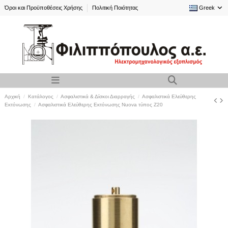
Όροι και Προϋποθέσεις Χρήσης
Πολιτική Ποιότητας
Greek
Αρχική
Κατάλογος
Ασφαλιστικά & Δίσκοι Διαρραγής
Ασφαλιστικά Ελεύθερης
Εκτόνωσης
Ασφαλιστικά Ελεύθερης Εκτόνωσης Nuova τύπος Z20