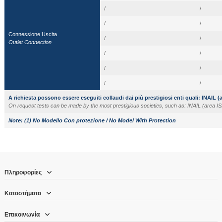
/
/
/
/
Connessione Uscita
/
/
Outlet Connection
/
/
/
/
/
/
A richiesta possono essere eseguiti collaudi dai più prestigiosi enti quali: INAIL 
On request tests can be made by the most prestigious societies, such as: INAIL (area I
Note: (1) No Modello Con protezione / No Model With Protection
Πληροφορίες
Καταστήματα
Επικοινωνία