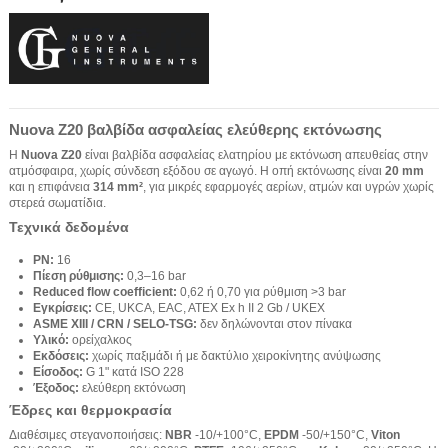
Nuova Z20 βαλβίδα ασφαλείας ελεύθερης εκτόνωσης
Η
Nuova Z20
είναι βαλβίδα ασφαλείας ελατηρίου με εκτόνωση απευθείας στην
ατμόσφαιρα, χωρίς σύνδεση εξόδου σε αγωγό. Η οπή εκτόνωσης είναι
20 mm
και η επιφάνεια
314 mm²
, για μικρές εφαρμογές αερίων, ατμών και υγρών χωρίς
στερεά σωματίδια.
Τεχνικά δεδομένα
PN:
16
Πίεση ρύθμισης:
0,3–16 bar
Reduced flow coefficient:
0,62 ή 0,70 για ρύθμιση >3 bar
Εγκρίσεις:
CE, UKCA, EAC, ATEX Ex h II 2 Gb / UKEX
ASME XIII / CRN / SELO-TSG:
δεν δηλώνονται στον πίνακα
Υλικό:
ορείχαλκος
Εκδόσεις:
χωρίς παξιμάδι ή με δακτύλιο χειροκίνητης ανύψωσης
Είσοδος:
G 1" κατά ISO 228
Έξοδος:
ελεύθερη εκτόνωση
Έδρες και θερμοκρασία
Διαθέσιμες στεγανοποιήσεις:
NBR
-10/+100°C,
EPDM
-50/+150°C,
Viton