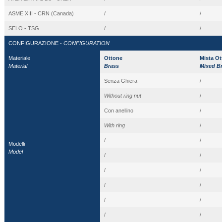
ASME XIII - CRN (Canada)
/
/
SELO - TSG
/
/
CONFIGURAZIONE -
CONFIGURATION
Materiale
Ottone
Mista Ot
Material
Brass
Mixed Br
Senza Ghiera
/
Without ring nut
/
Con anellino
/
With ring
/
/
/
Modelli
Model
/
/
/
/
/
/
/
/
/
/