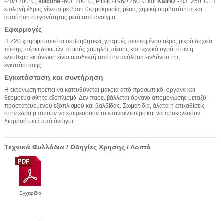
-20/+200°C,
silicone
-60/+200°C,
PTFE
-196/+250°C και
Kalrez
-20/+250°C. Η
επιλογή έδρας γίνεται με βάση θερμοκρασία, μέσο, χημική συμβατότητα και
απαίτηση στεγανότητας μετά από άνοιγμα.
Εφαρμογές
Η Z20 χρησιμοποιείται σε βοηθητικές γραμμές πεπιεσμένου αέρα, μικρά δοχεία
πίεσης, αέρια δοκιμών, ατμούς χαμηλής πίεσης και τεχνικά υγρά, όταν η
ελεύθερη εκτόνωση είναι αποδεκτή από την ανάλυση κινδύνου της
εγκατάστασης.
Εγκατάσταση και συντήρηση
Η εκτόνωση πρέπει να κατευθύνεται μακριά από προσωπικό, όργανα και
θερμοευαίσθητο εξοπλισμό. Δεν παρεμβάλλεται όργανο απομόνωσης μεταξύ
προστατευόμενου εξοπλισμού και βαλβίδας. Σωματίδια, άλατα ή επικαθίσεις
στην έδρα μπορούν να επηρεάσουν το επανακλείσιμο και να προκαλέσουν
διαρροή μετά από άνοιγμα.
Τεχνικά Φυλλάδια / Οδηγίες Χρήσης / Λοιπά
Εγχειρίδιο