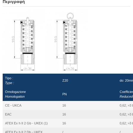
Περιγραφή
Tipo :
Z20
do: 20m
Type :
Omologazione
Coefficien
PN
Homologation
Reduced f
CE - UKCA
16
0,62; >3 
EAC
16
0,62; >3 
ATEX Ex h II 2 Gb - UKEX (1)
16
0,62; >3 
ATEX Ex h II 2 Db - UKEX
/
/