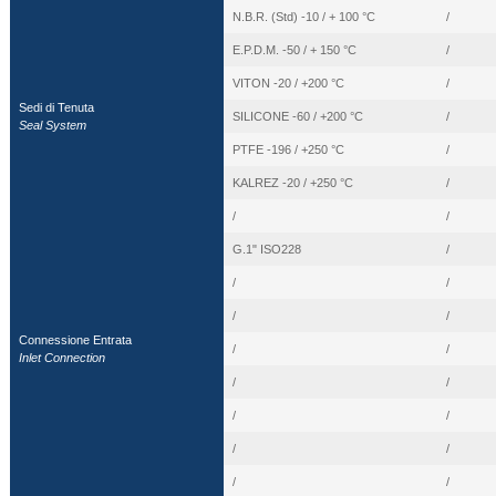
N.B.R. (Std) -10 / + 100 °C
/
E.P.D.M. -50 / + 150 °C
/
VITON -20 / +200 °C
/
Sedi di Tenuta
SILICONE -60 / +200 °C
/
Seal System
PTFE -196 / +250 °C
/
KALREZ -20 / +250 °C
/
/
/
G.1" ISO228
/
/
/
/
/
Connessione Entrata
/
/
Inlet Connection
/
/
/
/
/
/
/
/