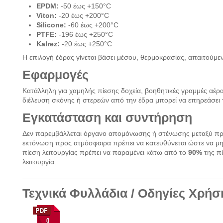
EPDM:
-50 έως +150°C
Viton:
-20 έως +200°C
Silicone:
-60 έως +200°C
PTFE:
-196 έως +250°C
Kalrez:
-20 έως +250°C
Η επιλογή έδρας γίνεται βάσει μέσου, θερμοκρασίας, απαιτούμε
Εφαρμογές
Κατάλληλη για χαμηλής πίεσης δοχεία, βοηθητικές γραμμές αέρα
διέλευση σκόνης ή στερεών από την έδρα μπορεί να επηρεάσει τη
Εγκατάσταση και συντήρηση
Δεν παρεμβάλλεται όργανο απομόνωσης ή στένωσης μεταξύ προ
εκτόνωση προς ατμόσφαιρα πρέπει να κατευθύνεται ώστε να μη
πίεση λειτουργίας πρέπει να παραμένει κάτω από το
90%
της πί
λειτουργία.
Τεχνικά Φυλλάδια / Οδηγίες Χρήσ