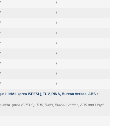
/
/
/
/
/
/
/
/
/
/
/
/
/
/
/
/
/
/
 quali: INAIL (area ISPESL), TÜV, RINA, Bureau Veritas, ABS e
as: INAIL (area ISPELS), TÜV, RINA, Bureau Veritas, ABS and Lloyd