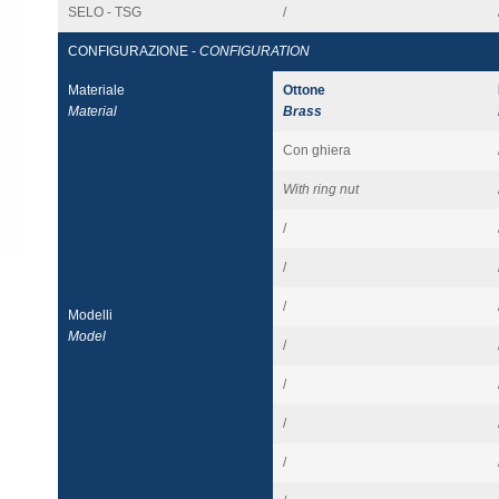
SELO - TSG
/
CONFIGURAZIONE -
CONFIGURATION
Materiale
Ottone
Material
Brass
Con ghiera
With ring nut
/
/
/
Modelli
Model
/
/
/
/