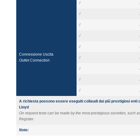
/
/
/
/
/
Connessione Uscita
/
Outlet Connection
/
/
/
A richiesta possono essere eseguiti collaudi dai più prestigiosi enti
Lloyd
On request tests can be made by the most prestigious societies, such 
Register.
Note: