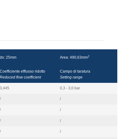
2
do: 25mm
Area: 490,63mm
Coefficiente efflusso ridotto
Campo di taratura
Reduced flow coefficient
Setting range
0,445
0,3 - 3,0 bar
/
/
/
/
/
/
/
/