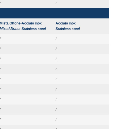
/
/
Mista Ottone-Acciaio inox
Acciaio inox
Mixed Brass-Stainless steel
Stainless steel
/
/
/
/
/
/
/
/
/
/
/
/
/
/
/
/
/
/