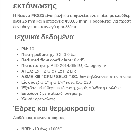
εκτόνωσης
Η
Nuova FKS25
είναι βαλβίδα ασφαλείας ελατηρίου με
ελεύθερ
είναι
25 mm
και η επιφάνεια
490,63 mm²
. Προορίζεται για προ
δεν οδηγείται σε αγωγό ή συλλέκτη.
Τεχνικά δεδομένα
PN:
10
Πίεση ρύθμισης:
0,3–3,0 bar
Reduced flow coefficient:
0,445
Πιστοποίηση:
PED 2014/68/EU, Category IV
ATEX:
Ex II 2 G c / Ex II 2 D c
ASME XIII / CRN / SELO-TSG:
δεν δηλώνονται στον πίνακ
Είσοδος:
G 1" ή G 1¼" κατά ISO 228
Έξοδος:
ελεύθερη εκτόνωση, χωρίς σύνδεση σωλήνα
Εκτέλεση:
με παξιμάδι ρύθμισης
Υλικό:
ορείχαλκος
Έδρες και θερμοκρασία
Διαθέσιμες στεγανοποιήσεις:
NBR:
-10 έως +100°C