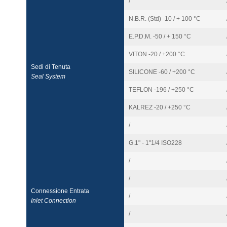
/
N.B.R. (Std) -10 / + 100 °C
E.P.D.M. -50 / + 150 °C
VITON -20 / +200 °C
Sedi di Tenuta
SILICONE -60 / +200 °C
Seal System
TEFLON -196 / +250 °C
KALREZ -20 / +250 °C
/
G.1" - 1"1/4 ISO228
/
/
Connessione Entrata
/
Inlet Connection
/