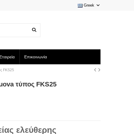
Greek
Εταιρεία
Επικοινωνία
ος FKS25
uova τύπος FKS25
ίας ελεύθερης