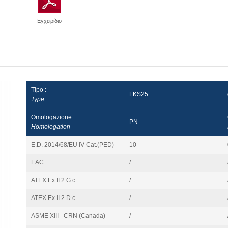
Εγχειρίδιο
Tipo :
FKS25
Type :
Omologazione
PN
Homologation
E.D. 2014/68/EU IV Cat.(PED)
10
EAC
/
ATEX Ex II 2 G c
/
ATEX Ex II 2 D c
/
ASME XIII - CRN (Canada)
/