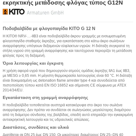
εκρηκτικής μετάδοσης φλόγας τύπος G12N
Ποδοβαλβίδα με φλογοπαγίδα KITO G 12 N
Η KITO® NRV-…-IIB3 είναι ποδοβαλβίδα άκρου γραμμής με ενσωματωμένη
φλογοπαγίδα σταθερής έκρηξης, για εγκατάσταση στο κάτω άκρο σωλήνων
αναρρόφησης υπόγειων δεξαμενών εύφλεκτων υγρών. Η διάταξη συγκρατεί τη
στήλη υγρού στη γραμμή αναρρόφησης και ταυτόχρονα περιορίζει τη μετάδοση
φλόγας προς τη δεξαμενή.
Όρια λειτουργίας και έγκριση
Η χρήση αφορά υγρά που δημιουργούν ατμούς ομάδας έκρηξης IIA1 έως IIB3,
με MESG ≥ 0,65 mm. Η μέγιστη θερμοκρασία λειτουργίας είναι 60 °C. Η διάταξη
είναι δοκιμασμένη ως detonation flame arrester type 4 και συνοδεύεται από
πιστοποίηση τύπου κατά EN ISO 16852 και σήμανση CE σύμφωνα με ATEX
2014/34/EU.
Εγκατάσταση στη γραμμή αναρρόφησης
Η ποδοβαλβίδα τοποθετείται αυστηρά κατακόρυφα στο άκρο του σωλήνα
αναρρόφησης. Δεν πρέπει να συνδέεται σε σωληνώσεις μεγαλύτερης διαμέτρου
από τη διάμετρο σύνδεσης της βαλβίδας, επειδή αυτό επηρεάζει την εγκεκριμένη
αντιεκρηκτική λειτουργία και τις υδραυλικές απώλειες.
Διαστάσεις, συνδέσεις και υλικά
Διατίθεται σε DN 25 έως DN 150. Οι μικρότερες διαμέτρους DN 25–DN 40