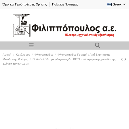
Όροι και Προϋποθέσεις Χρήσης
Πολιτική Ποιότητας
Greek
Αρχική
Κατάλογος
Φλογοπαγίδες
Φλογοπαγίδες Γραμμής Αντί Εκρηκτικής
Μετάδοσης Φλόγας
Ποδοβαλβίδα με φλογοπαγίδα KITO αντί εκρηκτικής μετάδοσης
φλόγας τύπος G12N