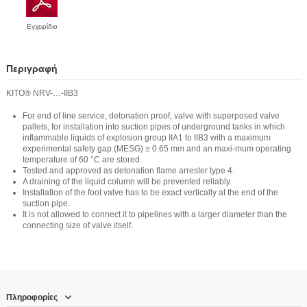
Εγχειρίδιο
Περιγραφή
KITO® NRV-…-IIB3
For end of line service, detonation proof, valve with superposed valve
pallets, for installation into suction pipes of underground tanks in which
inflammable liquids of explosion group IIA1 to IIB3 with a maximum
experimental safety gap (MESG) ≥ 0.65 mm and an maxi-mum operating
temperature of 60 °C are stored.
Tested and approved as detonation flame arrester type 4.
A draining of the liquid column will be prevented reliably.
Installation of the foot valve has to be exact vertically at the end of the
suction pipe.
It is not allowed to connect it to pipelines with a larger diameter than the
connecting size of valve itself.
Πληροφορίες