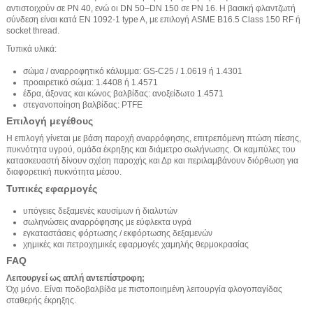
αντιστοιχούν σε PN 40, ενώ οι DN 50–DN 150 σε PN 16. Η βασική φλαντζωτή
σύνδεση είναι κατά EN 1092-1 type A, με επιλογή ASME B16.5 Class 150 RF ή
socket thread.
Τυπικά υλικά:
σώμα / αναρροφητικό κάλυμμα: GS-C25 / 1.0619 ή 1.4301
προαιρετικό σώμα: 1.4408 ή 1.4571
έδρα, άξονας και κώνος βαλβίδας: ανοξείδωτο 1.4571
στεγανοποίηση βαλβίδας: PTFE
Επιλογή μεγέθους
Η επιλογή γίνεται με βάση παροχή αναρρόφησης, επιτρεπόμενη πτώση πίεσης,
πυκνότητα υγρού, ομάδα έκρηξης και διάμετρο σωλήνωσης. Οι καμπύλες του
κατασκευαστή δίνουν σχέση παροχής και Δp και περιλαμβάνουν διόρθωση για
διαφορετική πυκνότητα μέσου.
Τυπικές εφαρμογές
υπόγειες δεξαμενές καυσίμων ή διαλυτών
σωληνώσεις αναρρόφησης με εύφλεκτα υγρά
εγκαταστάσεις φόρτωσης / εκφόρτωσης δεξαμενών
χημικές και πετροχημικές εφαρμογές χαμηλής θερμοκρασίας
FAQ
Λειτουργεί ως απλή αντεπίστροφη;
Όχι μόνο. Είναι ποδοβαλβίδα με πιστοποιημένη λειτουργία φλογοπαγίδας
σταθερής έκρηξης.