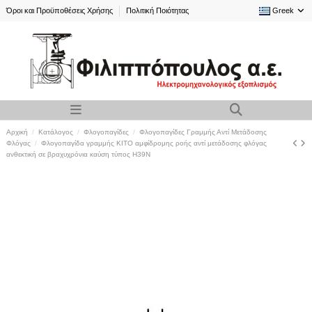
Όροι και Προϋποθέσεις Χρήσης
Πολιτική Ποιότητας
Greek
Αρχική
Κατάλογος
Φλογοπαγίδες
Φλογοπαγίδες Γραμμής Αντί Μετάδοσης
Φλόγας
Φλογοπαγίδα γραμμής KITO αμφίδρομης ροής αντί μετάδοσης φλόγας
ανθεκτική σε βραχυχρόνια καύση τύπος H39N