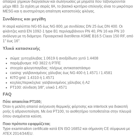
απαέρια χημικών διεργασιών και σωληνώσεις με μίγματα που ταξινομούνται
μέχρι IIB3. Σε σχέση με σειρές IIA, το βασικό κριτήριο επιλογής είναι το μικρότερο
MESG και η αυστηρότερη απαίτηση καταστολής φλόγας.
Συνδέσεις και μεγέθη
Η σειρά καλύπτει NG 65 έως NG 800, με συνδέσεις DN 25 έως DN 400. Οι
φλάντζες κατά EN 1092-1 type B1 περιλαμβάνουν PN 40, PN 16 και PN 10
ανάλογα με τη διάμετρο. Προαιρετικά διατίθεται ASME B16.5 Class 150 RF, από
1" έως 16".
Υλικά κατασκευής
σώμα: χυτοχάλυβας 1.0619 ή ανοξείδωτο χυτό 1.4408
παρέμβυσμα: HD 3822 ή PTFE
στοιχείο φλογοπαγίδας: πλήρως αντικαταστάσιμο
casing: γαλβανισμένος χάλυβας έως NG 400 ή 1.4571 / 1.4581
KITO grid: 1.4310 ή 1.4571
κοχλίες/περικόχλια: γαλβανισμένος χάλυβας ή A2
PT100: σύνδεση 3/8", υλικό 1.4571
FAQ
Πότε απαιτείται PT100;
Όταν η μελέτη απαιτεί ανίχνευση θερμικής φόρτισης και interlock για διακοπή
ροής ή αδρανοποίηση. Με ένα PT100, το αισθητήριο τοποθετείται στην πλευρά
όπου αναμένεται καύση.
Ποιο πρότυπο εφαρμόζεται;
Type examination certificate κατά EN ISO 16852 και σήμανση CE σύμφωνα με
ATEX 2014/34/EU.