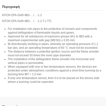
Περιγραφή
KITO® EFA-Def0-IIB3-…/…-1.2
KITO® EFA-Def0-IIB3-…/…-1.2-T (-TT)
For installation into pipes to the protection of vessels and components
against deflagration of flammable liquids and gases.
Approved for all substances of explosion groups IIA1 to IIB3 with a
maximum experimental safe gap (MESG) ≥ 0.65 mm.
Bi-directionally working in pipes, whereby an operating pressure of 1.2
bar abs. and an operating temperature of 60 °C must not be exceeded.
The distance between a potential ignition source and the flame arrester
must not exceed 50 times the inner pipe diameter.
The installation of the deflagration flame arrester into horizontal and
vertical pipes is permissible.
When equipped with one or two temperature sensors, the devices are
protected under atmospheric conditions against a short time burning by a
burning time tBT = 1.0 min.
If only one temperature sensor, then it is to be placed on the device side
where a burning could be expected.