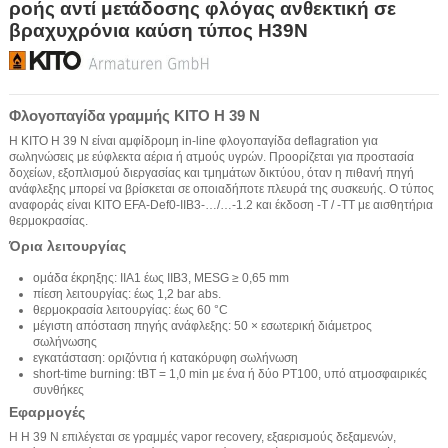
ροής αντί μετάδοσης φλόγας ανθεκτική σε
βραχυχρόνια καύση τύπος H39N
Φλογοπαγίδα γραμμής KITO H 39 N
Η KITO H 39 N είναι αμφίδρομη in-line φλογοπαγίδα deflagration για
σωληνώσεις με εύφλεκτα αέρια ή ατμούς υγρών. Προορίζεται για προστασία
δοχείων, εξοπλισμού διεργασίας και τμημάτων δικτύου, όταν η πιθανή πηγή
ανάφλεξης μπορεί να βρίσκεται σε οποιαδήποτε πλευρά της συσκευής. Ο τύπος
αναφοράς είναι KITO EFA-Def0-IIB3-…/…-1.2 και έκδοση -T / -TT με αισθητήρια
θερμοκρασίας.
Όρια λειτουργίας
ομάδα έκρηξης: IIA1 έως IIB3, MESG ≥ 0,65 mm
πίεση λειτουργίας: έως 1,2 bar abs.
θερμοκρασία λειτουργίας: έως 60 °C
μέγιστη απόσταση πηγής ανάφλεξης: 50 × εσωτερική διάμετρος
σωλήνωσης
εγκατάσταση: οριζόντια ή κατακόρυφη σωλήνωση
short-time burning: tBT = 1,0 min με ένα ή δύο PT100, υπό ατμοσφαιρικές
συνθήκες
Εφαρμογές
Η H 39 N επιλέγεται σε γραμμές vapor recovery, εξαερισμούς δεξαμενών,