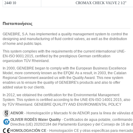
2440 10
CROMAX CHECK VALVE 2 1/2"
Πιστοποιήσεις
GENEBRE, S.A. has implemented a quality management system to control the
designing and manufacturing of fluid control valves, as well as the distribution
of home and public taps.
This system complies with the requirements of the current international UNE-
EN-ISO 9001:2015, certified by the prestigious German certification
organization TÜV Rheinland.
In 2000, GENEBRE began to comply with the European Business Excellence
Model, more commonly known as the EFQM. As a result, in 2003, the Catalan
Regional Government awarded us with the Quality Award. This new system
enables us to ensure the quality of GENEBRE's products and also to offer
added value to our clients.
In 2012, we obtained the certification for the Environmental Management
System. This system is certified according to the UNE-EN-ISO 14001:2015, also
by TÜV Rheinland. GENEBRE QUALITY AND ENVIRONMENTAL POLICY
AENOR
- Homologación y Marcado N de AENOR para la línea de válvulas d
OLIVER RODÉS Water Quality
- Certificados de agua potable, confirmando
Directiva (UE) 2020/2184 del Parlamento Europeo y del Consejo de 16 de di
HOMOLOGACIÓN CE
- Homologación CE y otras específicas para mercados 