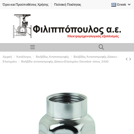
Όροι και Προϋποθέσεις Χρήσης
Πολιτική Ποιότητας
Greek
Αρχική
Κατάλογος
Βαλβίδες Αντεπιστροφής
Βαλβίδες Αντεπιστροφής Δίσκου -
Ελατηρίου
Βαλβίδα αντεπιστροφής Δίσκου-Ελατηρίου Genebre τύπος 2440