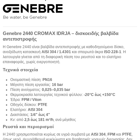
Genebre 2440 CROMAX IDRJA – δισκοειδής βαλβίδα
αντεπιστροφής
Η Genebre 2440 είναι βαλβίδα αντεπιστροφής με καθοδηγούμενο δίσκο,
ανοξείδωτη κατασκευή
AISI 304 / 1.4301
και σπειρωτά άκρα
ISO 228-1
. Η
λειτουργία γίνεται από τη διαφορική πίεση του ρευστού και το ελατήριο
επαναφοράς, χωρίς ενεργοποιητή.
Τεχνικά στοιχεία
Ονομαστική πίεση:
PN16
Μέγιστη πίεση εργασίας:
16 bar
Πίεση ανοίγματος:
0,025–0,035 bar
Θερμοκρασία λειτουργίας τεχνικού φύλλου:
-20°C έως +150°C
Έδρα:
FPM / Viton
Οδηγός δίσκου:
PTFE
Ελατήριο:
AISI 304
Διαστάσεις:
1/4" έως 4"
Kv: από
2,5 έως 181 m³/h
, ανά μέγεθος
Ρευστά και περιορισμοί
Η 2440 χρησιμοποιείται κυρίως σε υγρά συμβατά με
AISI 304
,
FPM
και
PTFE
,
όπως νερό, ψυχρά/θερμά κυκλώματα και βοηθητικές γραμμές διεργασίας. Δεν