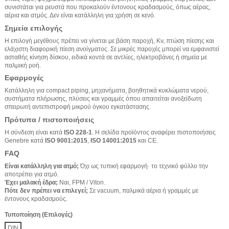
συνιστάται για ρευστά που προκαλούν έντονους κραδασμούς, όπως αέρας,
αέρια και ατμός. Δεν είναι κατάλληλη για χρήση σε κενό.
Σημεία επιλογής
Η επιλογή μεγέθους πρέπει να γίνεται με βάση παροχή, Kv, πτώση πίεσης και
ελάχιστη διαφορική πίεση ανοίγματος. Σε μικρές παροχές μπορεί να εμφανιστεί
ασταθής κίνηση δίσκου, ειδικά κοντά σε αντλίες, ηλεκτροβάνες ή σημεία με
παλμική ροή.
Εφαρμογές
Κατάλληλη για compact piping, μηχανήματα, βοηθητικά κυκλώματα νερού,
συστήματα πλήρωσης, πλύσεις και γραμμές όπου απαιτείται ανοξείδωτη
σπειρωτή αντεπιστροφή μικρού όγκου εγκατάστασης.
Πρότυπα / πιστοποιήσεις
Η σύνδεση είναι κατά
ISO 228-1
. Η σελίδα προϊόντος αναφέρει πιστοποιήσεις
Genebre κατά
ISO 9001:2015
,
ISO 14001:2015
και CE.
FAQ
Είναι κατάλληλη για ατμό;
Όχι ως τυπική εφαρμογή· το τεχνικό φύλλο την
αποτρέπει για ατμό.
Έχει μαλακή έδρα;
Ναι, FPM / Viton.
Πότε δεν πρέπει να επιλεγεί;
Σε vacuum, παλμικά αέρια ή γραμμές με
έντονους κραδασμούς.
Τυποποίηση (Επιλογές)
DIN