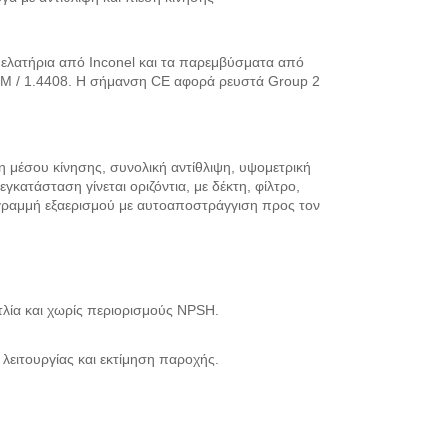
α ελατήρια από Inconel και τα παρεμβύσματα από
F8M / 1.4408. Η σήμανση CE αφορά ρευστά Group 2
 μέσου κίνησης, συνολική αντίθλιψη, υψομετρική
ατάσταση γίνεται οριζόντια, με δέκτη, φίλτρο,
γραμμή εξαερισμού με αυτοαποστράγγιση προς τον
λία και χωρίς περιορισμούς NPSH.
ο λειτουργίας και εκτίμηση παροχής.