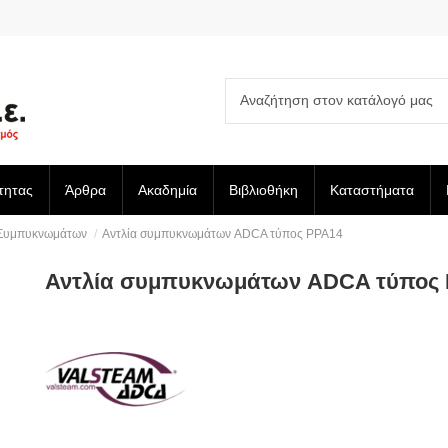
τητας
Άρθρα
Ακαδημία
Βιβλιοθήκη
Καταστήματα
 Συμπυκνωμάτων
Αντλία συμπυκνωμάτων ADCA τύπος PPA14
Αντλία συμπυκνωμάτων ADCA τύπος