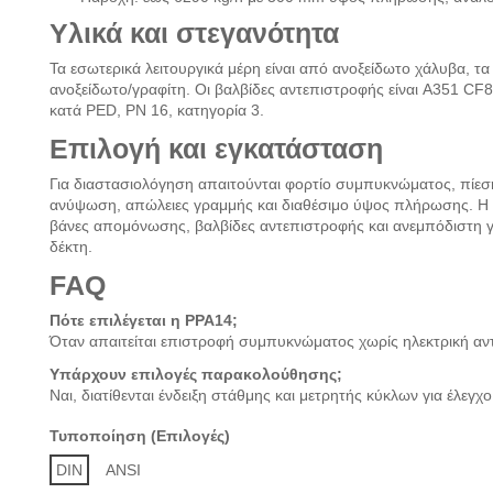
Υλικά και στεγανότητα
Τα εσωτερικά λειτουργικά μέρη είναι από ανοξείδωτο χάλυβα, τ
ανοξείδωτο/γραφίτη. Οι βαλβίδες αντεπιστροφής είναι A351 C
κατά PED, PN 16, κατηγορία 3.
Επιλογή και εγκατάσταση
Για διαστασιολόγηση απαιτούνται φορτίο συμπυκνώματος, πίεση
ανύψωση, απώλειες γραμμής και διαθέσιμο ύψος πλήρωσης. Η εγκ
βάνες απομόνωσης, βαλβίδες αντεπιστροφής και ανεμπόδιστη 
δέκτη.
FAQ
Πότε επιλέγεται η PPA14;
Όταν απαιτείται επιστροφή συμπυκνώματος χωρίς ηλεκτρική αντ
Υπάρχουν επιλογές παρακολούθησης;
Ναι, διατίθενται ένδειξη στάθμης και μετρητής κύκλων για έλεγχ
Τυποποίηση (Επιλογές)
DIN
ANSI