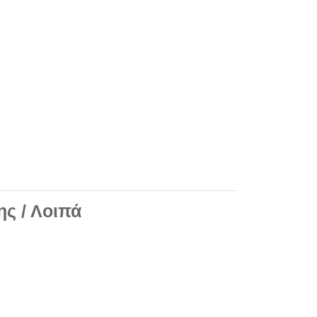
ης / Λοιπά