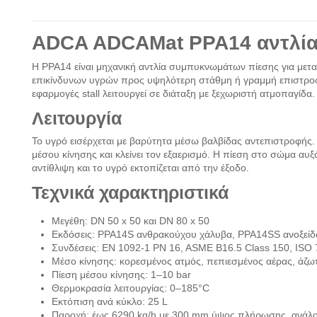
ADCA ADCAMat PPA14 αντλί
Η PPA14 είναι μηχανική αντλία συμπυκνωμάτων πίεσης για μετ
επικίνδυνων υγρών προς υψηλότερη στάθμη ή γραμμή επιστροφής
εφαρμογές stall λειτουργεί σε διάταξη με ξεχωριστή ατμοπαγίδα.
Λειτουργία
Το υγρό εισέρχεται με βαρύτητα μέσω βαλβίδας αντεπιστροφής.
μέσου κίνησης και κλείνει τον εξαερισμό. Η πίεση στο σώμα αυξά
αντίθλιψη και το υγρό εκτοπίζεται από την έξοδο.
Τεχνικά χαρακτηριστικά
Μεγέθη: DN 50 x 50 και DN 80 x 50
Εκδόσεις: PPA14S ανθρακούχου χάλυβα, PPA14SS ανοξεί
Συνδέσεις: EN 1092-1 PN 16, ASME B16.5 Class 150, ISO 
Μέσο κίνησης: κορεσμένος ατμός, πεπιεσμένος αέρας, άζωτ
Πίεση μέσου κίνησης: 1–10 bar
Θερμοκρασία λειτουργίας: 0–185°C
Εκτόπιση ανά κύκλο: 25 L
Παροχή: έως 6290 kg/h με 300 mm ύψος πλήρωσης, ανάλογα