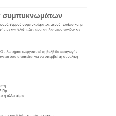
α συμπυκνωμάτων
αφορά θερμού συμπυκνώματος ατμού, ελαίων και μη
 με αντίθλιψη. Δεν είναι αντλία-ατμοπαγίδα· σε
 Ο πλωτήρας ενεργοποιεί τη βαλβίδα εισαγωγής
νεται όσο απαιτείται για να υπερβεί τη συνολική
δωτη
7 Rp
ο ή άλλα αέρια
 με αντίθλιψη και πίεση κίνησης