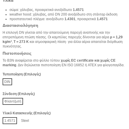
Υλικά
σώμα: χάλυβας, προαιρετικά ανοξείδωτο
1.4571
weather hood: χάλυβας, από DN 200 ανοξείδωτο στη στάνταρ έκδοση
προστατευτικό πλέγμα: ανοξείδωτο
1.4301
, προαιρετικά
1.4571
Διαστασιολόγηση
Η επιλογή DN γίνεται από την απαιτούμενη παροχή αναπνοής και την
επιτρεπόμενη πτώση πίεσης. Οι καμπύλες παροχής δίνονται για αέρα
ρ = 1,29
kg/m³
,
T = 273 K
και ατμοσφαιρική πίεση· για άλλα αέρια απαιτείται διόρθωση
πυκνότητας.
Πιστοποιήσεις
Το B3N αναφέρεται στο φύλλο τύπου
χωρίς EC certificate και χωρίς CE
marking
. Δεν δηλώνεται πιστοποίηση EN ISO 16852 ή ATEX για φλογοπαγίδα.
Τυποποίηση (Επιλογές)
DIN
Σύνδεση (Επιλογές)
Φλαντζωτή
Υλικό Κατασκευής (Επιλογές)
1.4571
Steel