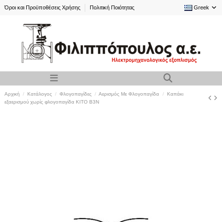
Όροι και Προϋποθέσεις Χρήσης
Πολιτική Ποιότητας
Greek
Αρχική
Κατάλογος
Φλογοπαγίδες
Αερισμός Με Φλογοπαγίδα
Καπάκι
εξαερισμού χωρίς φλογοπαγίδα KITO B3N