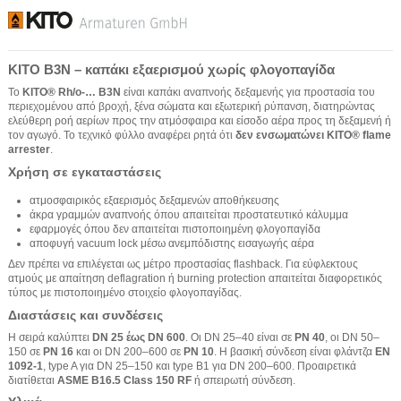
KITO B3N – καπάκι εξαερισμού χωρίς φλογοπαγίδα
Το
KITO® Rh/o-… B3N
είναι καπάκι αναπνοής δεξαμενής για προστασία του
περιεχομένου από βροχή, ξένα σώματα και εξωτερική ρύπανση, διατηρώντας
ελεύθερη ροή αερίων προς την ατμόσφαιρα και είσοδο αέρα προς τη δεξαμενή ή
τον αγωγό. Το τεχνικό φύλλο αναφέρει ρητά ότι
δεν ενσωματώνει KITO® flame
arrester
.
Χρήση σε εγκαταστάσεις
ατμοσφαιρικός εξαερισμός δεξαμενών αποθήκευσης
άκρα γραμμών αναπνοής όπου απαιτείται προστατευτικό κάλυμμα
εφαρμογές όπου δεν απαιτείται πιστοποιημένη φλογοπαγίδα
αποφυγή vacuum lock μέσω ανεμπόδιστης εισαγωγής αέρα
Δεν πρέπει να επιλέγεται ως μέτρο προστασίας flashback. Για εύφλεκτους
ατμούς με απαίτηση deflagration ή burning protection απαιτείται διαφορετικός
τύπος με πιστοποιημένο στοιχείο φλογοπαγίδας.
Διαστάσεις και συνδέσεις
Η σειρά καλύπτει
DN 25 έως DN 600
. Οι DN 25–40 είναι σε
PN 40
, οι DN 50–
150 σε
PN 16
και οι DN 200–600 σε
PN 10
. Η βασική σύνδεση είναι φλάντζα
EN
1092-1
, type A για DN 25–150 και type B1 για DN 200–600. Προαιρετικά
διατίθεται
ASME B16.5 Class 150 RF
ή σπειρωτή σύνδεση.