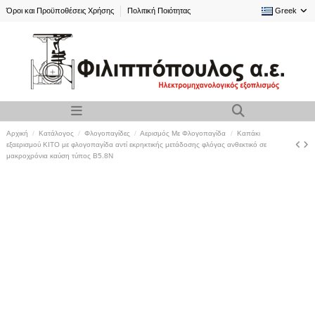
Όροι και Προϋποθέσεις Χρήσης
Πολιτική Ποιότητας
Greek
Αρχική
Κατάλογος
Φλογοπαγίδες
Αερισμός Με Φλογοπαγίδα
Καπάκι
εξαερισμού KITO με φλογοπαγίδα αντί εκρηκτικής μετάδοσης φλόγας ανθεκτικό σε
μακροχρόνια καύση τύπος B5.8N