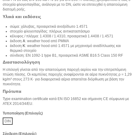
στοιχεία φλογοπαγίδας, ανάλογα με το DN, ώστε να επιτευχθεί η απαιτούμενη
διατομή ροής.
Υλικά και εκδόσεις
σώμα: χάλυβας, προαιρετικά ανοξείδωτο 1.4571
στοιχείο φλογοπαγίδας: πλήρως αντικαταστάσιμο
κέλυφος / πλέγμα: 1.4308 / 1.4310, προαιρετικά 1.4408 / 1.4571
έκδοση
A
: weather hood από PMMA
έκδοση
K
: weather hood από 1.4571 με μηχανισμό αναδίπλωσης και
θερμικό στοιχείο
σύνδεση: EN 1092-1 type B1, προαιρετικά ASME B16.5 Class 150 RF
Διαστασιολόγηση
Η επιλογή γίνεται από την απαιτούμενη παροχή αερίου και την επιτρεπόμενη
πτώση πίεσης. Οι καμπύλες παροχής αναφέρονται σε αέρα πυκνότητας ρ = 1,29
kg/m³ στους 273 K· για διαφορετικά αέρια απαιτείται διόρθωση με βάση την
πυκνότητα.
Πρότυπα
Type examination certificate κατά EN ISO 16852 και σήμανση CE σύμφωνα με
ATEX 2014/34/EU.
Τυποποίηση (Επιλογές)
DIN
Σύνδεση (Επιλογές)