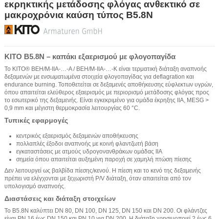
εκρηκτικής μετάδοσης φλόγας ανθεκτικό σε
μακροχρόνια καύση τύπος B5.8N
KITO B5.8N – καπάκι εξαερισμού με φλογοπαγίδα
Το KITO® BEH/M-IIA-…-A / BEH/M-IIA-…-K είναι τερματική διάταξη αναπνοής
δεξαμενών με ενσωματωμένα στοιχεία φλογοπαγίδας για deflagration και
endurance burning. Τοποθετείται σε δεξαμενές αποθήκευσης εύφλεκτων υγρών,
όπου απαιτείται ελεύθερος εξαερισμός με περιορισμό μετάδοσης φλόγας προς
το εσωτερικό της δεξαμενής. Είναι εγκεκριμένο για ομάδα έκρηξης IIA, MESG >
0,9 mm και μέγιστη θερμοκρασία λειτουργίας 60 °C.
Τυπικές εφαρμογές
κεντρικός εξαερισμός δεξαμενών αποθήκευσης
πολλαπλές έξοδοι αναπνοής με κοινή φλαντζωτή βάση
εγκαταστάσεις με ατμούς υδρογονανθράκων ομάδας IIA
σημεία όπου απαιτείται αυξημένη παροχή σε χαμηλή πτώση πίεσης
Δεν λειτουργεί ως βαλβίδα πίεσης/κενού. Η πίεση και το κενό της δεξαμενής
πρέπει να ελέγχονται με ξεχωριστή P/V διάταξη, όταν απαιτείται από τον
υπολογισμό αναπνοής.
Διαστάσεις και διάταξη στοιχείων
Το B5.8N καλύπτει DN 80, DN 100, DN 125, DN 150 και DN 200. Οι φλάντζες
είναι PN 16 έως DN 150 και PN 10 για DN 200. Η διάταξη χρησιμοποιεί 2 έως 6