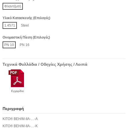
Φλαντζωτή
Υλικό Κατασκευής (Επιλογές)
1.4571
Steel
Ονομαστική Πίεση (Επιλογές)
PN 10
PN 16
Τεχνικά Φυλλάδια / Οδηγίες Χρήσης / Λοιπά
Εγχειρίδιο
Περιγραφή
KITO® BEH/M-IIA-…-A
KITO® BEH/M-IIA-…-K