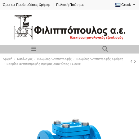
Όροι και Προϋποθέσεις Χρήσης
Πολιτική Ποιότητας
Greek
Αρχική
Κατάλογος
Βαλβίδες Αντεπιστροφής
Βαλβίδες Αντεπιστροφής Σφαίρας
Βαλβίδα αντεπιστροφής σφαίρας Zubi τύπος T115AR