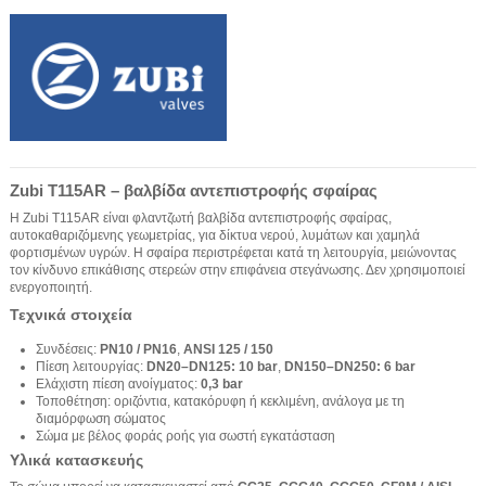
Zubi T115AR – βαλβίδα αντεπιστροφής σφαίρας
Η Zubi T115AR είναι φλαντζωτή βαλβίδα αντεπιστροφής σφαίρας,
αυτοκαθαριζόμενης γεωμετρίας, για δίκτυα νερού, λυμάτων και χαμηλά
φορτισμένων υγρών. Η σφαίρα περιστρέφεται κατά τη λειτουργία, μειώνοντας
τον κίνδυνο επικάθισης στερεών στην επιφάνεια στεγάνωσης. Δεν χρησιμοποιεί
ενεργοποιητή.
Τεχνικά στοιχεία
Συνδέσεις:
PN10 / PN16
,
ANSI 125 / 150
Πίεση λειτουργίας:
DN20–DN125: 10 bar
,
DN150–DN250: 6 bar
Ελάχιστη πίεση ανοίγματος:
0,3 bar
Τοποθέτηση: οριζόντια, κατακόρυφη ή κεκλιμένη, ανάλογα με τη
διαμόρφωση σώματος
Σώμα με βέλος φοράς ροής για σωστή εγκατάσταση
Υλικά κατασκευής