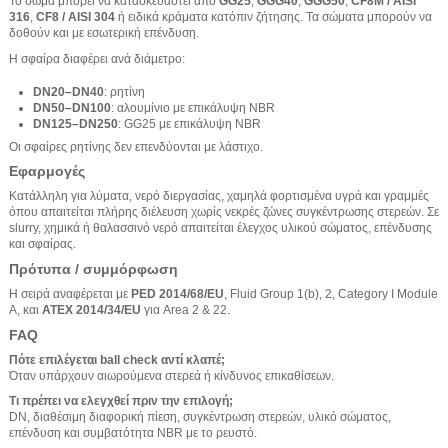
Το σώμα μπορεί να κατασκευαστεί από
GG25
,
GGG40
,
GGG50
,
CF8M / AISI
316
,
CF8 / AISI 304
ή ειδικά κράματα κατόπιν ζήτησης. Τα σώματα μπορούν να
δοθούν και με εσωτερική επένδυση.
Η σφαίρα διαφέρει ανά διάμετρο:
DN20–DN40
: ρητίνη
DN50–DN100
: αλουμίνιο με επικάλυψη NBR
DN125–DN250
: GG25 με επικάλυψη NBR
Οι σφαίρες ρητίνης δεν επενδύονται με λάστιχο.
Εφαρμογές
Κατάλληλη για λύματα, νερό διεργασίας, χαμηλά φορτισμένα υγρά και γραμμές
όπου απαιτείται πλήρης διέλευση χωρίς νεκρές ζώνες συγκέντρωσης στερεών. Σε
slurry, χημικά ή θαλασσινό νερό απαιτείται έλεγχος υλικού σώματος, επένδυσης
και σφαίρας.
Πρότυπα / συμμόρφωση
Η σειρά αναφέρεται με
PED 2014/68/EU
, Fluid Group 1(b), 2, Category I Module
A, και
ATEX 2014/34/EU
για Area 2 & 22.
FAQ
Πότε επιλέγεται ball check αντί κλαπέ;
Όταν υπάρχουν αιωρούμενα στερεά ή κίνδυνος επικαθίσεων.
Τι πρέπει να ελεγχθεί πριν την επιλογή;
DN, διαθέσιμη διαφορική πίεση, συγκέντρωση στερεών, υλικό σώματος,
επένδυση και συμβατότητα NBR με το ρευστό.