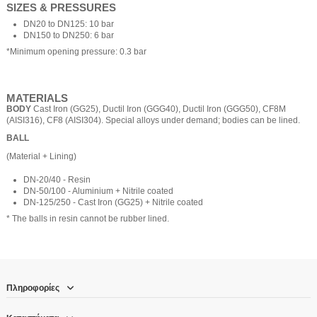
SIZES & PRESSURES
DN20 to DN125: 10 bar
DN150 to DN250: 6 bar
*Minimum opening pressure: 0.3 bar
MATERIALS
BODY
Cast Iron (GG25), Ductil Iron (GGG40), Ductil Iron (GGG50), CF8M
(AISI316), CF8 (AISI304). Special alloys under demand; bodies can be lined.
BALL
(Material + Lining)
DN-20/40 - Resin
DN-50/100 - Aluminium + Nitrile coated
DN-125/250 - Cast Iron (GG25) + Nitrile coated
* The balls in resin cannot be rubber lined.
Πληροφορίες