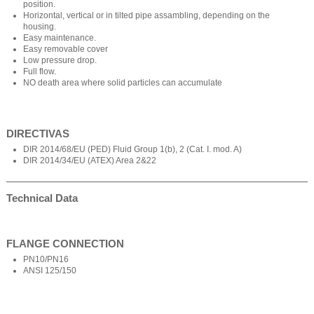
position.
Horizontal, vertical or in tilted pipe assambling, depending on the
housing.
Easy maintenance.
Easy removable cover
Low pressure drop.
Full flow.
NO death area where solid particles can accumulate
DIRECTIVAS
DIR 2014/68/EU (PED) Fluid Group 1(b), 2 (Cat. I. mod. A)
DIR 2014/34/EU (ATEX) Area 2&22
Technical Data
FLANGE CONNECTION
PN10/PN16
ANSI 125/150