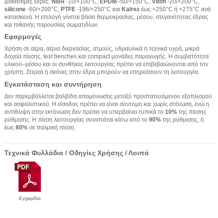
Διαθέσιμες έδρες:
NBR
-10/+100°C,
EPDM
-50/+150°C,
Viton
-20/+200°C,
silicone
-60/+200°C,
PTFE
-196/+250°C και
Kalrez
έως +250°C ή +275°C ανά
κατασκευή. Η επιλογή γίνεται βάσει θερμοκρασίας, μέσου, στεγανότητας έδρας
και πιθανής παρουσίας σωματιδίων.
Εφαρμογές
Χρήση σε αέρα, αέρια διεργασίας, ατμούς, υδραυλικά ή τεχνικά υγρά, μικρά
δοχεία πίεσης, test benches και compact μονάδες παραγωγής. Η συμβατότητα
υλικού–μέσου και οι συνθήκες λειτουργίας πρέπει να επιβεβαιώνονται από τον
χρήστη. Στερεά ή σκόνες στην έδρα μπορούν να επηρεάσουν τη λειτουργία.
Εγκατάσταση και συντήρηση
Δεν παρεμβάλλεται βαλβίδα απομόνωσης μεταξύ προστατευόμενου εξοπλισμού
και ασφαλιστικού. Η είσοδος πρέπει να είναι σύντομη και χωρίς στένωση, ενώ η
αντίθλιψη στην εκτόνωση δεν πρέπει να υπερβαίνει τυπικά το
10%
της πίεσης
ρύθμισης. Η πίεση λειτουργίας συνιστάται κάτω από το
90%
της ρύθμισης, ή
έως
80%
σε παλμική πίεση.
Τεχνικά Φυλλάδια / Οδηγίες Χρήσης / Λοιπά
Εγχειρίδιο