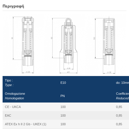
Περιγραφή
Tipo :
E10
do: 10m
Type :
Omologazione
Coefficien
PN
Homologation
Reduced f
CE - UKCA
100
0,85
EAC
100
0,85
ATEX Ex h II 2 Gb - UKEX (1)
100
0,85