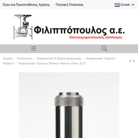
Όροι και Προϋποθέσεις Χρήσης
Πολιτική Ποιότητας
Greek
Αρχική
Κατάλογος
Ασφαλιστικά & Δίσκοι Διαρραγής
Ασφαλιστικά Υψηλών
Πιέσεων
Ασφαλιστικά Υψηλών Πιέσεων Nuova τύπος E10