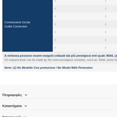
/
/
/
/
/
/
Connessione Uscita
/
/
Outlet Connection
/
/
/
/
/
/
A richiesta possono essere eseguiti collaudi dai più prestigiosi enti quali: INAIL 
On request tests can be made by the most prestigious societies, such as: INAIL (area I
Note:
(1) No Modello Con protezione / No Model With Protection
Πληροφορίες
Καταστήματα