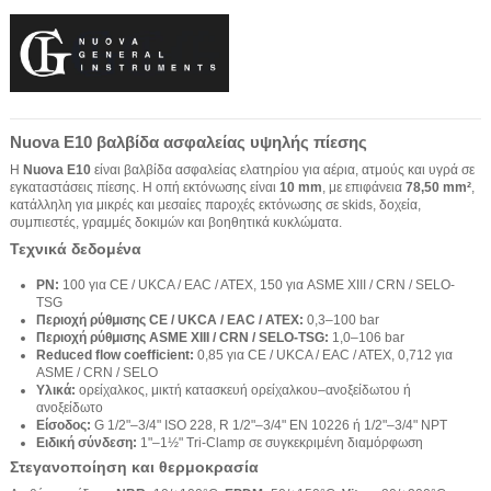
Nuova E10 βαλβίδα ασφαλείας υψηλής πίεσης
Η
Nuova E10
είναι βαλβίδα ασφαλείας ελατηρίου για αέρια, ατμούς και υγρά σε
εγκαταστάσεις πίεσης. Η οπή εκτόνωσης είναι
10 mm
, με επιφάνεια
78,50 mm²
,
κατάλληλη για μικρές και μεσαίες παροχές εκτόνωσης σε skids, δοχεία,
συμπιεστές, γραμμές δοκιμών και βοηθητικά κυκλώματα.
Τεχνικά δεδομένα
PN:
100 για CE / UKCA / EAC / ATEX, 150 για ASME XIII / CRN / SELO-
TSG
Περιοχή ρύθμισης CE / UKCA / EAC / ATEX:
0,3–100 bar
Περιοχή ρύθμισης ASME XIII / CRN / SELO-TSG:
1,0–106 bar
Reduced flow coefficient:
0,85 για CE / UKCA / EAC / ATEX, 0,712 για
ASME / CRN / SELO
Υλικά:
ορείχαλκος, μικτή κατασκευή ορείχαλκου–ανοξείδωτου ή
ανοξείδωτο
Είσοδος:
G 1/2"–3/4" ISO 228, R 1/2"–3/4" EN 10226 ή 1/2"–3/4" NPT
Ειδική σύνδεση:
1"–1½" Tri-Clamp σε συγκεκριμένη διαμόρφωση
Στεγανοποίηση και θερμοκρασία