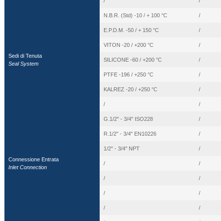
/
/
N.B.R. (Std) -10 / + 100 °C
/
E.P.D.M. -50 / + 150 °C
/
VITON -20 / +200 °C
/
Sedi di Tenuta
SILICONE -60 / +200 °C
/
Seal System
PTFE -196 / +250 °C
/
KALREZ -20 / +250 °C
/
/
/
G.1/2" - 3/4" ISO228
/
R.1/2" - 3/4" EN10226
/
1/2" - 3/4" NPT
/
Connessione Entrata
/
/
Inlet Connection
/
/
/
/
/
/