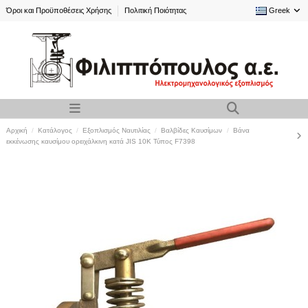
Όροι και Προϋποθέσεις Χρήσης
Πολιτική Ποιότητας
Greek
Αρχική
Κατάλογος
Εξοπλισμός Ναυτιλίας
Βαλβίδες Καυσίμων
Βάνα
εκκένωσης καυσίμου ορειχάλκινη κατά JIS 10K Τύπος F7398