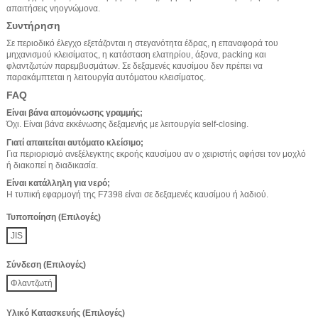
απαιτήσεις νηογνώμονα.
Συντήρηση
Σε περιοδικό έλεγχο εξετάζονται η στεγανότητα έδρας, η επαναφορά του
μηχανισμού κλεισίματος, η κατάσταση ελατηρίου, άξονα, packing και
φλαντζωτών παρεμβυσμάτων. Σε δεξαμενές καυσίμου δεν πρέπει να
παρακάμπτεται η λειτουργία αυτόματου κλεισίματος.
FAQ
Είναι βάνα απομόνωσης γραμμής;
Όχι. Είναι βάνα εκκένωσης δεξαμενής με λειτουργία self-closing.
Γιατί απαιτείται αυτόματο κλείσιμο;
Για περιορισμό ανεξέλεγκτης εκροής καυσίμου αν ο χειριστής αφήσει τον μοχλό
ή διακοπεί η διαδικασία.
Είναι κατάλληλη για νερό;
Η τυπική εφαρμογή της F7398 είναι σε δεξαμενές καυσίμου ή λαδιού.
Τυποποίηση (Επιλογές)
JIS
Σύνδεση (Επιλογές)
Φλαντζωτή
Υλικό Κατασκευής (Επιλογές)