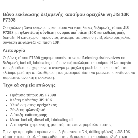
Βάνα εκκένωσης δεξαμενής καυσίμου ορειχάλκινη JIS 10K
F7398
Ορειχάλκινη βάνα εκκένωσης καυσίμου για ναυτιλιακές δεξαμενές, τύπου
JIS
F7398
, με
φλαντζωτή σύνδεση
,
ονομαστική πίεση 10K
και
ευθείας ροής
διάταξη. Η καταχώριση προϊόντος αναφέρει τυποποίηση JIS, υλικό ορείχαλκο,
σύνδεση με φλάντζα και πίεση 10K.
Λειτουργία
Οι βάνες τύπου
F7398
χρησιμοποιούνται ως
self-closing drain valves
σε
δεξαμενές fuel oil, lubricating oil ή συναφή κυκλώματα καυσίμου. Η λειτουργία
τους βασίζεται σε χειροκίνητο άνοιγμα με μοχλό ή push button και αυτόματο
κλείσιμο μετά την απελευθέρωση του χειρισμού, ώστε να μειώνεται ο κίνδυνος να
παραμείνει ανοικτή η εκκένωση.
Τεχνικά σημεία επιλογής
Πρότυπο τύπου:
JIS F7398
Κλάση φλάντζας:
JIS 10K
Υλικό σώματος:
ορείχαλκος
Σύνδεση:
φλαντζωτή
Διάταξη:
ευθείας ροής
Μέσα: fuel oil, diesel oil, lubricating oil
Λειτουργία: χειροκίνητη, με αυτόματη επαναφορά κλεισίματος
Πριν την προμήθεια πρέπει να επιβεβαιώνονται DN, drilling φλάντζας JIS 10K,
τύπος χειρισμού, υλικό παρεμβύσματος, θερμοκρασία καυσίμου, ιξώδες και