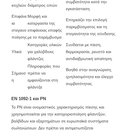
συμβατότητα κατά την
κοχλιών
διάμετρος οπών
εγκατάσταση.
Επιφάνε
Μορφή και
Επηρεάζει την επιλογή
ια
κατεργασία της
παρεμβύσματος και τη
στεγανο
επιφάνειας επαφής
στεγανότητα της σύνδεσης.
ποίησης
με το παρέμβυσμα
Κατηγορίες υλικών
Συνδέεται με πίεση,
Υλικά
για χαλύβδινες
θερμοκρασία, ρευστό και
φλάντζες
αντιδιαβρωτική απαίτηση.
Πληροφορίες που
Βοηθά στην αναγνώριση,
Σήμανσ
πρέπει να
ιχνηλασιμότητα και έλεγχο
η
εμφανίζονται στη
συμβατότητας.
φλάντζα
EN 1092-1 και PN
Το PN είναι ονομαστικός χαρακτηρισμός πίεσης και
χρησιμοποιείται για την κατηγοριοποίηση φλαντζών,
βαλβίδων και εξαρτημάτων σε ευρωπαϊκά συστήματα
σωληνώσεων. Δεν πρέπει να αντιμετωπίζεται