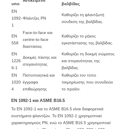
Αντικείμενο
υπο
βαλβίδας
EN
Καθορίζει τη φλαντζωτή
1092-
Φλάντζες PN
σύνδεση της βαλβίδας.
1
Face-to-face και
EN
Καθορίζει το μήκος
centre-to-face
558
εγκατάστασης της βαλβίδας.
διαστάσεις
EN
Καθορίζει τη δοκιμή σώματος
Δοκιμές πίεσης και
1226
και στεγανότητας της
στεγανότητας
6-1
βαλβίδας.
EN
Πιστοποιητικά και
Καθορίζει τον τύπο
1020
έγγραφα
τεκμηρίωσης που συνοδεύει
4
επιθεώρησης
το προϊόν.
EN 1092-1 και ASME B16.5
Το EN 1092-1 και το ASME B16.5 είναι διαφορετικά
συστήματα φλαντζών. Το EN 1092-1 χρησιμοποιεί
χαρακτηρισμούς PN, ενώ το ASME B16.5 χρησιμοποιεί