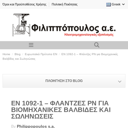
Όροι και Προϋποθέσεις Χρήσης
Πολιτική Ποιότητας
Greek
Home
Blog
Ευρωπαϊκά Πρότυπα EN
EN 1092-1 – Φλάντζες PN για Βιομηχανικές
Βαλβίδες και Σωληνώσεις
ΠΛΟΉΓΗΣΗ ΣΤΟ BLOG
EN 1092-1 – ΦΛΆΝΤΖΕΣ PN ΓΙΑ
ΒΙΟΜΗΧΑΝΙΚΈΣ ΒΑΛΒΊΔΕΣ ΚΑΙ
ΣΩΛΗΝΏΣΕΙΣ
By
Philippopoulos s.a.