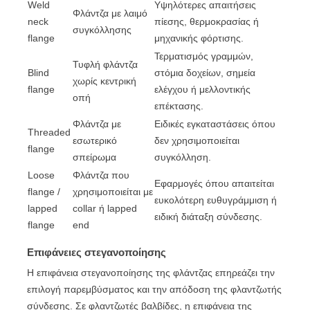
Weld
Υψηλότερες απαιτήσεις
Φλάντζα με λαιμό
neck
πίεσης, θερμοκρασίας ή
συγκόλλησης
flange
μηχανικής φόρτισης.
Τερματισμός γραμμών,
Τυφλή φλάντζα
Blind
στόμια δοχείων, σημεία
χωρίς κεντρική
flange
ελέγχου ή μελλοντικής
οπή
επέκτασης.
Φλάντζα με
Ειδικές εγκαταστάσεις όπου
Threaded
εσωτερικό
δεν χρησιμοποιείται
flange
σπείρωμα
συγκόλληση.
Loose
Φλάντζα που
Εφαρμογές όπου απαιτείται
flange /
χρησιμοποιείται με
ευκολότερη ευθυγράμμιση ή
lapped
collar ή lapped
ειδική διάταξη σύνδεσης.
flange
end
Επιφάνειες στεγανοποίησης
Η επιφάνεια στεγανοποίησης της φλάντζας επηρεάζει την
επιλογή παρεμβύσματος και την απόδοση της φλαντζωτής
σύνδεσης. Σε φλαντζωτές βαλβίδες, η επιφάνεια της