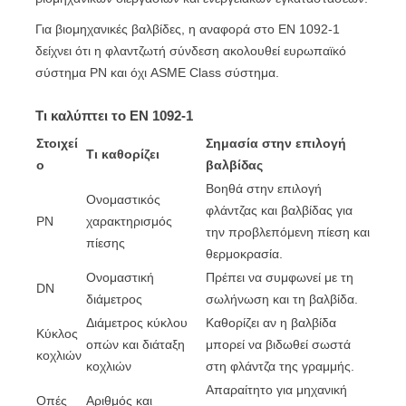
Για βιομηχανικές βαλβίδες, η αναφορά στο EN 1092-1
δείχνει ότι η φλαντζωτή σύνδεση ακολουθεί ευρωπαϊκό
σύστημα PN και όχι ASME Class σύστημα.
Τι καλύπτει το EN 1092-1
Στοιχεί
Σημασία στην επιλογή
Τι καθορίζει
ο
βαλβίδας
Βοηθά στην επιλογή
Ονομαστικός
φλάντζας και βαλβίδας για
PN
χαρακτηρισμός
την προβλεπόμενη πίεση και
πίεσης
θερμοκρασία.
Ονομαστική
Πρέπει να συμφωνεί με τη
DN
διάμετρος
σωλήνωση και τη βαλβίδα.
Διάμετρος κύκλου
Καθορίζει αν η βαλβίδα
Κύκλος
οπών και διάταξη
μπορεί να βιδωθεί σωστά
κοχλιών
κοχλιών
στη φλάντζα της γραμμής.
Απαραίτητο για μηχανική
Οπές
Αριθμός και