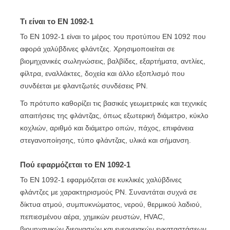
Σχετικές κατηγορίες εξοπλισμού
Συχνές ερωτήσεις για το EN 1092-1
Τι είναι το EN 1092-1
Τι είναι το EN 1092-1;
Το EN 1092-1 είναι το μέρος του προτύπου EN 1092 που
Το EN 1092-1 αφορά μόνο βαλβίδες;
αφορά χαλύβδινες φλάντζες. Χρησιμοποιείται σε
Τι σημαίνει PN σε μια φλάντζα;
βιομηχανικές σωληνώσεις, βαλβίδες, εξαρτήματα, αντλίες,
Είναι συμβατή μια φλάντζα EN 1092-1 με ASME
φίλτρα, εναλλάκτες, δοχεία και άλλο εξοπλισμό που
Class φλάντζα;
συνδέεται με φλαντζωτές συνδέσεις PN.
Το EN 1092-1 καθορίζει το μήκος της βαλβίδας;
Το πρότυπο καθορίζει τις βασικές γεωμετρικές και τεχνικές
απαιτήσεις της φλάντζας, όπως εξωτερική διάμετρο, κύκλο
κοχλιών, αριθμό και διάμετρο οπών, πάχος, επιφάνεια
στεγανοποίησης, τύπο φλάντζας, υλικά και σήμανση.
Πού εφαρμόζεται το EN 1092-1
Το EN 1092-1 εφαρμόζεται σε κυκλικές χαλύβδινες
φλάντζες με χαρακτηρισμούς PN. Συναντάται συχνά σε
δίκτυα ατμού, συμπυκνώματος, νερού, θερμικού λαδιού,
πεπιεσμένου αέρα, χημικών ρευστών, HVAC,
βιομηχανικών διεργασιών και ενεργειακών εγκαταστάσεων.