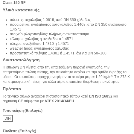
Class 150 RF
.
Υλικά κατασκευής
σώμα: χυτοχάλυβας 1.0619, από DN 350 χάλυβας
προαιρετικά: ανοξείδωτος χυτοχάλυβας 1.4408, από DN 350 ανοξείδωτο
1.4571
στοιχείο φλογοπαγίδας: πλήρως αντικαταστάσιμο
κέλυφος: χάλυβας ή ανοξείδωτο 1.4571
πλέγμα: ανοξείδωτο 1.4310 ή 1.4571
weather hood: ανοξείδωτος χάλυβας
προστατευτικό πλέγμα: 1.4301 ή 1.4571, όχι για DN 50–100
Διαστασιολόγηση
Η επιλογή DN γίνεται από την απαιτούμενη παροχή αναπνοής, την
επιτρεπόμενη πτώση πίεσης, την πυκνότητα αερίου και την ομάδα έκρηξης του
μέσου. Οι καμπύλες παροχής αναφέρονται σε αέρα με ρ = 1,29 kg/m³, T = 273 K
και ατμοσφαιρική πίεση· για άλλα αέρια απαιτείται διόρθωση πυκνότητας.
Πρότυπα
Το τεχνικό φύλλο αναφέρει πιστοποιητικό τύπου κατά
EN ISO 16852
και
σήμανση
CE
σύμφωνα με
ATEX 2014/34/EU
.
Τυποποίηση (Επιλογές)
DIN
Σύνδεση (Επιλογές)