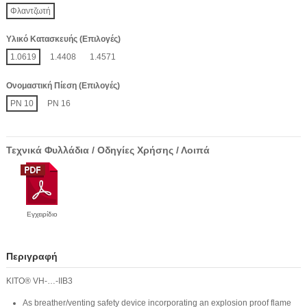
Φλαντζωτή
Υλικό Κατασκευής (Επιλογές)
1.0619
1.4408
1.4571
Ονομαστική Πίεση (Επιλογές)
PN 10
PN 16
Τεχνικά Φυλλάδια / Οδηγίες Χρήσης / Λοιπά
Εγχειρίδιο
Περιγραφή
KITO® VH-…-IIB3
As breather/venting safety device incorporating an explosion proof flame