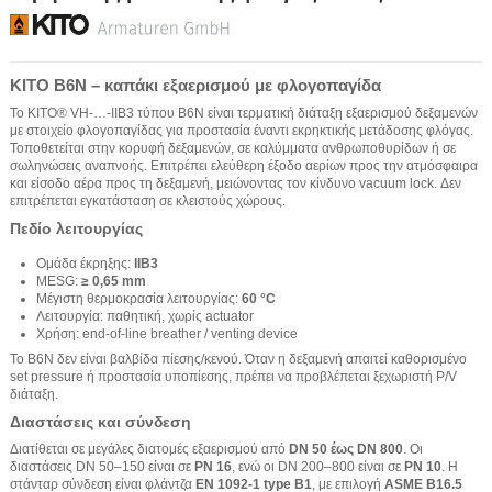
KITO B6N – καπάκι εξαερισμού με φλογοπαγίδα
Το KITO® VH-…-IIB3 τύπου B6N είναι τερματική διάταξη εξαερισμού δεξαμενών
με στοιχείο φλογοπαγίδας για προστασία έναντι εκρηκτικής μετάδοσης φλόγας.
Τοποθετείται στην κορυφή δεξαμενών, σε καλύμματα ανθρωποθυρίδων ή σε
σωληνώσεις αναπνοής. Επιτρέπει ελεύθερη έξοδο αερίων προς την ατμόσφαιρα
και είσοδο αέρα προς τη δεξαμενή, μειώνοντας τον κίνδυνο vacuum lock. Δεν
επιτρέπεται εγκατάσταση σε κλειστούς χώρους.
Πεδίο λειτουργίας
Ομάδα έκρηξης:
IIB3
MESG:
≥ 0,65 mm
Μέγιστη θερμοκρασία λειτουργίας:
60 °C
Λειτουργία: παθητική, χωρίς actuator
Χρήση: end-of-line breather / venting device
Το B6N δεν είναι βαλβίδα πίεσης/κενού. Όταν η δεξαμενή απαιτεί καθορισμένο
set pressure ή προστασία υποπίεσης, πρέπει να προβλέπεται ξεχωριστή P/V
διάταξη.
Διαστάσεις και σύνδεση
Διατίθεται σε μεγάλες διατομές εξαερισμού από
DN 50 έως DN 800
. Οι
διαστάσεις DN 50–150 είναι σε
PN 16
, ενώ οι DN 200–800 είναι σε
PN 10
. Η
στάνταρ σύνδεση είναι φλάντζα
EN 1092-1 type B1
, με επιλογή
ASME B16.5