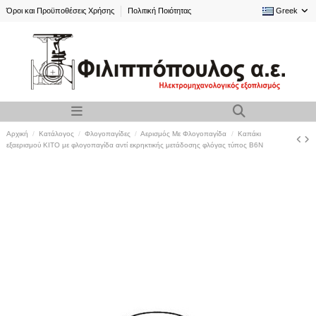
Όροι και Προϋποθέσεις Χρήσης
Πολιτική Ποιότητας
Greek
Αρχική
Κατάλογος
Φλογοπαγίδες
Αερισμός Με Φλογοπαγίδα
Καπάκι
εξαερισμού KITO με φλογοπαγίδα αντί εκρηκτικής μετάδοσης φλόγας τύπος B6N