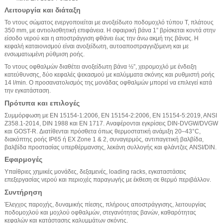
Λειτουργία και διάταξη
Το ντους σώματος ενεργοποιείται με ανοξείδωτο ποδομοχλό τύπου Τ, πλάτους
350 mm, με αντιολισθητική επιφάνεια. Η σφαιρική βάνα 1” βρίσκεται κοντά στην
είσοδο νερού και η αποστράγγιση φθάνει έως την άνω ακμή της βάνας. Η
κεφαλή καταιονισμού είναι ανοξείδωτη, αυτοαποστραγγιζόμενη και με
ενσωματωμένη ρύθμιση ροής.
Το ντους οφθαλμών διαθέτει ανοξείδωτη βάνα ½”, χειρομοχλό με ένδειξη
κατεύθυνσης, δύο κεφαλές ψεκασμού με καλύμματα σκόνης και ρυθμιστή ροής
14 l/min. Ο προσανατολισμός της μονάδας οφθαλμών μπορεί να επιλεγεί κατά
την εγκατάσταση.
Πρότυπα και επιλογές
Συμμόρφωση με EN 15154-1:2006, EN 15154-2:2006, EN 15154-5:2019, ANSI
Z358.1-2014, DIN 1988 και EN 1717. Αναφέρονται εγκρίσεις DIN-DVGW/DVGW
και GOST-R. Διατίθενται πρόσθετα όπως θερμοστατική ανάμιξη 20–43°C,
διακόπτης ροής IP65 ή EX Zone 1 & 2, συναγερμός, αντιπαγετική βαλβίδα,
βαλβίδα προστασίας υπερθέρμανσης, λεκάνη συλλογής και φλάντζες ANSI/DIN.
Εφαρμογές
Υπαίθριες χημικές μονάδες, δεξαμενές, loading racks, εγκαταστάσεις
επεξεργασίας νερού και περιοχές παραγωγής με έκθεση σε θερμό περιβάλλον.
Συντήρηση
Έλεγχος παροχής, δυναμικής πίεσης, πλήρους αποστράγγισης, λειτουργίας
ποδομοχλού και μοχλού οφθαλμών, στεγανότητας βανών, καθαρότητας
κεφαλών και κατάστασης καλυμμάτων σκόνης.