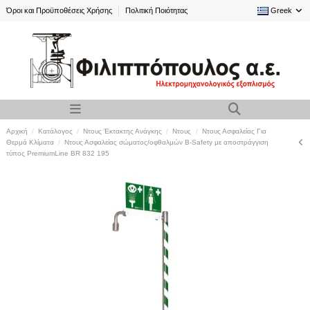
Όροι και Προϋποθέσεις Χρήσης
Πολιτική Ποιότητας
Greek
Αρχική
Κατάλογος
Ντους Έκτακτης Ανάγκης
Ντους
Ντους Ασφαλείας Για
Θερμά Κλίματα
Ντους Ασφαλείας σώματος/οφθαλμών B-Safety με αποστράγγιση
τύπος PremiumLine BR 832 195