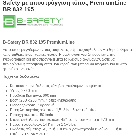
Safety με αποστράγγιση τύπος PremiumLine
BR 832 195
B-Safety BR 832 195 PremiumLine
Αυτοαποστραγγιζόμενο ντους ασφαλείας σώματος/οφθαλμών για θερμά κλίματα
και υπαίθριες βιομηχανικές θέσεις. Η σωλήνωση γεμίζει μόνο κατά την
ενεργοποίηση και αποστραγγίζει μετά το κλείσιμο των βανών, ώστε να
περιορίζεται η παραμονή στάσιμου νερού που μπορεί να υπερθερμανθεί από
ηλιακή ακτινοβολία.
Τεχνικά δεδομένα
Κατασκευή: ανοξείδωτος χάλυβας, γυαλισμένη επιφάνεια
Ύψος: 2330 mm
Προβολή βραχίονα: 600 mm
Βάση: 200 x 200 mm, 4 οπές αγκύρωσης
Είσοδος νερού: 1” αρσενική
Πίεση λειτουργίας σώματος: 1,5–3 bar δυναμική πίεση
Παροχή σώματος: 50 l/min
Ντους οφθαλμών: δύο κεφαλές 45°, ύψος τοποθέτησης 970 mm
Παροχή οφθαλμών: 14 l/min σε 1,5–5 bar
Εκδόσεις σώματος: 50, 75 ή 110 l/min για κατηγορία κινδύνου I, II ή III
κατά EN 15154-5:2019