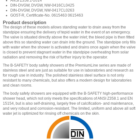
ANSI Z358.1-2014
DIN-DVGW, DVGW, NW-0416CL0425
DIN-DVGW, DVGW, NW-0417CL0263
GOST-R, Certificate-No. 0615463 0615463
Product description
The design of these models allows standing water to drain away from the
standpipe ensuring the delivery of tepid water in the event of an emergency.
The valve is situated directly above the water inlet; the bleed pipe is then fitted
above this so standing water can drain into the ground. The standpipe only fills
with water when the shower is activated and drains once again when the valve
is closed to prevent stagnant water in the standpipe overheating from solar
radiation and removing the risk of further injury to the operator.
The B-SAFETY body safety showers of the PremiumLine series are made of
stainless steel and are just as suitable for use in laboratories and research as
for rough use in industry. The polished stainless steel surface is not only
resistant to many chemicals, but also offers a modern design for laboratories
and clean rooms.
The body safety showers are equipped with the B-SAFETY high-performance
shower head, which not only meets the specifications of ANSI Z358.1 and EN
15154, but is also self-draining, largely free of calcification- and maintenance,
and very robust and corrosion-resistant. The limited, uniform and above all soft
water jet is optimized for rinsing off chemicals on the skin.