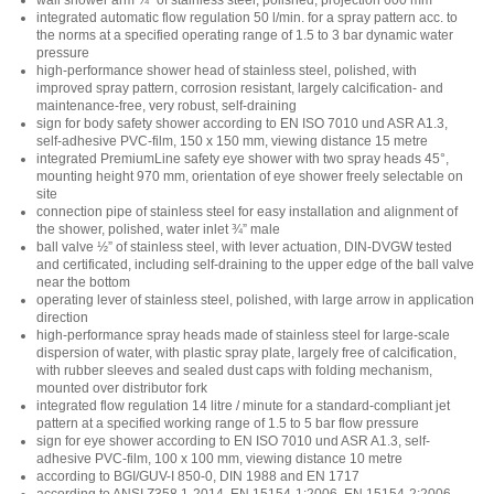
wall shower arm ¾“ of stainless steel, polished, projection 600 mm
integrated automatic flow regulation 50 l/min. for a spray pattern acc. to
the norms at a specified operating range of 1.5 to 3 bar dynamic water
pressure
high-performance shower head of stainless steel, polished, with
improved spray pattern, corrosion resistant, largely calcification- and
maintenance-free, very robust, self-draining
sign for body safety shower according to EN ISO 7010 und ASR A1.3,
self-adhesive PVC-film, 150 x 150 mm, viewing distance 15 metre
integrated PremiumLine safety eye shower with two spray heads 45°,
mounting height 970 mm, orientation of eye shower freely selectable on
site
connection pipe of stainless steel for easy installation and alignment of
the shower, polished, water inlet ¾” male
ball valve ½” of stainless steel, with lever actuation, DIN-DVGW tested
and certificated, including self-draining to the upper edge of the ball valve
near the bottom
operating lever of stainless steel, polished, with large arrow in application
direction
high-performance spray heads made of stainless steel for large-scale
dispersion of water, with plastic spray plate, largely free of calcification,
with rubber sleeves and sealed dust caps with folding mechanism,
mounted over distributor fork
integrated flow regulation 14 litre / minute for a standard-compliant jet
pattern at a specified working range of 1.5 to 5 bar flow pressure
sign for eye shower according to EN ISO 7010 und ASR A1.3, self-
adhesive PVC-film, 100 x 100 mm, viewing distance 10 metre
according to BGI/GUV-I 850-0, DIN 1988 and EN 1717