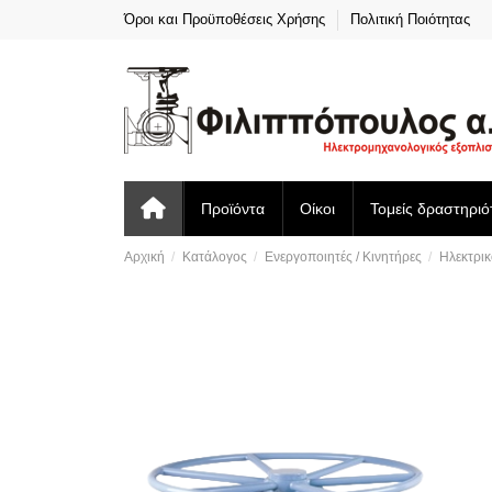
Όροι και Προϋποθέσεις Χρήσης
Πολιτική Ποιότητας
Προϊόντα
Οίκοι
Τομείς δραστηριό
Αρχική
Κατάλογος
Ενεργοποιητές / Κινητήρες
Ηλεκτρικ