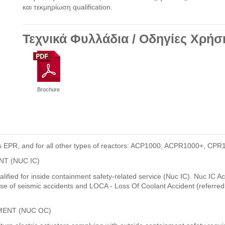
και τεκμηρίωση qualification.
Τεχνικά Φυλλάδια / Οδηγίες Χρήσ
Brochure
h as EPR, and for all other types of reactors: ACP1000, ACPR1000+, C
T (NUC IC)
lified for inside containment safety-related service (Nuc IC). Nuc IC A
ase of seismic accidents and LOCA - Loss Of Coolant Accident (referr
MENT (NUC OC)