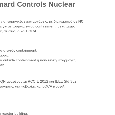
nard Controls Nuclear
 για πυρηνικές εγκαταστάσεις, με διαχωρισμό σε
NC
,
 για λειτουργία εντός containment, με απαίτηση
ας σε σεισμό και
LOCA
.
ργία εντός containment.
μούς.
για outside containment ή non-safety εφαρμογές.
ήση.
 SQN αναφέρονται RCC-E 2012 και IEEE Std 382-
πόνησης, ακτινοβολίας και LOCA προφίλ.
 reactor building,