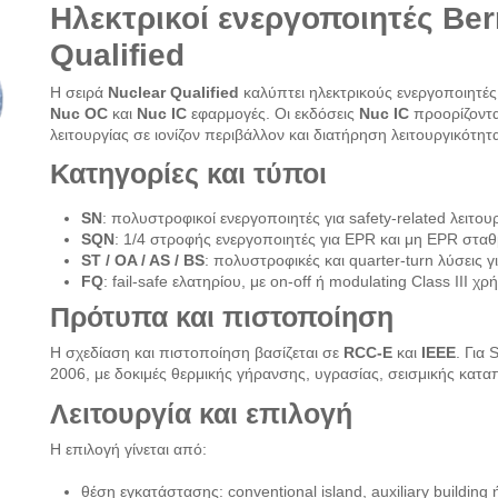
Ηλεκτρικοί ενεργοποιητές Ber
Qualified
Η σειρά
Nuclear Qualified
καλύπτει ηλεκτρικούς ενεργοποιητές
Nuc OC
και
Nuc IC
εφαρμογές. Οι εκδόσεις
Nuc IC
προορίζονται
λειτουργίας σε ιονίζον περιβάλλον και διατήρηση λειτουργικότητ
Κατηγορίες και τύποι
SN
: πολυστροφικοί ενεργοποιητές για safety-related λειτου
SQN
: 1/4 στροφής ενεργοποιητές για EPR και μη EPR σταθ
ST / OA / AS / BS
: πολυστροφικές και quarter-turn λύσεις 
FQ
: fail-safe ελατηρίου, με on-off ή modulating Class III χρ
Πρότυπα και πιστοποίηση
Η σχεδίαση και πιστοποίηση βασίζεται σε
RCC-E
και
IEEE
. Για
2006, με δοκιμές θερμικής γήρανσης, υγρασίας, σεισμικής κατα
Λειτουργία και επιλογή
Η επιλογή γίνεται από:
θέση εγκατάστασης: conventional island, auxiliary building ή