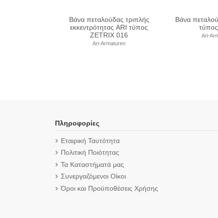
λούδας lug ARI
Βάνα πεταλούδας τριπλής
Βάνα πετα
ς ZIVA G
εκκεντρότητας ARI τύπος
εκκεντρότ
ZETRIX 018
ZET
-Armaturen
Ari-Armaturen
Ari-
Πληροφορίες
Εταιρική Ταυτότητα
Πολιτική Ποιότητας
Τα Καταστήματά μας
Συνεργαζόμενοι Οίκοι
Όροι και Προϋποθέσεις Χρήσης