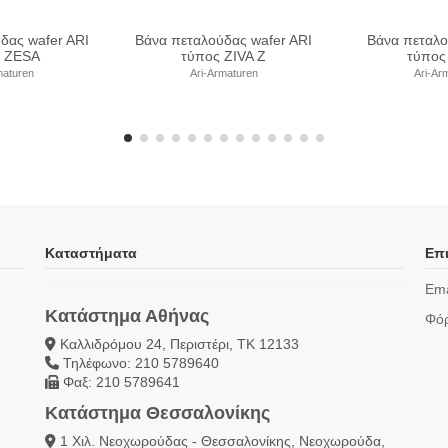
λούδας τριπλής
Βάνα πεταλούδας τριπλής
Βάνα πετα
ητας ARI τύπος
εκκεντρότητας ARI τύπος
εκκεντρότ
RIX 019
ZETRIX 016 κατά ANSI
ZETRIX 0
Armaturen
Ari-Armaturen
Ari-
Καταστήματα
Επι
Ema
Κατάστημα Αθήνας
Φόρ
Καλλιδρόμου 24, Περιστέρι, ΤΚ 12133
Τηλέφωνο: 210 5789640
Φαξ: 210 5789641
Κατάστημα Θεσσαλονίκης
1 Χιλ. Νεοχωρούδας - Θεσσαλονίκης, Νεοχωρούδα,