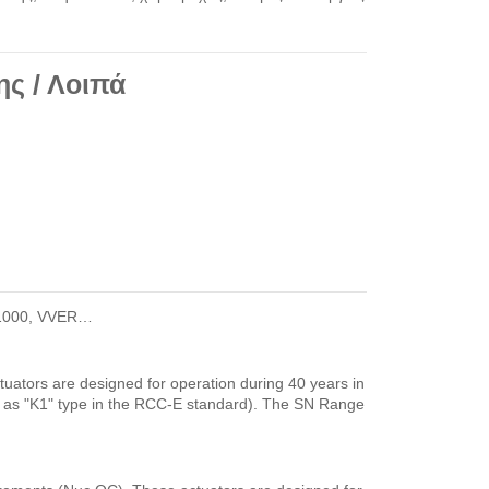
ης / Λοιπά
PR1000, VVER…
ctuators are designed for operation during 40 years in
ed as "K1" type in the RCC-E standard). The SN Range