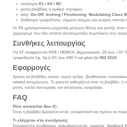
απαίτηση
K1 / K3 / NC
,
ροπή βαλβίδας ή αριθμό στροφών,
duty:
On-Off
,
Inching / Positioning
,
Modulating Class II
διαθέσιμη τροφοδοσία, σήματα ελέγχου και ανάγκη remote 
Οι SN χρησιμοποιούν μηχανική μέτρηση θέσης και ροπής στον
χειροτροχό που δεν απαιτεί αποσύμπλεξη συμπλέκτη στις περισ
Συνθήκες λειτουργίας
Για ST αναφέρονται IP68 / NEMA 6, θερμοκρασία -20 έως +70 °
τροφοδοσία 1φ, 3φ ή DC έως 690 V και φλάντζα
ISO 5210
.
Εφαρμογές
Χρήση σε βαλβίδες ατμού, νερού ψύξης, βοηθητικών πυρηνικών
related απομόνωση. Το ρευστό καθορίζεται από τη βαλβίδα· ο εν
ροπή, κύκλο λειτουργίας και απαιτήσεις ασφαλείας.
FAQ
Πότε απαιτείται Nuc IC;
Όταν η βαλβίδα βρίσκεται εντός containment και πρέπει να παρα
Τι ελέγχεται στη συντήρηση;
Στεγανότητα συνδέσεων, καλωδιοστυπτές, γειώσεις, feedback θέσ