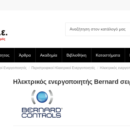
τητας
Άρθρα
Ακαδημία
Βιβλιοθήκη
Καταστήματα
οί Ενεργοποιητές
Περιστροφικοί Ηλεκτρικοί Ενεργοποιητές
Ηλεκτρικός ενεργ
Ηλεκτρικός ενεργοποιητής Bernard 