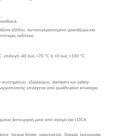
I
,
feedback.
 άξονα εξόδου, αυτοσυγκρατούμενο γρανάζωμα και
σότερες εκδόσεις.
C, επιλογή -40 έως +70 °C ή +0 έως +100 °C,
 συστημάτων, εξαερισμού, dampers και safety-
εργοποιητής επιλέγεται από qualification envelope,
μείνει λειτουργική μετά από σεισμό και LOCA.
ης, torque limiter, χειροτροχός, δοκιμές λειτουργίας