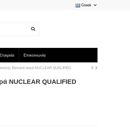
Greek
Εταιρεία
Επικοινωνία
οποιητής Bernard σειρά NUCLEAR QUALIFIED
σειρά NUCLEAR QUALIFIED