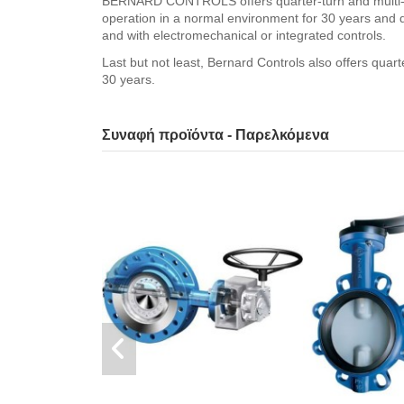
BERNARD CONTROLS offers quarter-turn and multi-tur
operation in a normal environment for 30 years and d
and with electromechanical or integrated controls.
Last but not least, Bernard Controls also offers quart
30 years.
Συναφή προϊόντα - Παρελκόμενα