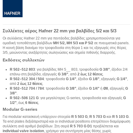
Συλλέκτες αέρος Hafner 22 mm για βαλβίδες 5/2 και 5/3
Οι συλλέκτες Hafner 22 mm για πεντάοδες βαλβίδες χρησιμοποιούνται για
ομαδική τοποθέτηση βαλβίδων
MH 5/2, MH 5/3 και P 5/2
σε πνευματικά panels.
Η κοινή βάση διανέμει την τροφοδοσία στη θύρα 1 και τις εξαγωγές στις θύρες
3/5, μειώνοντας ανεξάρτητες σωληνώσεις και σημεία πιθανής διαρροής.
Εκδόσεις συλλεκτών
R 502–512 803
: για βαλβίδες MH 5__ 803, τροφοδοσία
G 3/8”
, έξοδοι 2/4
επάνω στη βαλβίδα, εξαγωγές
G 3/8”
, από
2 έως 12 θέσεις
.
R 502–512 304 / 504
: τροφοδοσία
G 1/4”
, έξοδοι
G 1/8”
, εξαγωγές
G 1/4”
,
από
2 έως 12 θέσεις
.
R 502–512 704 / 784
: τροφοδοσία
G 3/8”
, έξοδοι
G 1/4”
ή
Ø8
, εξαγωγές
G
3/8”
.
R 502–506 121 G
: για μεγαλύτερες G-series, τροφοδοσία και εξαγωγές
G
1/2”
, έως
6 θέσεις
.
Modular G-series
Για modular κατασκευή υπάρχουν στοιχεία
R 5 503 G
,
R 5 703 G
και
R 5 103 G
.
Τα end plates δεξιά/αριστερά και οι individual positions επιτρέπουν διαμόρφωση
συλλέκτη ανά αριθμό βαλβίδων. Στη σειρά
R 5 703 G D1
προβλέπεται και
individual valve isolation
, χρήσιμο για συντήρηση μίας θέσης χωρίς