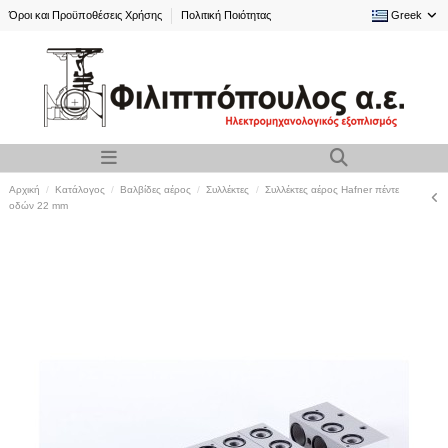
Όροι και Προϋποθέσεις Χρήσης
Πολιτική Ποιότητας
Greek
Αρχική
Κατάλογος
Βαλβίδες αέρος
Συλλέκτες
Συλλέκτες αέρος Hafner πέντε
οδών 22 mm