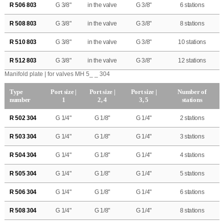
R 506 803
G 3/8"
in the valve
G 3/8"
6 stations
R 508 803
G 3/8"
in the valve
G 3/8"
8 stations
R 510 803
G 3/8"
in the valve
G 3/8"
10 stations
R 512 803
G 3/8"
in the valve
G 3/8"
12 stations
Manifold plate | for valves MH 5_ _ 304
Type
Port size |
Port size |
Port size |
Number of
number
1
2, 4
3, 5
stations
R 502 304
G 1/4"
G 1/8"
G 1/4"
2 stations
R 503 304
G 1/4"
G 1/8"
G 1/4"
3 stations
R 504 304
G 1/4"
G 1/8"
G 1/4"
4 stations
R 505 304
G 1/4"
G 1/8"
G 1/4"
5 stations
R 506 304
G 1/4"
G 1/8"
G 1/4"
6 stations
R 508 304
G 1/4"
G 1/8"
G 1/4"
8 stations