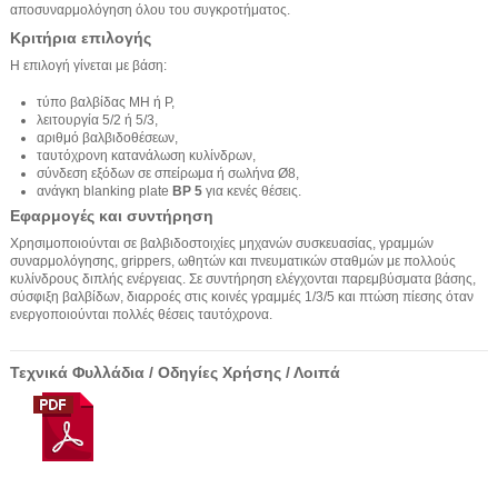
αποσυναρμολόγηση όλου του συγκροτήματος.
Κριτήρια επιλογής
Η επιλογή γίνεται με βάση:
τύπο βαλβίδας MH ή P,
λειτουργία 5/2 ή 5/3,
αριθμό βαλβιδοθέσεων,
ταυτόχρονη κατανάλωση κυλίνδρων,
σύνδεση εξόδων σε σπείρωμα ή σωλήνα Ø8,
ανάγκη blanking plate
BP 5
για κενές θέσεις.
Εφαρμογές και συντήρηση
Χρησιμοποιούνται σε βαλβιδοστοιχίες μηχανών συσκευασίας, γραμμών
συναρμολόγησης, grippers, ωθητών και πνευματικών σταθμών με πολλούς
κυλίνδρους διπλής ενέργειας. Σε συντήρηση ελέγχονται παρεμβύσματα βάσης,
σύσφιξη βαλβίδων, διαρροές στις κοινές γραμμές 1/3/5 και πτώση πίεσης όταν
ενεργοποιούνται πολλές θέσεις ταυτόχρονα.
Τεχνικά Φυλλάδια / Οδηγίες Χρήσης / Λοιπά