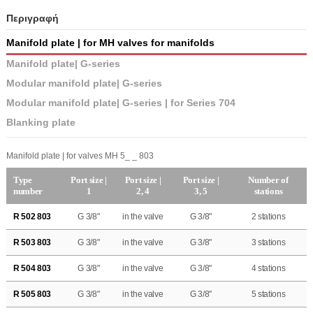
Περιγραφή
Manifold plate | for MH valves for manifolds
Manifold plate| G-series
Modular manifold plate| G-series
Modular manifold plate| G-series | for Series 704
Blanking plate
Manifold plate | for valves MH 5_ _ 803
Type
Port size |
Port size |
Port size |
Number of
number
1
2, 4
3, 5
stations
R 502 803
G 3/8"
in the valve
G 3/8"
2 stations
R 503 803
G 3/8"
in the valve
G 3/8"
3 stations
R 504 803
G 3/8"
in the valve
G 3/8"
4 stations
R 505 803
G 3/8"
in the valve
G 3/8"
5 stations