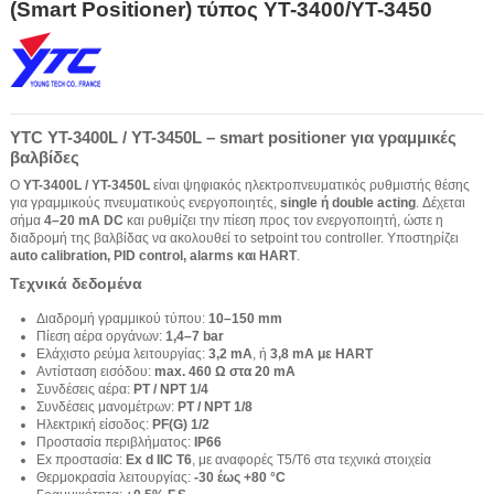
(Smart Positioner) τύπος YT-3400/YT-3450
YTC YT-3400L / YT-3450L – smart positioner για γραμμικές
βαλβίδες
Ο
YT-3400L / YT-3450L
είναι ψηφιακός ηλεκτροπνευματικός ρυθμιστής θέσης
για γραμμικούς πνευματικούς ενεργοποιητές,
single ή double acting
. Δέχεται
σήμα
4–20 mA DC
και ρυθμίζει την πίεση προς τον ενεργοποιητή, ώστε η
διαδρομή της βαλβίδας να ακολουθεί το setpoint του controller. Υποστηρίζει
auto calibration, PID control, alarms και HART
.
Τεχνικά δεδομένα
Διαδρομή γραμμικού τύπου:
10–150 mm
Πίεση αέρα οργάνων:
1,4–7 bar
Ελάχιστο ρεύμα λειτουργίας:
3,2 mA
, ή
3,8 mA με HART
Αντίσταση εισόδου:
max. 460 Ω στα 20 mA
Συνδέσεις αέρα:
PT / NPT 1/4
Συνδέσεις μανομέτρων:
PT / NPT 1/8
Ηλεκτρική είσοδος:
PF(G) 1/2
Προστασία περιβλήματος:
IP66
Ex προστασία:
Ex d IIC T6
, με αναφορές T5/T6 στα τεχνικά στοιχεία
Θερμοκρασία λειτουργίας:
-30 έως +80 °C