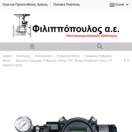
Όροι και Προϋποθέσεις Χρήσης
Πολιτική Ποιότητας
Greek
Αρχική
Κατάλογος
Αυτοματισμοί
Ρυθμιστές Θέσης
Γραμμικοί Ρυθμιστές
Θέσης
Έξυπνος Γραμμικός Ρυθμιστής Θέσης YTC (Smart Positioner) τύπος YT-
3400/YT-3450