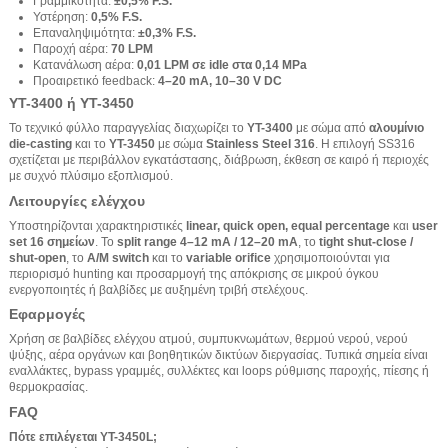
Γραμμικότητα:
±0,5% F.S.
Υστέρηση:
0,5% F.S.
Επαναληψιμότητα:
±0,3% F.S.
Παροχή αέρα:
70 LPM
Κατανάλωση αέρα:
0,01 LPM σε idle στα 0,14 MPa
Προαιρετικό feedback:
4–20 mA, 10–30 V DC
YT-3400 ή YT-3450
Το τεχνικό φύλλο παραγγελίας διαχωρίζει το
YT-3400
με σώμα από
αλουμίνιο
die-casting
και το
YT-3450
με σώμα
Stainless Steel 316
. Η επιλογή SS316
σχετίζεται με περιβάλλον εγκατάστασης, διάβρωση, έκθεση σε καιρό ή περιοχές
με συχνό πλύσιμο εξοπλισμού.
Λειτουργίες ελέγχου
Υποστηρίζονται χαρακτηριστικές
linear, quick open, equal percentage
και
user
set 16 σημείων
. Το
split range 4–12 mA / 12–20 mA
, το
tight shut-close /
shut-open
, το
A/M switch
και το
variable orifice
χρησιμοποιούνται για
περιορισμό hunting και προσαρμογή της απόκρισης σε μικρού όγκου
ενεργοποιητές ή βαλβίδες με αυξημένη τριβή στελέχους.
Εφαρμογές
Χρήση σε βαλβίδες ελέγχου ατμού, συμπυκνωμάτων, θερμού νερού, νερού
ψύξης, αέρα οργάνων και βοηθητικών δικτύων διεργασίας. Τυπικά σημεία είναι
εναλλάκτες, bypass γραμμές, συλλέκτες και loops ρύθμισης παροχής, πίεσης ή
θερμοκρασίας.
FAQ
Πότε επιλέγεται YT-3450L;