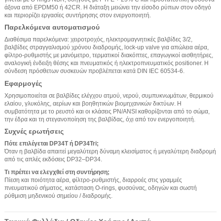
άξονα από EPDM50 ή 42CR. Η διάταξη μειώνει την είσοδο ρύπων στον οδηγό
και περιορίζει εργασίες συντήρησης στον ενεργοποιητή.
Παρελκόμενα αυτοματισμού
Διαθέσιμα παρελκόμενα: χειροτροχός, ηλεκτρομαγνητικές βαλβίδες 3/2,
βαλβίδες στραγγαλισμού χρόνου διαδρομής, lock-up valve για απώλεια αέρα,
φίλτρο-ρυθμιστής με μανόμετρο, τερματικοί διακόπτες, επαγωγικοί αισθητήρες,
αναλογική ένδειξη θέσης και πνευματικός ή ηλεκτροπνευματικός positioner. Η
σύνδεση πρόσθετων συσκευών προβλέπεται κατά DIN IEC 60534-6.
Εφαρμογές
Χρησιμοποιείται σε βαλβίδες ελέγχου ατμού, νερού, συμπυκνωμάτων, θερμικού
ελαίου, γλυκόλης, αερίων και βοηθητικών βιομηχανικών δικτύων. Η
συμβατότητα με το ρευστό και οι κλάσεις PN/ANSI καθορίζονται από το σώμα,
την έδρα και τη στεγανοποίηση της βαλβίδας, όχι από τον ενεργοποιητή.
Συχνές ερωτήσεις
Πότε επιλέγεται DP34T ή DP34Tri;
Όταν η βαλβίδα απαιτεί μεγαλύτερη δύναμη κλεισίματος ή μεγαλύτερη διαδρομή
από τις απλές εκδόσεις DP32–DP34.
Τι πρέπει να ελεγχθεί στη συντήρηση;
Πίεση και ποιότητα αέρα, φίλτρο-ρυθμιστής, διαρροές στις γραμμές
πνευματικού σήματος, κατάσταση O-rings, φυσούνας, οδηγών και σωστή
ρύθμιση μηδενικού σημείου / διαδρομής.