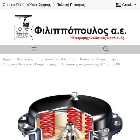
Όροι και Προϋποθέσεις Χρήσης
Πολιτική Ποιότητας
Greek
Αρχική
Κατάλογος
Ενεργοποιητές / Κινητήρες
Πνευματικοί Ενεργοποιητές
Γραμμικοί Πνευματικοί Ενεργοποιητές
Πνευματικός ενεργοποιητής ARI τύπος DP