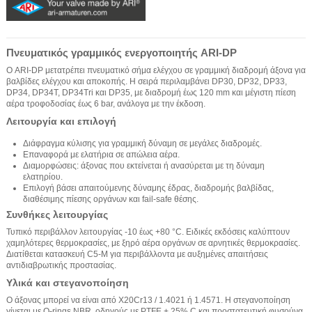
Πνευματικός γραμμικός ενεργοποιητής ARI-DP
Ο ARI-DP μετατρέπει πνευματικό σήμα ελέγχου σε γραμμική διαδρομή άξονα για
βαλβίδες ελέγχου και αποκοπής. Η σειρά περιλαμβάνει DP30, DP32, DP33,
DP34, DP34T, DP34Tri και DP35, με διαδρομή έως 120 mm και μέγιστη πίεση
αέρα τροφοδοσίας έως 6 bar, ανάλογα με την έκδοση.
Λειτουργία και επιλογή
Διάφραγμα κύλισης για γραμμική δύναμη σε μεγάλες διαδρομές.
Επαναφορά με ελατήρια σε απώλεια αέρα.
Διαμορφώσεις: άξονας που εκτείνεται ή ανασύρεται με τη δύναμη
ελατηρίου.
Επιλογή βάσει απαιτούμενης δύναμης έδρας, διαδρομής βαλβίδας,
διαθέσιμης πίεσης οργάνων και fail-safe θέσης.
Συνθήκες λειτουργίας
Τυπικό περιβάλλον λειτουργίας -10 έως +80 °C. Ειδικές εκδόσεις καλύπτουν
χαμηλότερες θερμοκρασίες, με ξηρό αέρα οργάνων σε αρνητικές θερμοκρασίες.
Διατίθεται κατασκευή C5-M για περιβάλλοντα με αυξημένες απαιτήσεις
αντιδιαβρωτικής προστασίας.
Υλικά και στεγανοποίηση
Ο άξονας μπορεί να είναι από X20Cr13 / 1.4021 ή 1.4571. Η στεγανοποίηση
γίνεται με O-rings NBR, οδηγούς με PTFE + 25% C και προστατευτική φυσούνα