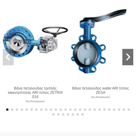
ής
Βάνα πεταλούδας wafer ARI τύπος
Βάνα πεταλούδας wafer ARI τύ
ZETRIX
ZESA
ZIVA Z
Ari-Armaturen
Ari-Armaturen