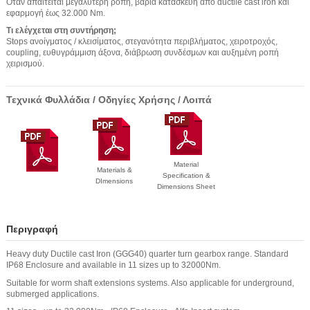
Όταν απαιτείται μεγαλύτερη ροπή, βαριά κατασκευή από ductile cast iron και
εφαρμογή έως 32.000 Nm.
Τι ελέγχεται στη συντήρηση;
Stops ανοίγματος / κλεισίματος, στεγανότητα περιβλήματος, χειροτροχός,
coupling, ευθυγράμμιση άξονα, διάβρωση συνδέσμων και αυξημένη ροπή
χειρισμού.
Τεχνικά Φυλλάδια / Οδηγίες Χρήσης / Λοιπά
Material
Materials &
Specification &
DImensions
Dimensions Sheet
Περιγραφή
Heavy duty Ductile cast Iron (GGG40) quarter turn gearbox range. Standard
IP68 Enclosure and available in 11 sizes up to 32000Nm.
Suitable for worm shaft extensions systems. Also applicable for underground,
submerged applications.