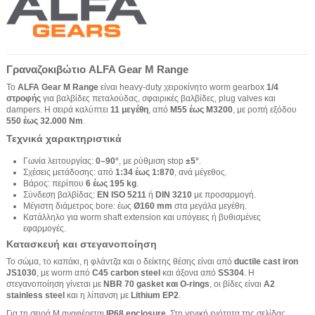
Γραναζοκιβώτιο ALFA Gear M Range
Το
ALFA Gear M Range
είναι heavy-duty χειροκίνητο worm gearbox
1/4
στροφής
για βαλβίδες πεταλούδας, σφαιρικές βαλβίδες, plug valves και
dampers. Η σειρά καλύπτει
11 μεγέθη
, από
M55 έως M3200
, με ροπή εξόδου
550 έως 32.000 Nm
.
Τεχνικά χαρακτηριστικά
Γωνία λειτουργίας:
0–90°
, με ρύθμιση stop
±5°
.
Σχέσεις μετάδοσης: από
1:34 έως 1:870
, ανά μέγεθος.
Βάρος: περίπου
6 έως 195 kg
.
Σύνδεση βαλβίδας:
EN ISO 5211
ή
DIN 3210
με προσαρμογή.
Μέγιστη διάμετρος bore: έως
Ø160 mm
στα μεγάλα μεγέθη.
Κατάλληλο για worm shaft extension και υπόγειες ή βυθισμένες
εφαρμογές.
Κατασκευή και στεγανοποίηση
Το σώμα, το καπάκι, η φλάντζα και ο δείκτης θέσης είναι από
ductile cast iron
JS1030
, με worm από
C45 carbon steel
και άξονα από
SS304
. Η
στεγανοποίηση γίνεται με
NBR 70 gasket και O-rings
, οι βίδες είναι
A2
stainless steel
και η λίπανση με
Lithium EP2
.
Για τη σειρά M αναφέρεται
IP68 enclosure
. Στη γενική ενότητα της σελίδας