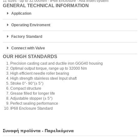
11 sizes · up to 32.000Nm · IP68 Enclosure · Alfa Insert system
GENERAL TECHNICAL INFORMATION
Application
Operating Enviroment
Factory Standard
Connect with Valve
OUR HIGH STANDARDS
Precision casting cast and ductile iron GGG40 housing
Optimal output torque, range up to 32000 Nm
High efficient needle roller bearing
High strength stainless steel Input shaft
Stroke 0°- 90°(± 5°)
Compact structure
Grease filled for longer life
Adjustable stopper (± 5°)
Perfect sealing performance
IP68 Enclosure Standard
Συναφή προϊόντα - Παρελκόμενα