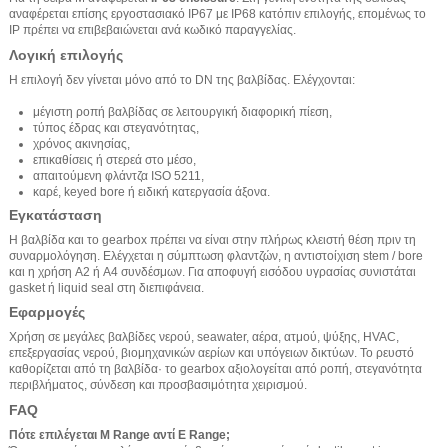
αναφέρεται επίσης εργοστασιακό IP67 με IP68 κατόπιν επιλογής, επομένως το
IP πρέπει να επιβεβαιώνεται ανά κωδικό παραγγελίας.
Λογική επιλογής
Η επιλογή δεν γίνεται μόνο από το DN της βαλβίδας. Ελέγχονται:
μέγιστη ροπή βαλβίδας σε λειτουργική διαφορική πίεση,
τύπος έδρας και στεγανότητας,
χρόνος ακινησίας,
επικαθίσεις ή στερεά στο μέσο,
απαιτούμενη φλάντζα ISO 5211,
καρέ, keyed bore ή ειδική κατεργασία άξονα.
Εγκατάσταση
Η βαλβίδα και το gearbox πρέπει να είναι στην πλήρως κλειστή θέση πριν τη
συναρμολόγηση. Ελέγχεται η σύμπτωση φλαντζών, η αντιστοίχιση stem / bore
και η χρήση A2 ή A4 συνδέσμων. Για αποφυγή εισόδου υγρασίας συνιστάται
gasket ή liquid seal στη διεπιφάνεια.
Εφαρμογές
Χρήση σε μεγάλες βαλβίδες νερού, seawater, αέρα, ατμού, ψύξης, HVAC,
επεξεργασίας νερού, βιομηχανικών αερίων και υπόγειων δικτύων. Το ρευστό
καθορίζεται από τη βαλβίδα· το gearbox αξιολογείται από ροπή, στεγανότητα
περιβλήματος, σύνδεση και προσβασιμότητα χειρισμού.
FAQ
Πότε επιλέγεται M Range αντί E Range;