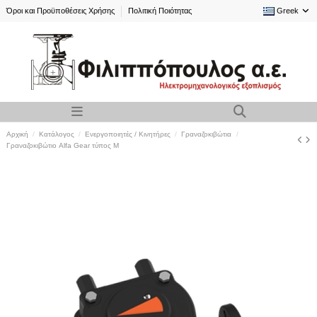
Όροι και Προϋποθέσεις Χρήσης
Πολιτική Ποιότητας
Greek
Αρχική
Κατάλογος
Ενεργοποιητές / Κινητήρες
Γραναζοκιβώτια
Γραναζοκιβώτιο Alfa Gear τύπος M