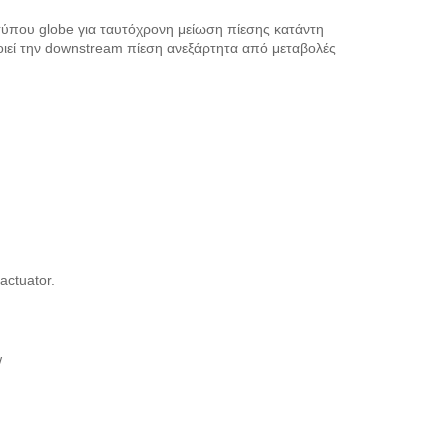
τύπου globe για ταυτόχρονη μείωση πίεσης κατάντη
οιεί την downstream πίεση ανεξάρτητα από μεταβολές
actuator.
w