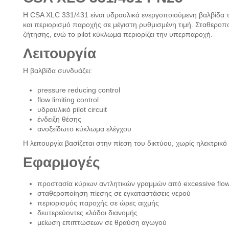
Η CSA XLC 331/431 είναι υδραυλικά ενεργοποιούμενη βαλβίδα 
και περιορισμό παροχής σε μέγιστη ρυθμισμένη τιμή. Σταθεροπ
ζήτησης, ενώ το pilot κύκλωμα περιορίζει την υπερπαροχή.
Λειτουργία
Η βαλβίδα συνδυάζει:
pressure reducing control
flow limiting control
υδραυλικό pilot circuit
ένδειξη θέσης
ανοξείδωτο κύκλωμα ελέγχου
Η λειτουργία βασίζεται στην πίεση του δικτύου, χωρίς ηλεκτρικό 
Εφαρμογές
προστασία κύριων αντλητικών γραμμών από excessive flo
σταθεροποίηση πίεσης σε εγκαταστάσεις νερού
περιορισμός παροχής σε ώρες αιχμής
δευτερεύοντες κλάδοι διανομής
μείωση επιπτώσεων σε θραύση αγωγού