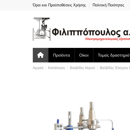
Όροι και Προϋποθέσεις Χρήσης
Πολιτική Ποιότητας
Προϊόντα
Οίκοι
Τομείς δραστηριό
Αρχική
Κατάλογος
Βαλβίδες Νερού
Βαλβίδες Έλεγχου