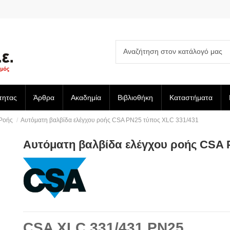
τητας
Άρθρα
Ακαδημία
Βιβλιοθήκη
Καταστήματα
 Ροής
Αυτόματη βαλβίδα ελέγχου ροής CSA PN25 τύπος XLC 331/431
Αυτόματη βαλβίδα ελέγχου ροής CSA 
CSA XLC 331/431 PN25