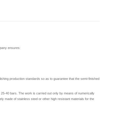
mpany ensures:
shing production standards so as to guarantee that the semi-finished
 25-40 bars. The work is carried out only by means of numerically
y made of stainless steel or other high resistant materials for the