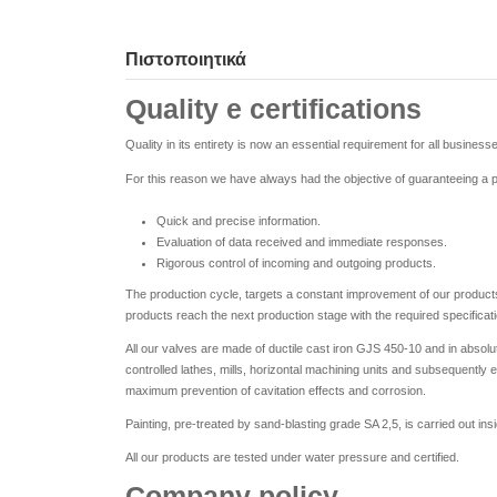
Πιστοποιητικά
Quality e certifications
Quality in its entirety is now an essential requirement for all business
For this reason we have always had the objective of guaranteeing a
Quick and precise information.
Evaluation of data received and immediate responses.
Rigorous control of incoming and outgoing products.
The production cycle, targets a constant improvement of our products
products reach the next production stage with the required specificat
All our valves are made of ductile cast iron GJS 450-10 and in absol
controlled lathes, mills, horizontal machining units and subsequently 
maximum prevention of cavitation effects and corrosion.
Painting, pre-treated by sand-blasting grade SA 2,5, is carried out i
All our products are tested under water pressure and certified.
Company policy