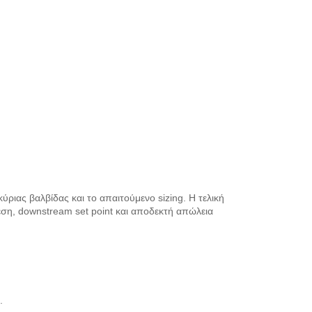
ύριας βαλβίδας και το απαιτούμενο sizing. Η τελική
ίεση, downstream set point και αποδεκτή απώλεια
.