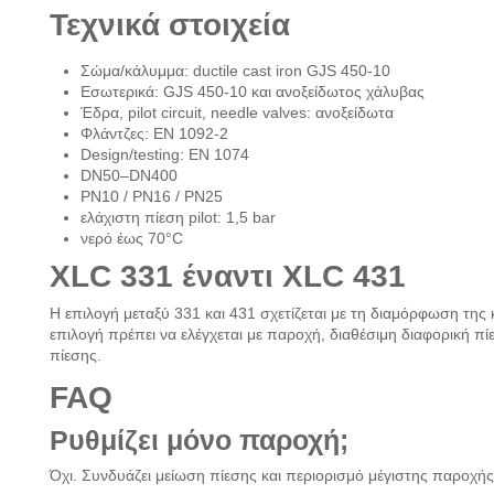
Τεχνικά στοιχεία
Σώμα/κάλυμμα: ductile cast iron GJS 450-10
Εσωτερικά: GJS 450-10 και ανοξείδωτος χάλυβας
Έδρα, pilot circuit, needle valves: ανοξείδωτα
Φλάντζες: EN 1092-2
Design/testing: EN 1074
DN50–DN400
PN10 / PN16 / PN25
ελάχιστη πίεση pilot: 1,5 bar
νερό έως 70°C
XLC 331 έναντι XLC 431
Η επιλογή μεταξύ 331 και 431 σχετίζεται με τη διαμόρφωση της κ
επιλογή πρέπει να ελέγχεται με παροχή, διαθέσιμη διαφορική π
πίεσης.
FAQ
Ρυθμίζει μόνο παροχή;
Όχι. Συνδυάζει μείωση πίεσης και περιορισμό μέγιστης παροχής