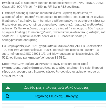
BW άκρα, ενώ οι side entry trunnion mounted καλύπτουν DN50–DN600, ASME
Class 150–900 / PN16–PN150, με RF, BW ή RTJ συνδέσεις.
Η επιλογή floating ή trunnion mounted γίνεται με βάση τη διάμετρο, τη
διαφορική πίεση, τη ροπή χειρισμού και τις απαιτήσεις seat loading. Σε μεγάλες
διαμέτρους ή αυξημένο Δp, η trunnion σχεδίαση μειώνει τα φορτία στις έδρες και
διευκολύνει την ενεργοποίηση με gearbox, πνευματικό, ηλεκτρικό ή υδραυλικό
actuator. Οι Fluitek εκδόσεις αναφέρονται με forged ή cast σώματα δύο ή τριών
τεμαχίων, floating ή trunnion σχεδίαση, ωστενιτικούς ανοξείδωτους χάλυβες, soft
seats PCTFE ή metal-to-metal seats και PTFE-based lip seals με
spring/pressure energizing.
Για θερμοκρασίες έως -80°C χρησιμοποιούνται εκδόσεις ADLER με extension
100 mm, ενώ για υπηρεσία έως -196°C προβλέπεται extension 250 mm, με
πιστοποίηση κατά ISO 28921-1/2, anti blow-out stem, antistatic device, ISO
5211 top flange και κατασκευή/σήμανση BS 5351.
Κατά την επιλογή πρέπει να ελέγχονται cavity pressure relief, φορά
εγκατάστασης, συμβατότητα seat/seal με το μέσο, απαίτηση fire-safe, διαρροή
έδρας σε cryogenic test, θερμικός κύκλος λειτουργίας και actuator torque σε
ψυχρή εκκίνηση.
Διαθέσιμες επιλογές ανά υλικό σώματος
Τεχνικός Πίνακας Επιλογής