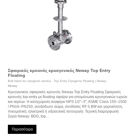
Σφαιρικός κρουνός κρυογενικός Neway Top Entry
Floating
Ball Valve for cryogenic service - Top Entry Cryogenic Floating | Neway
Neway
Κρυογενικός σφαιρικός κρουνός Neway Top Entry Floating Σφαιρικός
κρουνός top-entry με floating σφαίρα για απομόνωση κρυογενικών υγρών
και αερίων. Η καταχώριση αναφέρει NPS 1/2"–3", ASME Class 150–1500
/ PN16–PN250, ανοξείδωτο σώμα, συνδέσεις RF ή BW και χειροκίνητη,
πνευματική, ηλεκτρική ή υδραυλική λειτουργία. Τεχνική διαμόρφωση
Σειρά Neway: BDG, top...
Περισσότερα