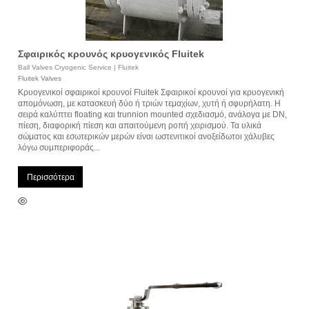
Σφαιρικός κρουνός κρυογενικός Fluitek
Ball Valves Cryogenic Service | Fluitek
Fluitek Valves
Κρυογενικοί σφαιρικοί κρουνοί Fluitek Σφαιρικοί κρουνοί για κρυογενική
απομόνωση, με κατασκευή δύο ή τριών τεμαχίων, χυτή ή σφυρήλατη. Η
σειρά καλύπτει floating και trunnion mounted σχεδιασμό, ανάλογα με DN,
πίεση, διαφορική πίεση και απαιτούμενη ροπή χειρισμού. Τα υλικά
σώματος και εσωτερικών μερών είναι ωστενιτικοί ανοξείδωτοι χάλυβες
λόγω συμπεριφοράς...
Περισσότερα