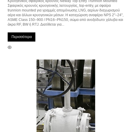
Κρυογενικός σφαιρικός κρουνός Neway Top Entry Trunnion Mounted
Σφαιρικός κρουνός κρυογενικής λειτουργίας, top-entry, με σφαίρα
trunnion mounted για γραμμές απομόνωσης LNG, αερίων διαχωρισμού
αέρα και άλλων κρυογενικών μέσων. Η καταχώριση αναφέρει NPS 2"–24",
ASME Class 150–900 / PN16–PN150, σώμα από ανοξείδωτο χάλυβα και
άκρα RF, BW ή RTJ. Διατίθεται για...
Περισσότερα