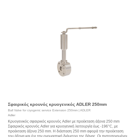
Σφαιρικός κρουνός κρυογενικός ADLER 250mm
Ball Valve for cryogenic service Extension 250mm | ADLER
Adler
Κρυογενικός σφαιρικός κρουνός Adler με προέκταση άξονα 250 mm
Σφαιρικός κρουνός Adler για κρυογενική λειτουργία έως -196°C, με
προέκταση άξονα 250 mm. Η διάσταση 250 mm αφορά την προέκταση
του άξονα και όχι την ονομαστική διάμετρο της βάνας. Οι πιστοποιημένοι