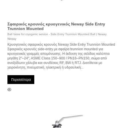
Σφαιρικός κρουνός κρυογενικός Neway Side Entry
Trunnion Mounted
Ball Valve for cryogenic service - Side Entry Trunnion Mounted Ball | Neway
Neway
Κρυογενικός σφαιρικός κρουνός Neway Side Entry Trunnion Mounted
Σφαιρικός κρουνός side-entry με σφαίρα trunnion mounted για
κρυογενικές γραμμές απομόνωσης. Η έκδοση της σελίδας καλύπτει
μεγέθη 2"–24", ASME Class 150–900 / PN16–PN150, σώμα από
ανοξείδωτο χάλυβα και συνδέσεις RF, BW ή RTJ. Διατίθεται με
χειροκίνητη, πνευματική, ηλεκτρική ή υδραυλική...
Περισσότερα