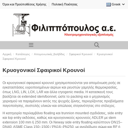
Όροι και Προϋποθέσεις Χρήσης
Πολιτική Ποιότητας
Greek
Αρχική
Κατάλογος
Απομονωτικές βαλβίδες
Σφαιρικοί Kρουνοί
Κρυογονικοί
Σφαιρικοί Κρουνοί
Κρυογονικοί Σφαιρικοί Κρουνοί
Οι κρυογονικοί σφαιρικοί κρουνοί χρησιμοποιούνται για απομόνωση ροής σε
εγκαταστάσεις υγροποιημένων αερίων και ρευστών χαμηλής θερμοκρασίας,
όπως LNG, LIN, LOX, LAR και άλλα cryogenic media. Η κατασκευή τους
βασίζεται σε extended stem/bonnet, ώστε το packing και ο μηχανισμός
χειρισμού να παραμένουν εκτός της ψυχρής ζώνης, περιορίζοντας προβλήματα
παγοποίησης, συστολής υλικών και απώλειας στεγανότητας στο στέλεχος.
Η κατηγορία περιλαμβάνει floating και trunnion mounted σχεδιάσεις, side entry
και top entry εκδόσεις, καθώς και κρυογονικούς κρουνούς ADLER με stem
extension 100 mm ή 250 mm. Οι Neway side entry floating καλύπτουν DN15–
DN40, ASME Class 150–1500 / PN16–PN250, με ανοξείδωτο σώμα και RF ή