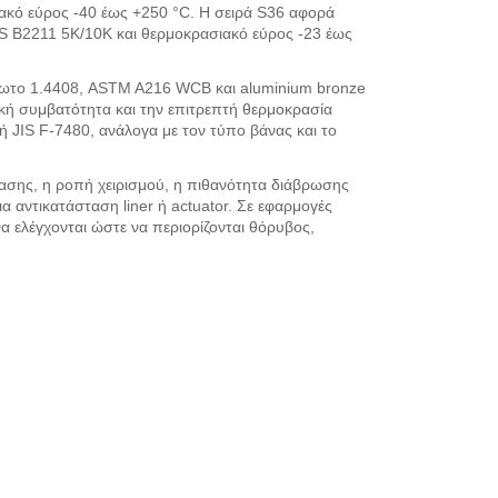
ακό εύρος -40 έως +250 °C. Η σειρά S36 αφορά
S B2211 5K/10K και θερμοκρασιακό εύρος -23 έως
είδωτο 1.4408, ASTM A216 WCB και aluminium bronze
ική συμβατότητα και την επιτρεπτή θερμοκρασία
0 ή JIS F-7480, ανάλογα με τον τύπο βάνας και το
τασης, η ροπή χειρισμού, η πιθανότητα διάβρωσης
 αντικατάσταση liner ή actuator. Σε εφαρμογές
να ελέγχονται ώστε να περιορίζονται θόρυβος,