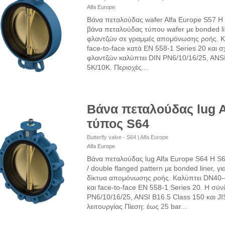
Alfa Europe
Βάνα πεταλούδας wafer Alfa Europe S57 Η S
βάνα πεταλούδας τύπου wafer με bonded li
φλαντζών σε γραμμές απομόνωσης ροής. 
face-to-face κατά EN 558-1 Series 20 και 
φλαντζών καλύπτει DIN PN6/10/16/25, ANSI
5K/10K. Περιοχές...
Βάνα πεταλούδας lug A
τύπος S64
Butterfly valve - S64 | Alfa Europe
Alfa Europe
Βάνα πεταλούδας lug Alfa Europe S64 Η S6
/ double flanged pattern με bonded liner, γι
δίκτυα απομόνωσης ροής. Καλύπτει DN40
και face-to-face EN 558-1 Series 20. Η σύ
PN6/10/16/25, ANSI B16.5 Class 150 και J
λειτουργίας Πίεση: έως 25 bar...