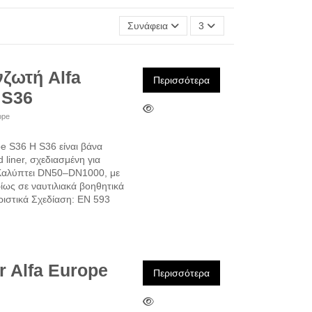
Συνάφεια
3
ζωτή Alfa
Περισσότερα
 S36
ope
e S36 Η S36 είναι βάνα
liner, σχεδιασμένη για
 Καλύπτει DN50–DN1000, με
ρίως σε ναυτιλιακά βοηθητικά
ιστικά Σχεδίαση: EN 593
 Alfa Europe
Περισσότερα