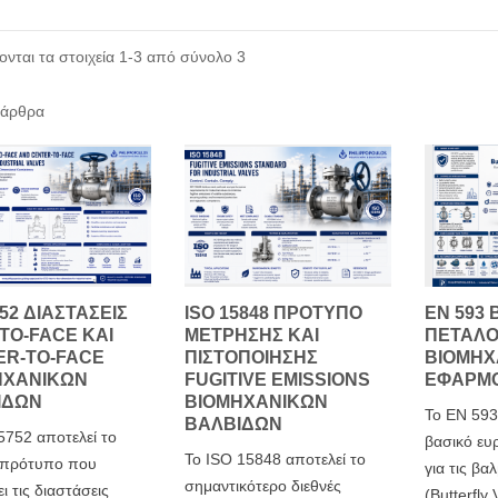
ονται τα στοιχεία 1-3 από σύνολο 3
 άρθρα
752 ΔΙΑΣΤΆΣΕΙΣ
ISO 15848 ΠΡΌΤΥΠΟ
EN 593 
TO-FACE ΚΑΙ
ΜΈΤΡΗΣΗΣ ΚΑΙ
ΠΕΤΑΛΟ
ER-TO-FACE
ΠΙΣΤΟΠΟΊΗΣΗΣ
ΒΙΟΜΗΧ
ΗΧΑΝΙΚΏΝ
FUGITIVE EMISSIONS
ΕΦΑΡΜ
ΊΔΩΝ
ΒΙΟΜΗΧΑΝΙΚΏΝ
Το EN 593
ΒΑΛΒΊΔΩΝ
5752 αποτελεί το
βασικό ε
Το ISO 15848 αποτελεί το
 πρότυπο που
για τις βα
σημαντικότερο διεθνές
ι τις διαστάσεις
(Butterfly 