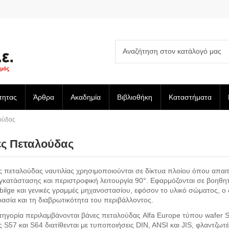
τητας
Άρθρα
Ακαδημία
Βιβλιοθήκη
Καταστήματα
ούδας
ς Πεταλούδας
ς πεταλούδας ναυτιλίας χρησιμοποιούνται σε δίκτυα πλοίου όπου απαι
γκατάστασης και περιστροφική λειτουργία 90°. Εφαρμόζονται σε βοηθη
, bilge και γενικές γραμμές μηχανοστασίου, εφόσον το υλικό σώματος, ο 
ασία και τη διαβρωτικότητα του περιβάλλοντος.
τηγορία περιλαμβάνονται βάνες πεταλούδας Alfa Europe τύπου wafer S5
ς S57 και S64 διατίθενται με τυποποιήσεις DIN, ANSI και JIS, φλαντζω