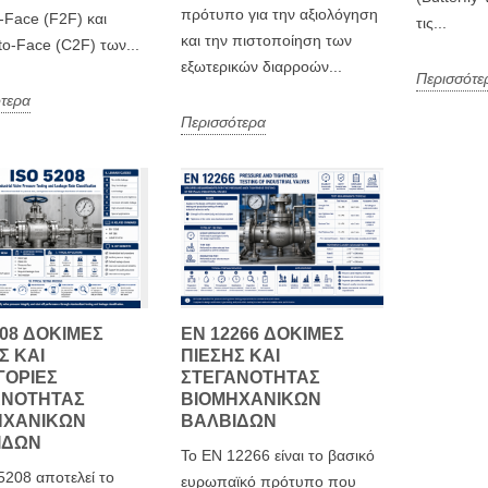
πρότυπο για την αξιολόγηση
-Face (F2F) και
τις...
και την πιστοποίηση των
to-Face (C2F) των...
εξωτερικών διαρροών...
Περισσότε
τερα
Περισσότερα
208 ΔΟΚΙΜΈΣ
EN 12266 ΔΟΚΙΜΈΣ
Σ ΚΑΙ
ΠΊΕΣΗΣ ΚΑΙ
ΓΟΡΊΕΣ
ΣΤΕΓΑΝΌΤΗΤΑΣ
ΑΝΌΤΗΤΑΣ
ΒΙΟΜΗΧΑΝΙΚΏΝ
ΗΧΑΝΙΚΏΝ
ΒΑΛΒΊΔΩΝ
ΊΔΩΝ
Το EN 12266 είναι το βασικό
5208 αποτελεί το
ευρωπαϊκό πρότυπο που