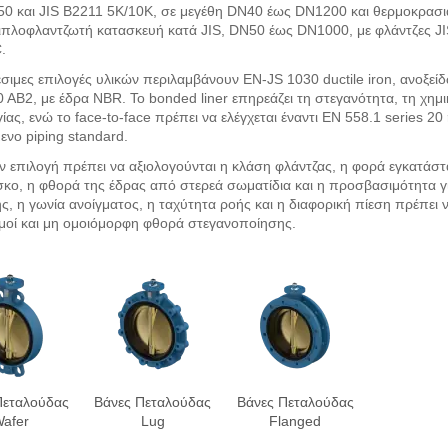
50 και JIS B2211 5K/10K, σε μεγέθη DN40 έως DN1200 και θερμοκρασι
ιπλοφλαντζωτή κατασκευή κατά JIS, DN50 έως DN1000, με φλάντζες JI
.
έσιμες επιλογές υλικών περιλαμβάνουν EN-JS 1030 ductile iron, ανοξ
 AB2, με έδρα NBR. Το bonded liner επηρεάζει τη στεγανότητα, τη χημ
γίας, ενώ το face-to-face πρέπει να ελέγχεται έναντι EN 558.1 series 2
ενο piping standard.
ν επιλογή πρέπει να αξιολογούνται η κλάση φλάντζας, η φορά εγκατάσ
σκο, η φθορά της έδρας από στερεά σωματίδια και η προσβασιμότητα για
ς, η γωνία ανοίγματος, η ταχύτητα ροής και η διαφορική πίεση πρέπει 
οί και μη ομοιόμορφη φθορά στεγανοποίησης.
Πεταλούδας
Βάνες Πεταλούδας
Βάνες Πεταλούδας
afer
Lug
Flanged