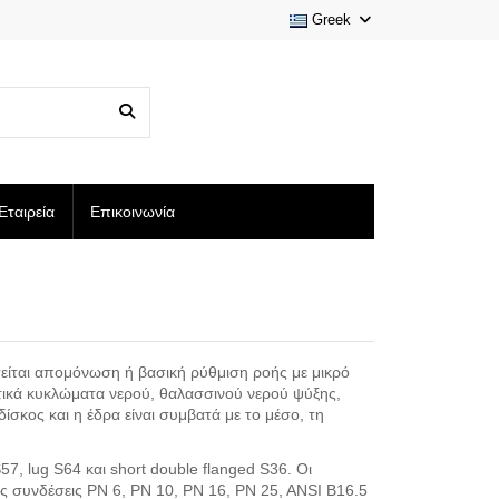
Greek
Εταιρεία
Επικοινωνία
τείται απομόνωση ή βασική ρύθμιση ροής με μικρό
τικά κυκλώματα νερού, θαλασσινού νερού ψύξης,
δίσκος και η έδρα είναι συμβατά με το μέσο, τη
7, lug S64 και short double flanged S36. Οι
τές συνδέσεις PN 6, PN 10, PN 16, PN 25, ANSI B16.5