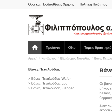
Όροι και Προϋποθέσεις Χρήσης
Πολιτική Ποιότητας
Προϊόντα
Οίκοι
Τομείς δραστηριό
Αρχική
Κατάλογος
Εξοπλισμός Ναυτιλίας
Βάνες Πεταλ
Βάνες Πεταλούδας
Βάνε
Βάνες Πεταλούδας Wafer
Βάνες Πεταλούδας Lug
Οι βάνε
Βάνες Πεταλούδας Flanged
μήκος ε
ballast
θερμοκρ
Στην κα
εκδόσει