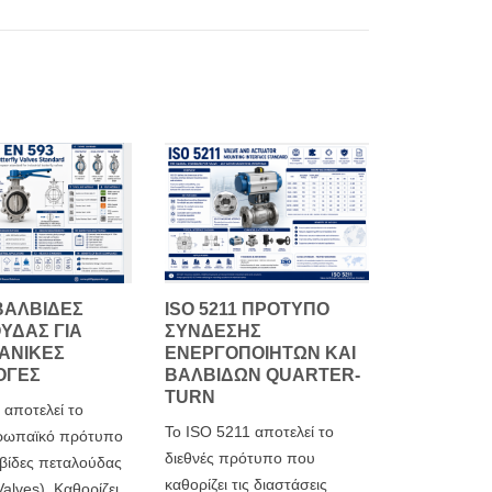
ΒΑΛΒΊΔΕΣ
ISO 5211 ΠΡΌΤΥΠΟ
ΎΔΑΣ ΓΙΑ
ΣΎΝΔΕΣΗΣ
ΑΝΙΚΈΣ
ΕΝΕΡΓΟΠΟΙΗΤΏΝ ΚΑΙ
ΟΓΈΣ
ΒΑΛΒΊΔΩΝ QUARTER-
TURN
 αποτελεί το
Το ISO 5211 αποτελεί το
υρωπαϊκό πρότυπο
διεθνές πρότυπο που
λβίδες πεταλούδας
καθορίζει τις διαστάσεις
Valves). Καθορίζει