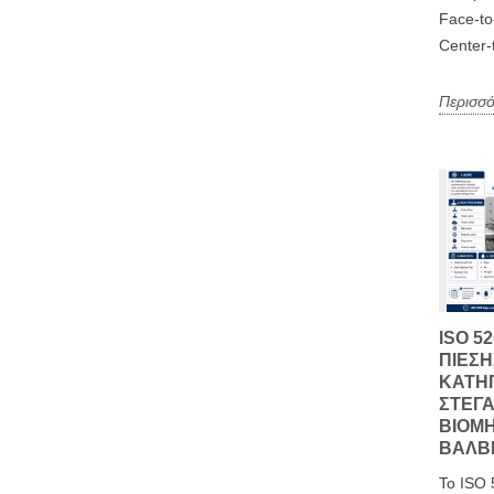
Face-to
Center-
Περισσό
ISO 5
ΠΊΕΣΗ
ΚΑΤΗ
ΣΤΕΓ
ΒΙΟΜ
ΒΑΛΒ
Το ISO 