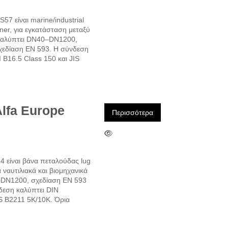
57 είναι marine/industrial
ner, για εγκατάσταση μεταξύ
Καλύπτει DN40–DN1200,
σχεδίαση EN 593. Η σύνδεση
 B16.5 Class 150 και JIS
lfa Europe
Περισσότερα
4 είναι βάνα πεταλούδας lug
α ναυτιλιακά και βιομηχανικά
–DN1200, σχεδίαση EN 593
νδεση καλύπτει DIN
IS B2211 5K/10K. Όρια