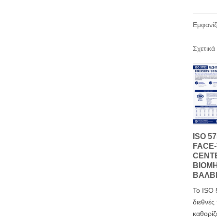
Εμφανίζ
Σχετικά
ISO 5
FACE-
CENT
ΒΙΟΜ
ΒΑΛΒ
Το ISO 
διεθνές
καθορίζε