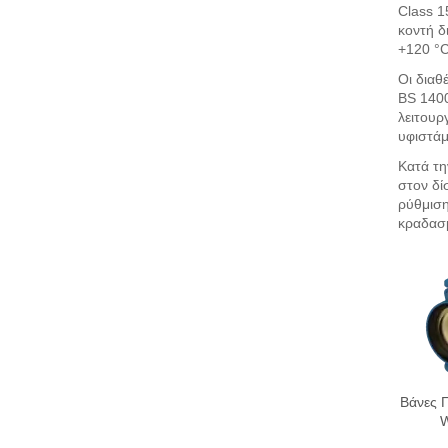
Class 1
κοντή δ
+120 °C
Οι διαθ
BS 1400
λειτουρ
υφιστάμ
Κατά τη
στον δί
ρύθμιση
κραδασμ
Βάνες 
W