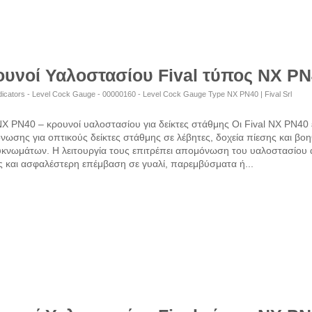
υνοί Υαλοστασίου Fival τύπος NX P
dicators - Level Cock Gauge - 00000160 - Level Cock Gauge Type NX PN40 | Fival Srl
NX PN40 – κρουνοί υαλοστασίου για δείκτες στάθμης Οι Fival NX PN40 
ωσης για οπτικούς δείκτες στάθμης σε λέβητες, δοχεία πίεσης και βο
κνωμάτων. Η λειτουργία τους επιτρέπει απομόνωση του υαλοστασίου α
ς και ασφαλέστερη επέμβαση σε γυαλί, παρεμβύσματα ή...