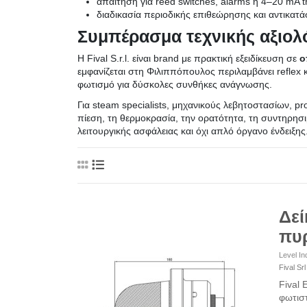
απαίτηση για reed switches, alarms ή 4–20 mA tr
διαδικασία περιοδικής επιθεώρησης και αντικατ
Συμπέρασμα τεχνικής αξιο
Η Fival S.r.l. είναι brand με πρακτική εξειδίκευση σε
ο
εμφανίζεται στη Φιλιππόπουλος περιλαμβάνει reflex κ
φωτισμό για δύσκολες συνθήκες ανάγνωσης.
Για steam specialists, μηχανικούς λεβητοστασίων, pr
πίεση, τη θερμοκρασία, την ορατότητα, τη συντηρησι
λειτουργικής ασφάλειας και όχι απλό όργανο ένδειξης
Δεί
πυρ
Level In
Fival Srl
Fival 
φωτιστ