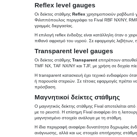
Reflex level gauges
Οι δείκτες στάθμης
Reflex
χρησιμοποιούν ραβδωτό γυα
Φιλιππόπουλος περιγράφει τα Fival RBF NX/NY, RMF N
γραμμές διεργασίας.
Η επιλογή reflex ένδειξης είναι κατάλληλη όταν ο χε
πιθανό αφρισμό του υγρού. Σε εφαρμογές λεβήτων, η 
Transparent level gauges
Οι δείκτες στάθμης
Transparent
επιτρέπουν απευθεί
TMF NX, TAF NX/NY και TJF, με χρήση σε δοχεία πί
Η transparent κατασκευή έχει τεχνικό ενδιαφέρον ότ
ή παρουσία στερεών. Σε τέτοιες εφαρμογές πρέπει να
πρόσβαση.
Μαγνητικοί δείκτες στάθμης
Ο μαγνητικός δείκτης στάθμης Fival αποτελείται απ
με το ρευστό. Η επίσημη Fival αναφέρει ότι η λειτου
μαγνητισμένο στοιχείο ανάλογα με τη στάθμη.
Η ίδια περιγραφή αναφέρει δυνατότητα διχρωμίας ένδε
ανάγνωσης, αλλά και ως στοιχείο επιτήρησης στάθμ