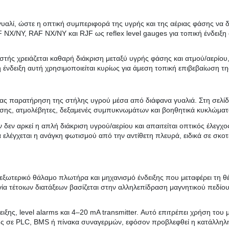
λί, ώστε η οπτική συμπεριφορά της υγρής και της αέριας φάσης να δι
X/NY, RAF NX/NY και RJF ως reflex level gauges για τοπική ένδειξη σ
ιριστής χρειάζεται καθαρή διάκριση μεταξύ υγρής φάσης και ατμού/αερίο
ένδειξη αυτή χρησιμοποιείται κυρίως για άμεση τοπική επιβεβαίωση τ
ας παρατήρηση της στήλης υγρού μέσα από διάφανα γυαλιά. Στη σελίδα
εσης, ατμολέβητες, δεξαμενές συμπυκνωμάτων και βοηθητικά κυκλώματα
αν δεν αρκεί η απλή διάκριση υγρού/αερίου και απαιτείται οπτικός έλε
 ελέγχεται η ανάγκη φωτισμού από την αντίθετη πλευρά, ειδικά σε σκοτ
ό εξωτερικό θάλαμο πλωτήρα και μηχανισμό ένδειξης που μεταφέρει τη 
ργία τέτοιων διατάξεων βασίζεται στην αλληλεπίδραση μαγνητικού πεδίου
ιξης, level alarms και 4–20 mA transmitter. Αυτό επιτρέπει χρήση του 
ης σε PLC, BMS ή πίνακα συναγερμών, εφόσον προβλεφθεί η κατάλληλ