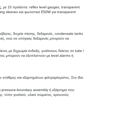
ς
, με 15 προϊόντα: reflex level gauges, transparent
ng sleeves και φωτιστικό E50W για transparent
έβητες, δοχεία πίεσης, δεξαμενές, condensate tanks
νές, ενώ σε υπόγειες δεξαμενές μπορούν να
κτες με διχρωμία ένδειξη, γυάλινους δείκτες σε tube /
είκτες μπορούν να εξοπλιστούν με level alarms ή
 στάθμης και εξαρτημάτων φιλτραρίσματος. Στο ίδιο
αι pressure-boundary assembly ή εξάρτημα που
ξης, τύπο γυαλιού, υλικό σώματος, κρουνούς