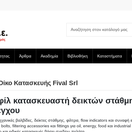
τητας
Άρθρα
Ακαδημία
Βιβλιοθήκη
Καταστήματα
ίκο Κατασκευής Fival Srl
προφίλ κατασκευαστή δεικτών στάθ
έγχου
ιομηχανικές βαλβίδες, δείκτες στάθμης, φίλτρα, flow indicators και συν
ts, filtering accessories και fittings για oil, energy, food και industrial 
 και ειδικές κατασκευές βάσει σχεδίου πελάτη.