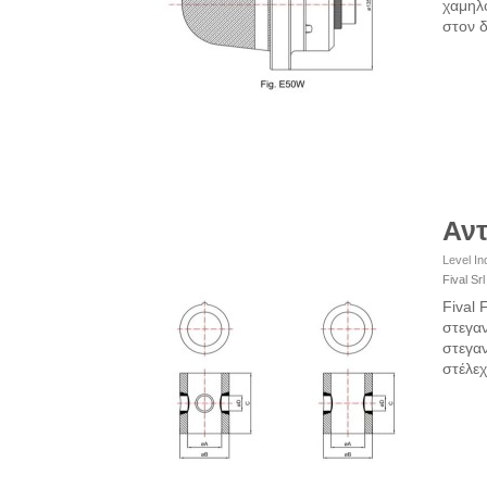
χαμηλ
στον δ
Αντ
Level In
Fival Srl
Fival 
στεγαν
στεγα
στέλεχ