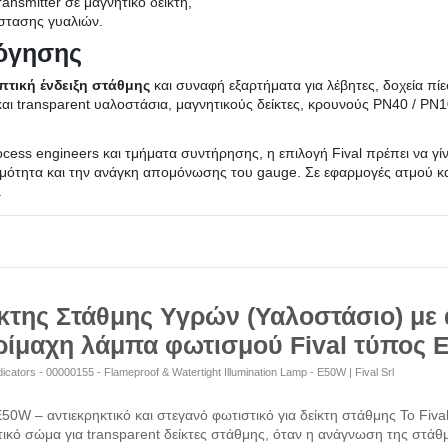
ansmitter σε μαγνητικό δείκτη,
άστασης γυαλιών.
λόγησης
πτική ένδειξη στάθμης
και συναφή εξαρτήματα για λέβητες, δοχεία πίε
αι transparent υαλοστάσια, μαγνητικούς δείκτες, κρουνούς PN40 / PN10
ocess engineers και τμήματα συντήρησης, η επιλογή Fival πρέπει να γίνε
μότητα και την ανάγκη απομόνωσης του gauge. Σε εφαρμογές ατμού και 
.
κτης Στάθμης Υγρών (Υαλοστάσιο) με
ίμαχη λάμπα φωτισμού Fival τύπος 
dicators - 00000155 - Flameproof & Watertight Illumination Lamp - E50W | Fival Srl
E50W – αντιεκρηκτικό και στεγανό φωτιστικό για δείκτη στάθμης Το Fiva
ικό σώμα για transparent δείκτες στάθμης, όταν η ανάγνωση της στάθ