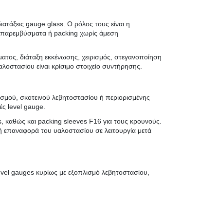
τάξεις gauge glass. Ο ρόλος τους είναι η
, παρεμβύσματα ή packing χωρίς άμεση
ώματος, διάταξη εκκένωσης, χειρισμός, στεγανοποίηση
λοστασίου είναι κρίσιμο στοιχείο συντήρησης.
ισμού, σκοτεινού λεβητοστασίου ή περιορισμένης
ές level gauge.
, καθώς και packing sleeves F16 για τους κρουνούς.
λή επαναφορά του υαλοστασίου σε λειτουργία μετά
 level gauges κυρίως με εξοπλισμό λεβητοστασίου,