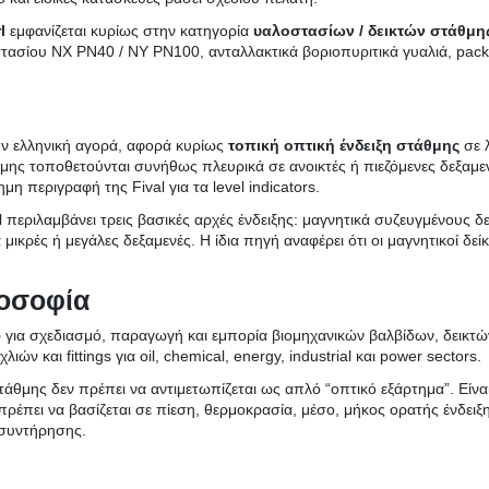
l
εμφανίζεται κυρίως στην κατηγορία
υαλοστασίων / δεικτών στάθμη
τασίου NX PN40 / NY PN100, ανταλλακτικά βοριοπυριτικά γυαλιά, packi
την ελληνική αγορά, αφορά κυρίως
τοπική οπτική ένδειξη στάθμης
σε λ
θμης τοποθετούνται συνήθως πλευρικά σε ανοικτές ή πιεζόμενες δεξαμε
 περιγραφή της Fival για τα level indicators.
l περιλαμβάνει τρεις βασικές αρχές ένδειξης: μαγνητικά συζευγμένους δεί
για μικρές ή μεγάλες δεξαμενές. Η ίδια πηγή αναφέρει ότι οι μαγνητικοί δ
λοσοφία
5
για σχεδιασμό, παραγωγή και εμπορία βιομηχανικών βαλβίδων, δεικτών
ιών και fittings για oil, chemical, energy, industrial και power sectors.
άθμης δεν πρέπει να αντιμετωπίζεται ως απλό “οπτικό εξάρτημα”. Είν
 πρέπει να βασίζεται σε πίεση, θερμοκρασία, μέσο, μήκος ορατής ένδει
 συντήρησης.