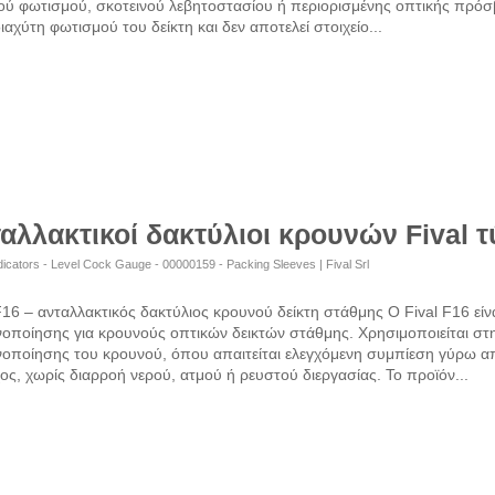
ού φωτισμού, σκοτεινού λεβητοστασίου ή περιορισμένης οπτικής πρόσ
ιαχύτη φωτισμού του δείκτη και δεν αποτελεί στοιχείο...
αλλακτικοί δακτύλιοι κρουνών Fival 
dicators - Level Cock Gauge - 00000159 - Packing Sleeves | Fival Srl
F16 – ανταλλακτικός δακτύλιος κρουνού δείκτη στάθμης Ο Fival F16 είν
οποίησης για κρουνούς οπτικών δεικτών στάθμης. Χρησιμοποιείται στη
νοποίησης του κρουνού, όπου απαιτείται ελεγχόμενη συμπίεση γύρω α
ος, χωρίς διαρροή νερού, ατμού ή ρευστού διεργασίας. Το προϊόν...