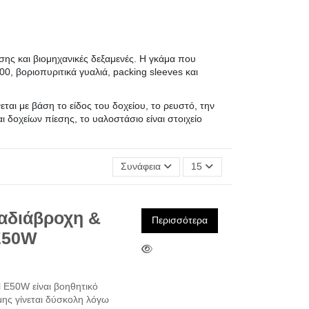
σης και βιομηχανικές δεξαμενές. Η γκάμα που
0, βοριοπυριτικά γυαλιά, packing sleeves και
ται με βάση το είδος του δοχείου, το ρευστό, την
δοχείων πίεσης, το υαλοστάσιο είναι στοιχείο
Συνάφεια
15
 αδιάβροχη &
Περισσότερα
E50W
l E50W είναι βοηθητικό
μης γίνεται δύσκολη λόγω