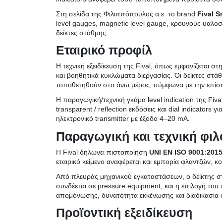
Στη σελίδα της Φιλιππόπουλος α.ε. το brand
Fival Sr
level gauges, magnetic level gauge, κρουνούς υαλοσ
δείκτες στάθμης.
Εταιρικό προφίλ
Η τεχνική εξειδίκευση της Fival, όπως εμφανίζεται σ
και βοηθητικά κυκλώματα διεργασίας. Οι δείκτες στά
τοποθετηθούν στο άνω μέρος, σύμφωνα με την επίσημη
Η παραγωγική/τεχνική γκάμα level indication της Fiva
transparent / reflection εκδόσεις και dial indicators 
ηλεκτρονικό transmitter με έξοδο 4–20 mA.
Παραγωγική και τεχνική φι
Η Fival δηλώνει πιστοποίηση
UNI EN ISO 9001:201
εταιρικό κείμενο αναφέρεται και εμπορία φλαντζών, κοχλ
Από πλευράς μηχανικού εγκαταστάσεων, ο δείκτης στ
συνδέεται σε pressure equipment, και η επιλογή του
απομόνωσης, δυνατότητα εκκένωσης και διαδικασία
Προϊοντική εξειδίκευση