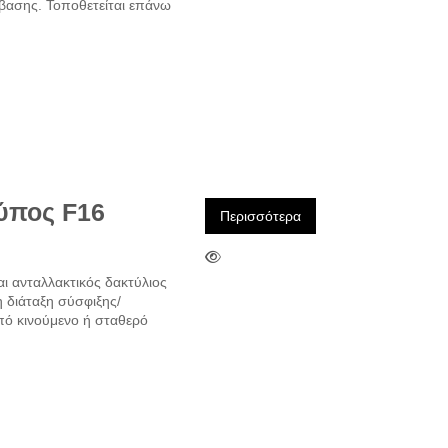
βασης. Τοποθετείται επάνω
τύπος F16
Περισσότερα
αι ανταλλακτικός δακτύλιος
 διάταξη σύσφιξης/
πό κινούμενο ή σταθερό