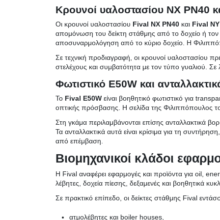
Κρουνοί υαλοστασίου NX PN40 κ
Οι κρουνοί υαλοστασίου
Fival NX PN40
και
Fival N
απομόνωση του δείκτη στάθμης από το δοχείο ή τον 
αποσυναρμολόγηση από το κύριο δοχείο. Η Φιλιππόπ
Σε τεχνική προδιαγραφή, οι κρουνοί υαλοστασίου πρέ
στελέχους και συμβατότητα με τον τύπο γυαλιού. Σε
Φωτιστικό E50W και ανταλλακτικ
Το
Fival E50W
είναι βοηθητικό φωτιστικό για trans
οπτικής πρόσβασης. Η σελίδα της Φιλιππόπουλος το π
Στη γκάμα περιλαμβάνονται επίσης ανταλλακτικά βορ
Τα ανταλλακτικά αυτά είναι κρίσιμα για τη συντήρησ
από επέμβαση.
Βιομηχανικοί κλάδοι εφαρμ
Η Fival αναφέρει εφαρμογές και προϊόντα για oil, ene
λέβητες, δοχεία πίεσης, δεξαμενές και βοηθητικά κ
Σε πρακτικό επίπεδο, οι δείκτες στάθμης Fival εντάσσ
ατμολέβητες και boiler houses,