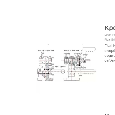
Κρο
Level In
Fival Srl
Fival 
απομόν
συμπυ
στήλη