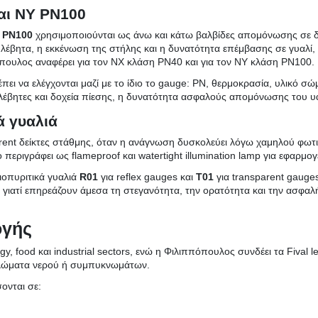
αι NY PN100
Y PN100
χρησιμοποιούνται ως άνω και κάτω βαλβίδες απομόνωσης σε δια
λέβητα, η εκκένωση της στήλης και η δυνατότητα επέμβασης σε γυαλί
ουλος αναφέρει για τον NX κλάση PN40 και για τον NY κλάση PN100.
πει να ελέγχονται μαζί με το ίδιο το gauge: PN, θερμοκρασία, υλικό σ
 λέβητες και δοχεία πίεσης, η δυνατότητα ασφαλούς απομόνωσης του υα
ά γυαλιά
parent δείκτες στάθμης, όταν η ανάγνωση δυσκολεύει λόγω χαμηλού φωτ
εριγράφει ως flameproof και watertight illumination lamp για εφαρμογ
ιοπυριτικά γυαλιά
R01
για reflex gauges και
T01
για transparent gauges
η, γιατί επηρεάζουν άμεσα τη στεγανότητα, την ορατότητα και την ασφα
ογής
rgy, food και industrial sectors, ενώ η Φιλιππόπουλος συνδέει τα Fival
υκλώματα νερού ή συμπυκνωμάτων.
ονται σε: