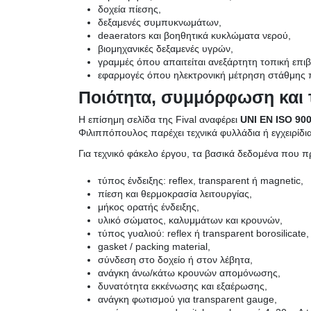
δοχεία πίεσης,
δεξαμενές συμπυκνωμάτων,
deaerators και βοηθητικά κυκλώματα νερού,
βιομηχανικές δεξαμενές υγρών,
γραμμές όπου απαιτείται ανεξάρτητη τοπική επι
εφαρμογές όπου ηλεκτρονική μέτρηση στάθμης πρ
Ποιότητα, συμμόρφωση και
Η επίσημη σελίδα της Fival αναφέρει
UNI EN ISO 90
Φιλιππόπουλος παρέχει τεχνικά φυλλάδια ή εγχειρίδια
Για τεχνικό φάκελο έργου, τα βασικά δεδομένα που πρέ
τύπος ένδειξης: reflex, transparent ή magnetic,
πίεση και θερμοκρασία λειτουργίας,
μήκος ορατής ένδειξης,
υλικό σώματος, καλυμμάτων και κρουνών,
τύπος γυαλιού: reflex ή transparent borosilicate,
gasket / packing material,
σύνδεση στο δοχείο ή στον λέβητα,
ανάγκη άνω/κάτω κρουνών απομόνωσης,
δυνατότητα εκκένωσης και εξαέρωσης,
ανάγκη φωτισμού για transparent gauge,