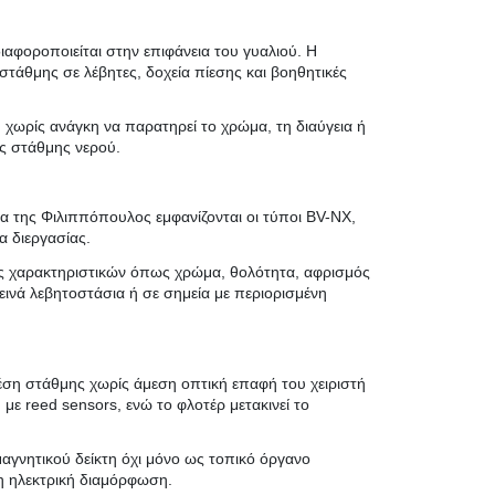
αφοροποιείται στην επιφάνεια του γυαλιού. Η
τάθμης σε λέβητες, δοχεία πίεσης και βοηθητικές
υ, χωρίς ανάγκη να παρατηρεί το χρώμα, τη διαύγεια ή
ης στάθμης νερού.
 της Φιλιππόπουλος εμφανίζονται οι τύποι BV-NX,
 διεργασίας.
γχος χαρακτηριστικών όπως χρώμα, θολότητα, αφρισμός
εινά λεβητοστάσια ή σε σημεία με περιορισμένη
θέση στάθμης χωρίς άμεση οπτική επαφή του χειριστή
 με reed sensors, ενώ το φλοτέρ μετακινεί το
μαγνητικού δείκτη όχι μόνο ως τοπικό όργανο
η ηλεκτρική διαμόρφωση.