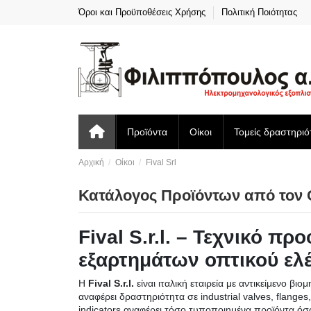
Όροι και Προϋποθέσεις Χρήσης
Πολιτική Ποιότητας
Προϊόντα
Οίκοι
Τομείς δραστηριό
Αρχική
Οίκοι
Fival Srl
Κατάλογος Προϊόντων από τον Ο
Fival S.r.l. – Τεχνικό 
εξαρτημάτων οπτικού ελ
Η
Fival S.r.l.
είναι ιταλική εταιρεία με αντικείμενο β
αναφέρει δραστηριότητα σε industrial valves, flanges, bol
indicators αναφέρει τόσο τυποποιημένα προϊόντα όσο