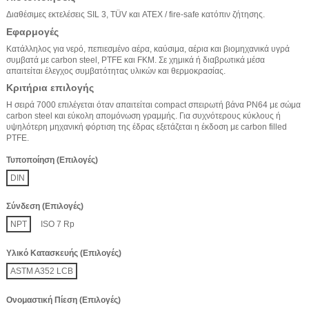
Διαθέσιμες εκτελέσεις SIL 3, TÜV και ATEX / fire-safe κατόπιν ζήτησης.
Εφαρμογές
Κατάλληλος για νερό, πεπιεσμένο αέρα, καύσιμα, αέρια και βιομηχανικά υγρά
συμβατά με carbon steel, PTFE και FKM. Σε χημικά ή διαβρωτικά μέσα
απαιτείται έλεγχος συμβατότητας υλικών και θερμοκρασίας.
Κριτήρια επιλογής
Η σειρά 7000 επιλέγεται όταν απαιτείται compact σπειρωτή βάνα PN64 με σώμα
carbon steel και εύκολη απομόνωση γραμμής. Για συχνότερους κύκλους ή
υψηλότερη μηχανική φόρτιση της έδρας εξετάζεται η έκδοση με carbon filled
PTFE.
Τυποποίηση (Επιλογές)
DIN
Σύνδεση (Επιλογές)
NPT
ISO 7 Rp
Υλικό Κατασκευής (Επιλογές)
ASTM A352 LCB
Ονομαστική Πίεση (Επιλογές)