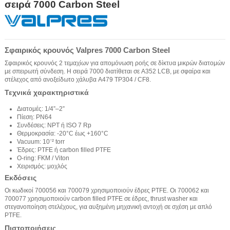
σειρά 7000 Carbon Steel
Σφαιρικός κρουνός Valpres 7000 Carbon Steel
Σφαιρικός κρουνός 2 τεμαχίων για απομόνωση ροής σε δίκτυα μικρών διατομών
με σπειρωτή σύνδεση. Η σειρά 7000 διατίθεται σε A352 LCB, με σφαίρα και
στέλεχος από ανοξείδωτο χάλυβα A479 TP304 / CF8.
Τεχνικά χαρακτηριστικά
Διατομές: 1/4”–2”
Πίεση: PN64
Συνδέσεις: NPT ή ISO 7 Rp
Θερμοκρασία: -20°C έως +160°C
Vacuum: 10⁻² torr
Έδρες: PTFE ή carbon filled PTFE
O-ring: FKM / Viton
Χειρισμός: μοχλός
Εκδόσεις
Οι κωδικοί 700056 και 700079 χρησιμοποιούν έδρες PTFE. Οι 700062 και
700077 χρησιμοποιούν carbon filled PTFE σε έδρες, thrust washer και
στεγανοποίηση στελέχους, για αυξημένη μηχανική αντοχή σε σχέση με απλό
PTFE.
Πιστοποιήσεις