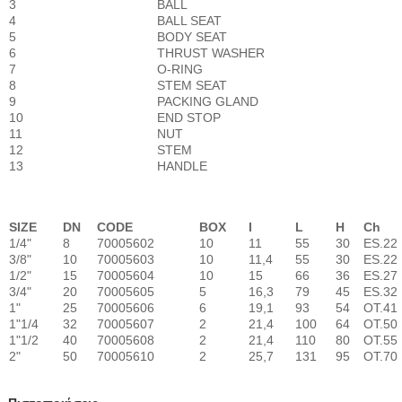
3
BALL
4
BALL SEAT
5
BODY SEAT
6
THRUST WASHER
7
O-RING
8
STEM SEAT
9
PACKING GLAND
10
END STOP
11
NUT
12
STEM
13
HANDLE
SIZE
DN
CODE
BOX
I
L
H
Ch
1/4"
8
70005602
10
11
55
30
ES.22
3/8"
10
70005603
10
11,4
55
30
ES.22
1/2"
15
70005604
10
15
66
36
ES.27
3/4"
20
70005605
5
16,3
79
45
ES.32
1"
25
70005606
6
19,1
93
54
OT.41
1"1/4
32
70005607
2
21,4
100
64
OT.50
1"1/2
40
70005608
2
21,4
110
80
OT.55
2"
50
70005610
2
25,7
131
95
OT.70