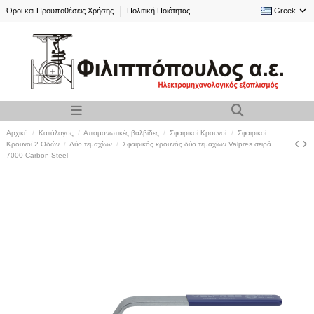
Όροι και Προϋποθέσεις Χρήσης
Πολιτική Ποιότητας
Greek
Αρχική
Κατάλογος
Απομονωτικές βαλβίδες
Σφαιρικοί Kρουνοί
Σφαιρικοί
Κρουνοί 2 Οδών
Δύο τεμαχίων
Σφαιρικός κρουνός δύο τεμαχίων Valpres σειρά
7000 Carbon Steel