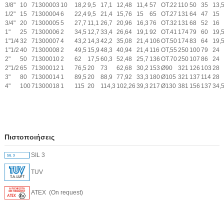
3/8"
10
71300003
10
18,2
9,5
17,1
12,48
11,4
57
OT.22
110
50
35
13,
1/2"
15
71300004
6
22,4
9,5
21,4
15,76
15
65
OT.27
131
64
47
15
3/4"
20
71300005
5
27,7
11,1
26,7
20,96
16,3
76
OT.32
131
68
52
16
1"
25
71300006
2
34,5
12,7
33,4
26,64
19,1
92
OT.41
174
79
60
19,
1"1/4
32
71300007
4
43,2
14,3
42,2
35,08
21,4
106
OT.50
174
83
64
19,
1"1/2
40
71300008
2
49,5
15,9
48,3
40,94
21,4
116
OT,55
250
100
79
24
2"
50
71300010
2
62
17,5
60,3
52,48
25,7
136
OT.70
250
107
86
24
2"1/2
65
71300012
1
76,5
20
73
62,68
30,2
153
Ø90
321
126
103
28
3"
80
71300014
1
89,5
20
88,9
77,92
33,3
180
Ø105
321
137
114
28
4"
100
71300018
1
115
20
114,3
102,26
39,3
217
Ø130
381
156
137
34,
Πιστοποιήσεις
SIL 3
TUV
ATEX (On request)