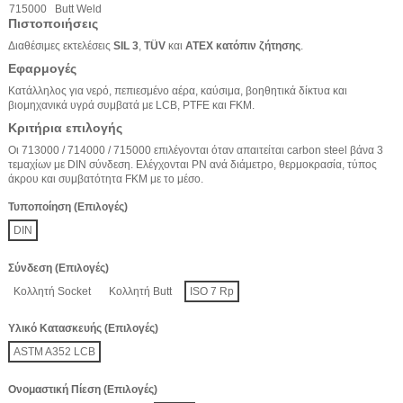
715000
Butt Weld
Πιστοποιήσεις
Διαθέσιμες εκτελέσεις
SIL 3
,
TÜV
και
ATEX κατόπιν ζήτησης
.
Εφαρμογές
Κατάλληλος για νερό, πεπιεσμένο αέρα, καύσιμα, βοηθητικά δίκτυα και
βιομηχανικά υγρά συμβατά με LCB, PTFE και FKM.
Κριτήρια επιλογής
Οι 713000 / 714000 / 715000 επιλέγονται όταν απαιτείται carbon steel βάνα 3
τεμαχίων με DIN σύνδεση. Ελέγχονται PN ανά διάμετρο, θερμοκρασία, τύπος
άκρου και συμβατότητα FKM με το μέσο.
Τυποποίηση (Επιλογές)
DIN
Σύνδεση (Επιλογές)
Κολλητή Socket
Κολλητή Butt
ISO 7 Rp
Υλικό Κατασκευής (Επιλογές)
ASTM A352 LCB
Ονομαστική Πίεση (Επιλογές)