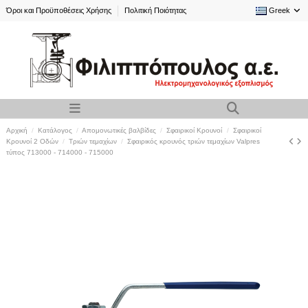
Όροι και Προϋποθέσεις Χρήσης
Πολιτική Ποιότητας
Greek
Αρχική
Κατάλογος
Απομονωτικές βαλβίδες
Σφαιρικοί Kρουνοί
Σφαιρικοί
Κρουνοί 2 Οδών
Τριών τεμαχίων
Σφαιρικός κρουνός τριών τεμαχίων Valpres
τύπος 713000 - 714000 - 715000