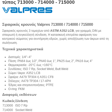
τύπος 713000 - 714000 - 715000
Σφαιρικός κρουνός Valpres 713000 / 714000 / 715000
Σφαιρικός κρουνός 3 τεμαχίων από
ASTM A352 LCB
, για γραμμές DIN με
σπειρωτή ή συγκολλητή σύνδεση. Η κατασκευή επιτρέπει αφαίρεση του
κεντρικού σώματος για συντήρηση εδρών, χωρίς αποξήλωση των άκρων από τη
σωλήνωση.
Τεχνικά χαρακτηριστικά
Διατομές: 1/4”–4”
Πίεση: PN64 έως 1/2”, PN40 έως 1”, PN25 έως 2”, PN16 έως 4”
Θερμοκρασία: -20°C έως +160°C
Συνδέσεις: ISO 7 Rp, Socket Weld, Butt Weld
Σώμα / άκρα: A352 LCB
Σφαίρα: A479 TP304 ή A351 CF8
Στέλεχος: A479 TP304 / 17-4PH
Έδρες και στεγανοποιήσεις: PTFE
O-ring: FKM
Διαφορές εκδόσεων
Κωδικός
Σύνδεση
713000
ISO 7 Rp
714000
Socket Weld