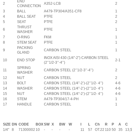
END
2
A352-LCB
2
CONNECTION
3
BALL
A479-TP304/A351-CF8
1
4
BALL SEAT
PTFE
2
5
SEAT
PTFE
2
THRUST
6
PTFE
1
WASHER
7
O-RING
FKM
1
8
STEM SEAT
PTFE
1
PACKING
9
CARBON STEEL
1
GLAND
INOX AISI 430 (1/4”-2”) CARBON STEEL
10
END STOP
2-1
(2’’1/2-3’’-4’’)
SPRING
11
CARBON STEEL (2’’1/2-3’’-4’’)
2
WASHER
12
NUT
CARBON STEEL
2
13
BOLT
CARBON STEEL (1/4”-2’)-(2’’1/2- 4’’)
4-6
14
WASHER
CARBON STEEL (1/4”-2’)-(2’’1/2- 4’’)
4-6
15
NUT
CARBON STEEL (1/4”-2’)-(2’’1/2- 4’’)
4-6
16
STEM
A479-TP304/17-4-PH
1
17
HANDLE
CARBON STEEL
1
SIZE
DN
CODE
BOX
SW
X
BW
W
I
L
Ch
R
P
A
C
1/4"
8
71300002
10
-
-
-
-
11
57
OT.22
110
50
35
13,