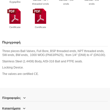
Εγχειρίδιο
threaded ends
ends
ends
Certificate
Certificate
Περιγραφή
Three pieces Ball Valves, Full Bore, BSP threaded ends, NPT threaded ends,
SW ends, BW ends, 1000 WOG (PN63/PN25), from 1/4" (DN8) to 4" (DN100).
Stainless Steel (1.4408) Body, AISI-316 Ball and PTFE seats.
Locking Device.
The valves are certified CE.
Πληροφορίες
Καταστήματα