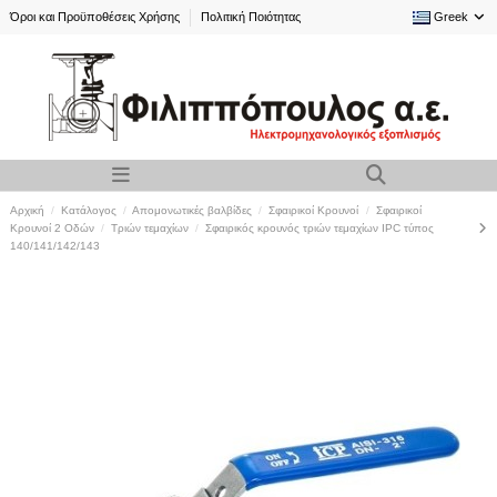
Όροι και Προϋποθέσεις Χρήσης
Πολιτική Ποιότητας
Greek
Αρχική
Κατάλογος
Απομονωτικές βαλβίδες
Σφαιρικοί Kρουνοί
Σφαιρικοί
Κρουνοί 2 Οδών
Τριών τεμαχίων
Σφαιρικός κρουνός τριών τεμαχίων IPC τύπος
140/141/142/143