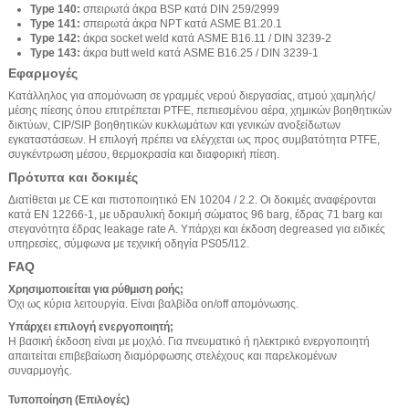
Type 140:
σπειρωτά άκρα BSP κατά DIN 259/2999
Type 141:
σπειρωτά άκρα NPT κατά ASME B1.20.1
Type 142:
άκρα socket weld κατά ASME B16.11 / DIN 3239-2
Type 143:
άκρα butt weld κατά ASME B16.25 / DIN 3239-1
Εφαρμογές
Κατάλληλος για απομόνωση σε γραμμές νερού διεργασίας, ατμού χαμηλής/
μέσης πίεσης όπου επιτρέπεται PTFE, πεπιεσμένου αέρα, χημικών βοηθητικών
δικτύων, CIP/SIP βοηθητικών κυκλωμάτων και γενικών ανοξείδωτων
εγκαταστάσεων. Η επιλογή πρέπει να ελέγχεται ως προς συμβατότητα PTFE,
συγκέντρωση μέσου, θερμοκρασία και διαφορική πίεση.
Πρότυπα και δοκιμές
Διατίθεται με CE και πιστοποιητικό EN 10204 / 2.2. Οι δοκιμές αναφέρονται
κατά EN 12266-1, με υδραυλική δοκιμή σώματος 96 barg, έδρας 71 barg και
στεγανότητα έδρας leakage rate A. Υπάρχει και έκδοση degreased για ειδικές
υπηρεσίες, σύμφωνα με τεχνική οδηγία PS05/I12.
FAQ
Χρησιμοποιείται για ρύθμιση ροής;
Όχι ως κύρια λειτουργία. Είναι βαλβίδα on/off απομόνωσης.
Υπάρχει επιλογή ενεργοποιητή;
Η βασική έκδοση είναι με μοχλό. Για πνευματικό ή ηλεκτρικό ενεργοποιητή
απαιτείται επιβεβαίωση διαμόρφωσης στελέχους και παρελκομένων
συναρμογής.
Τυποποίηση (Επιλογές)