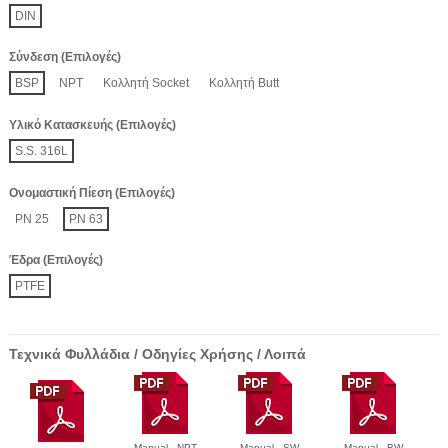
DIN
Σύνδεση (Επιλογές)
BSP
NPT
Κολλητή Socket
Κολλητή Butt
Υλικό Κατασκευής (Επιλογές)
S.S. 316L
Ονομαστική Πίεση (Επιλογές)
PN 25
PN 63
Έδρα (Επιλογές)
PTFE
Τεχνικά Φυλλάδια / Οδηγίες Χρήσης / Λοιπά
Manual - NPT
Manual - SW
Manual - BW