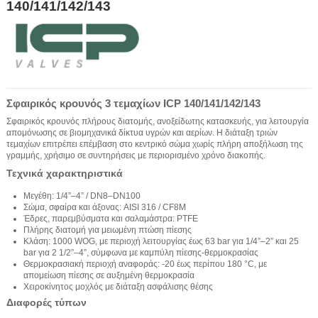
140/141/142/143
Σφαιρικός κρουνός 3 τεμαχίων ICP 140/141/142/143
Σφαιρικός κρουνός πλήρους διατομής, ανοξείδωτης κατασκευής, για λειτουργία
απομόνωσης σε βιομηχανικά δίκτυα υγρών και αερίων. Η διάταξη τριών
τεμαχίων επιτρέπει επέμβαση στο κεντρικό σώμα χωρίς πλήρη αποξήλωση της
γραμμής, χρήσιμο σε συντηρήσεις με περιορισμένο χρόνο διακοπής.
Τεχνικά χαρακτηριστικά
Μεγέθη: 1/4”–4” / DN8–DN100
Σώμα, σφαίρα και άξονας: AISI 316 / CF8M
Έδρες, παρεμβύσματα και σαλαμάστρα: PTFE
Πλήρης διατομή για μειωμένη πτώση πίεσης
Κλάση: 1000 WOG, με περιοχή λειτουργίας έως 63 bar για 1/4”–2” και 25
bar για 2 1/2”–4”, σύμφωνα με καμπύλη πίεσης-θερμοκρασίας
Θερμοκρασιακή περιοχή αναφοράς: -20 έως περίπου 180 °C, με
απομείωση πίεσης σε αυξημένη θερμοκρασία
Χειροκίνητος μοχλός με διάταξη ασφάλισης θέσης
Διαφορές τύπων