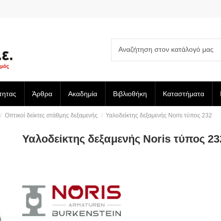
τητας
Άρθρα
Ακαδημία
Βιβλιοθήκη
Καταστήματα
Οπτικοί δείκτες στάθμης δεξαμενής
Υαλοδείκτης δεξαμενής Noris τύπος 232
Υαλοδείκτης δεξαμενής Noris τύπος 23