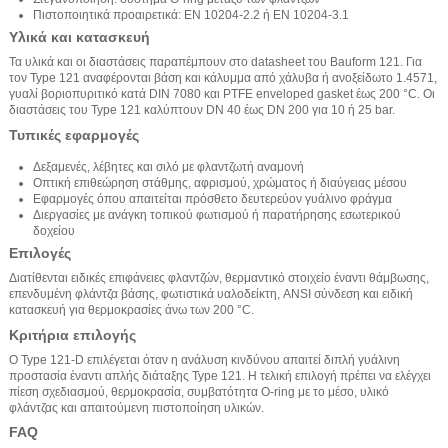
Πιστοποιητικά προαιρετικά: EN 10204-2.2 ή EN 10204-3.1
Υλικά και κατασκευή
Τα υλικά και οι διαστάσεις παραπέμπουν στο datasheet του Bauform 121. Για
τον Type 121 αναφέρονται βάση και κάλυμμα από χάλυβα ή ανοξείδωτο 1.4571,
γυαλί βοριοπυριτικό κατά DIN 7080 και PTFE enveloped gasket έως 200 °C. Οι
διαστάσεις του Type 121 καλύπτουν DN 40 έως DN 200 για 10 ή 25 bar.
Τυπικές εφαρμογές
Δεξαμενές, λέβητες και σιλό με φλαντζωτή αναμονή
Οπτική επιθεώρηση στάθμης, αφρισμού, χρώματος ή διαύγειας μέσου
Εφαρμογές όπου απαιτείται πρόσθετο δευτερεύον γυάλινο φράγμα
Διεργασίες με ανάγκη τοπικού φωτισμού ή παρατήρησης εσωτερικού
δοχείου
Επιλογές
Διατίθενται ειδικές επιφάνειες φλαντζών, θερμαντικό στοιχείο έναντι θάμβωσης,
επενδυμένη φλάντζα βάσης, φωτιστικά υαλοδείκτη, ANSI σύνδεση και ειδική
κατασκευή για θερμοκρασίες άνω των 200 °C.
Κριτήρια επιλογής
Ο Type 121-D επιλέγεται όταν η ανάλυση κινδύνου απαιτεί διπλή γυάλινη
προστασία έναντι απλής διάταξης Type 121. Η τελική επιλογή πρέπει να ελέγχει
πίεση σχεδιασμού, θερμοκρασία, συμβατότητα O-ring με το μέσο, υλικό
φλάντζας και απαιτούμενη πιστοποίηση υλικών.
FAQ