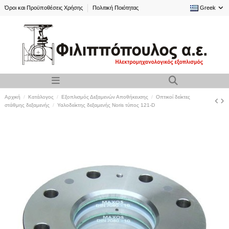
Όροι και Προϋποθέσεις Χρήσης
Πολιτική Ποιότητας
Greek
Αρχική
Κατάλογος
Εξοπλισμός Δεξαμενών Αποθήκευσης
Οπτικοί δείκτες
στάθμης δεξαμενής
Υαλοδείκτης δεξαμενής Noris τύπος 121-D