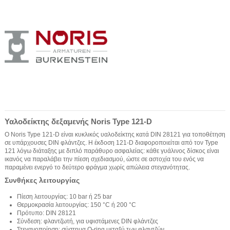
Υαλοδείκτης δεξαμενής Noris Type 121-D
Ο Noris Type 121-D είναι κυκλικός υαλοδείκτης κατά DIN 28121 για τοποθέτηση
σε υπάρχουσες DIN φλάντζες. Η έκδοση 121-D διαφοροποιείται από τον Type
121 λόγω διάταξης με διπλό παράθυρο ασφαλείας: κάθε γυάλινος δίσκος είναι
ικανός να παραλάβει την πίεση σχεδιασμού, ώστε σε αστοχία του ενός να
παραμένει ενεργό το δεύτερο φράγμα χωρίς απώλεια στεγανότητας.
Συνθήκες λειτουργίας
Πίεση λειτουργίας: 10 bar ή 25 bar
Θερμοκρασία λειτουργίας: 150 °C ή 200 °C
Πρότυπο: DIN 28121
Σύνδεση: φλαντζωτή, για υφιστάμενες DIN φλάντζες
Στεγανοποίηση: σύστημα O-ring μεταξύ των φλαντζών