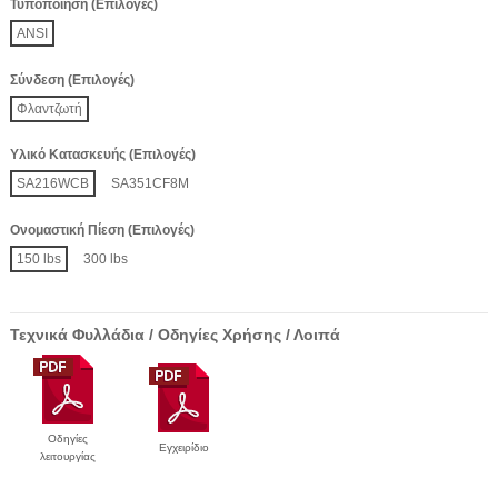
Τυποποίηση (Επιλογές)
ANSI
Σύνδεση (Επιλογές)
Φλαντζωτή
Υλικό Κατασκευής (Επιλογές)
SA216WCB
SA351CF8M
Ονομαστική Πίεση (Επιλογές)
150 lbs
300 lbs
Τεχνικά Φυλλάδια / Οδηγίες Χρήσης / Λοιπά
Οδηγίες
Εγχειρίδιο
λειτουργίας