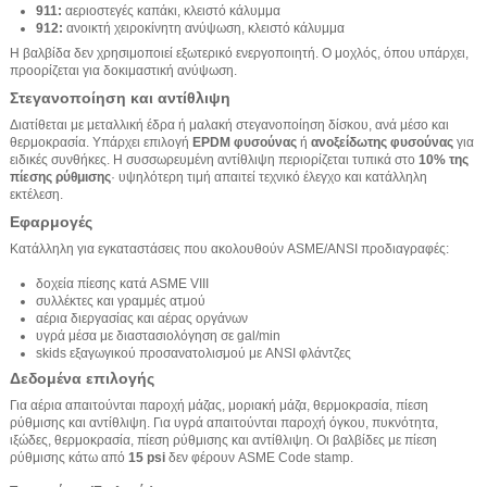
911:
αεριοστεγές καπάκι, κλειστό κάλυμμα
912:
ανοικτή χειροκίνητη ανύψωση, κλειστό κάλυμμα
Η βαλβίδα δεν χρησιμοποιεί εξωτερικό ενεργοποιητή. Ο μοχλός, όπου υπάρχει,
προορίζεται για δοκιμαστική ανύψωση.
Στεγανοποίηση και αντίθλιψη
Διατίθεται με μεταλλική έδρα ή μαλακή στεγανοποίηση δίσκου, ανά μέσο και
θερμοκρασία. Υπάρχει επιλογή
EPDM φυσούνας
ή
ανοξείδωτης φυσούνας
για
ειδικές συνθήκες. Η συσσωρευμένη αντίθλιψη περιορίζεται τυπικά στο
10% της
πίεσης ρύθμισης
· υψηλότερη τιμή απαιτεί τεχνικό έλεγχο και κατάλληλη
εκτέλεση.
Εφαρμογές
Κατάλληλη για εγκαταστάσεις που ακολουθούν ASME/ANSI προδιαγραφές:
δοχεία πίεσης κατά ASME VIII
συλλέκτες και γραμμές ατμού
αέρια διεργασίας και αέρας οργάνων
υγρά μέσα με διαστασιολόγηση σε gal/min
skids εξαγωγικού προσανατολισμού με ANSI φλάντζες
Δεδομένα επιλογής
Για αέρια απαιτούνται παροχή μάζας, μοριακή μάζα, θερμοκρασία, πίεση
ρύθμισης και αντίθλιψη. Για υγρά απαιτούνται παροχή όγκου, πυκνότητα,
ιξώδες, θερμοκρασία, πίεση ρύθμισης και αντίθλιψη. Οι βαλβίδες με πίεση
ρύθμισης κάτω από
15 psi
δεν φέρουν ASME Code stamp.