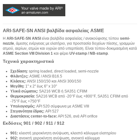
ARI-SAFE-SN ANSI βαλβίδα ασφαλείας ASME
Η
ARI-SAFE-SN ANSI
είναι βαλβίδα ασφαλείας / ανακούφισης τύπου
semi-
nozzle
, άμεσης ενέργειας με ελατήριο, για προστασία δοχείων πίεσης, γραμμών
ατμού, αερίων, ατμών και υγρών από υπερπίεση. Είναι τύπου-δοκιμασμένη κατά
ASME Section VIII Division 1
και φέρει
UV-stamp / NB-stamp
.
Τεχνικά χαρακτηριστικά
Σχεδίαση:
spring loaded, direct loaded, semi-nozzle
Φλάντζες:
ASME / ANSI B16.5
Κλάσεις:
ANSI 150/150 και ANSI 300/150
Μεγέθη:
1" x 2" έως 6" x 10"
Υλικά σώματος:
SA216 WCB ή SA351 CF8M
Θερμοκρασία:
SA216 WCB από -20°F έως +800°F, SA351 CF8M από
-75°F έως +750°F
Υπολογισμός:
API 520 σύμφωνα με ASME VIII
Στεγανότητα έδρας:
API 527
Διαστάσεις center-to-face:
API 526, ανά API orifice
Εκδόσεις 901 / 902 / 911 / 912
901:
κλειστή χειροκίνητη ανύψωση, κλειστό κάλυμμα ελατηρίου
902:
ανοικτή χειροκίνητη ανύψωση, ανοικτό κάλυμμα