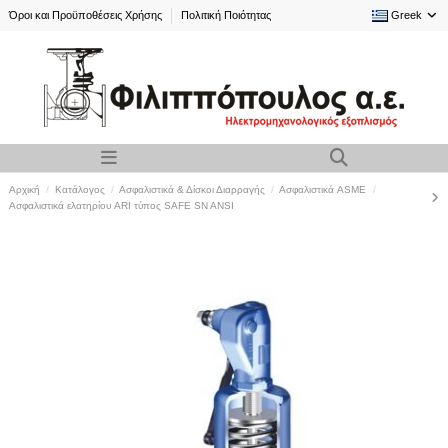
Όροι και Προϋποθέσεις Χρήσης
Πολιτική Ποιότητας
Greek
Αρχική
Κατάλογος
Ασφαλιστικά & Δίσκοι Διαρραγής
Ασφαλιστικά ASME
Ασφαλιστικά ελατηρίου ARI τύπος SAFE SN ANSI