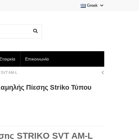
Greek
Εταιρεία
Επικοινωνία
υ SVT AM-L
αμηλής Πίεσης Striko Τύπου
εσης STRIKO SVT AM-L