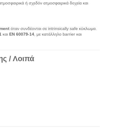
ατμοσφαιρικά ή σχεδόν ατμοσφαιρικά δοχεία και
pment
όταν συνδέονται σε intrinsically safe κύκλωμα.
1
και
EN 60079-14
, με κατάλληλο barrier και
ης / Λοιπά