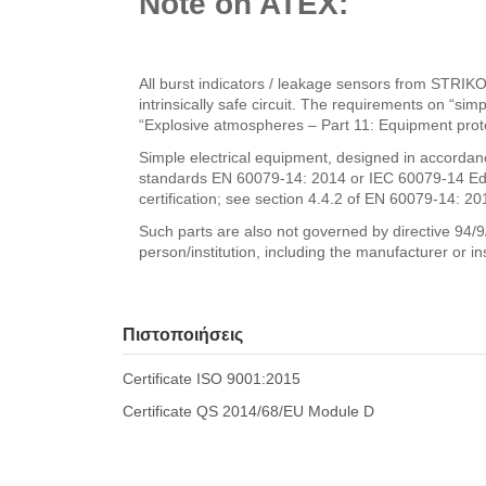
Note on ATEX:
All burst indicators / leakage sensors from STRIKO 
intrinsically safe circuit. The requirements on “s
“Explosive atmospheres – Part 11: Equipment protecti
Simple electrical equipment, designed in accordan
standards EN 60079-14: 2014 or IEC 60079-14 Ed. 5:
certification; see section 4.4.2 of EN 60079-14: 2
Such parts are also not governed by directive 94/9
person/institution, including the manufacturer or in
Πιστοποιήσεις
Certificate ISO 9001:2015
Certificate QS 2014/68/EU Module D