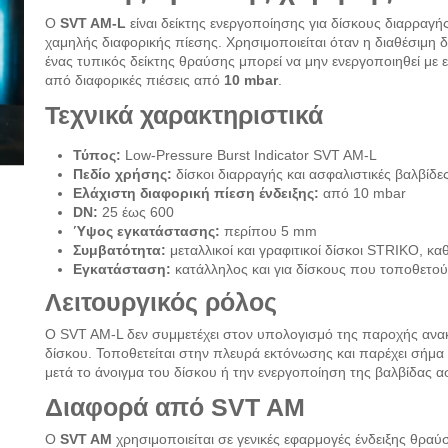
Ο
SVT AM-L
είναι δείκτης ενεργοποίησης για δίσκους διαρραγή
χαμηλής διαφορικής πίεσης. Χρησιμοποιείται όταν η διαθέσιμη δύ
ένας τυπικός δείκτης θραύσης μπορεί να μην ενεργοποιηθεί με 
από διαφορικές πιέσεις από
10 mbar
.
Τεχνικά χαρακτηριστικά
Τύπος:
Low-Pressure Burst Indicator SVT AM-L
Πεδίο χρήσης:
δίσκοι διαρραγής και ασφαλιστικές βαλβίδε
Ελάχιστη διαφορική πίεση ένδειξης:
από 10 mbar
DN:
25 έως 600
Ύψος εγκατάστασης:
περίπου 5 mm
Συμβατότητα:
μεταλλικοί και γραφιτικοί δίσκοι STRIKO, κ
Εγκατάσταση:
κατάλληλος και για δίσκους που τοποθετούν
Λειτουργικός ρόλος
Ο SVT AM-L δεν συμμετέχει στον υπολογισμό της παροχής ανακο
δίσκου. Τοποθετείται στην πλευρά εκτόνωσης και παρέχει σήμ
μετά το άνοιγμα του δίσκου ή την ενεργοποίηση της βαλβίδας α
Διαφορά από SVT AM
Ο
SVT AM
χρησιμοποιείται σε γενικές εφαρμογές ένδειξης θρα