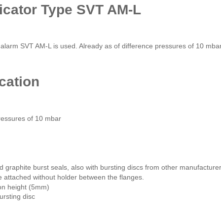
icator Type SVT AM-L
 alarm SVT AM-L is used. Already as of difference pressures of 10 mbar, 
cation
ressures of 10 mbar
graphite burst seals, also with bursting discs from other manufacture
e attached without holder between the flanges.
tion height (5mm)
rsting disc