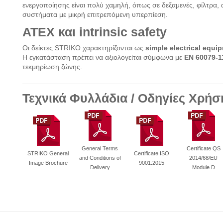
ενεργοποίησης είναι πολύ χαμηλή, όπως σε δεξαμενές, φίλτρα, 
συστήματα με μικρή επιτρεπόμενη υπερπίεση.
ATEX και intrinsic safety
Οι δείκτες STRIKO χαρακτηρίζονται ως
simple electrical equi
Η εγκατάσταση πρέπει να αξιολογείται σύμφωνα με
EN 60079-1
τεκμηρίωση ζώνης.
Τεχνικά Φυλλάδια / Οδηγίες Χρήσ
General Terms
Certificate QS
STRIKO General
Certificate ISO
and Conditions of
2014/68/EU
Image Brochure
9001:2015
Delivery
Module D