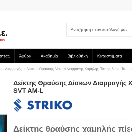
τητας
Άρθρα
Ακαδημία
Βιβλιοθήκη
Καταστήματα
κοι Διαρραγής
Δείκτης Θραύσης Δίσκων Διαρραγής Χαμηλής Πίεσης Striko Τύπο
Δείκτης Θραύσης Δίσκων Διαρραγής Χ
SVT AM-L
Δείκτης θραύσης χαμηλής πί