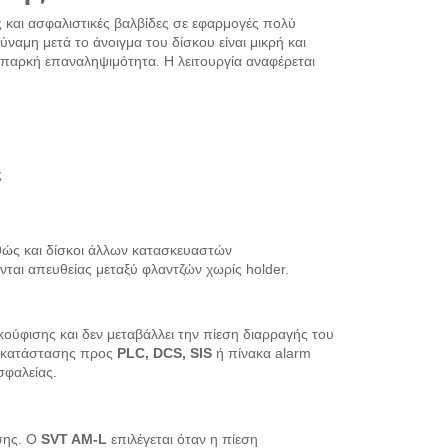
ς και ασφαλιστικές βαλβίδες σε εφαρμογές πολύ
ναμη μετά το άνοιγμα του δίσκου είναι μικρή και
επαρκή επαναληψιμότητα. Η λειτουργία αναφέρεται
ς
αθώς και δίσκοι άλλων κατασκευαστών
ται απευθείας μεταξύ φλαντζών χωρίς holder.
ύφισης και δεν μεταβάλλει την πίεση διαρραγής του
α κατάστασης προς
PLC, DCS, SIS
ή πίνακα alarm
σφαλείας.
ύσης. Ο
SVT AM-L
επιλέγεται όταν η πίεση